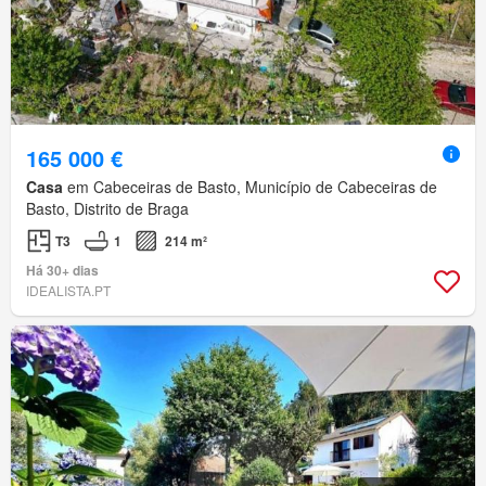
165 000 €
Casa
em Cabeceiras de Basto, Município de Cabeceiras de
Basto, Distrito de Braga
T3
1
214 m²
Há 30+ dias
IDEALISTA.PT