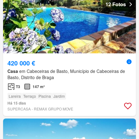
12 Fotos
420 000 €
Casa
em Cabeceiras de Basto, Município de Cabeceiras de
Basto, Distrito de Braga
T3
147 m²
Lareira
Terraço
Piscina
Jardim
Há 15 dias
SUPERCASA - REMAX GRUPO MOVE