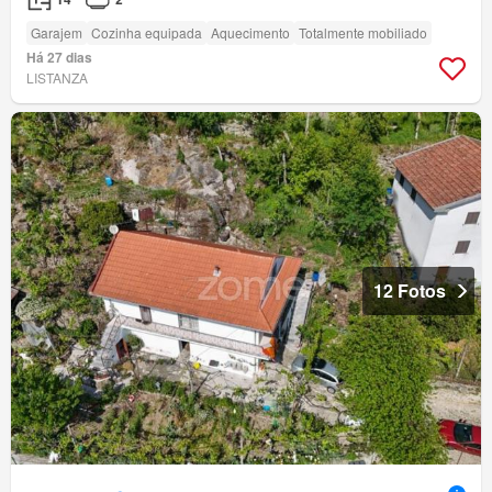
Garajem
Cozinha equipada
Aquecimento
Totalmente mobiliado
Há 27 dias
LISTANZA
12 Fotos