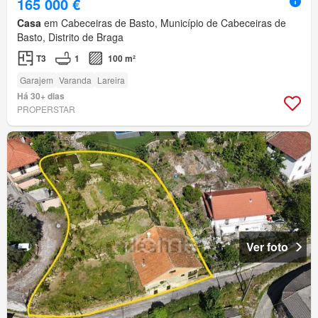
165 000 €
Casa
em Cabeceiras de Basto, Município de Cabeceiras de
Basto, Distrito de Braga
T3
1
100 m²
Garajem
Varanda
Lareira
Há 30+ dias
PROPERSTAR
Ver foto