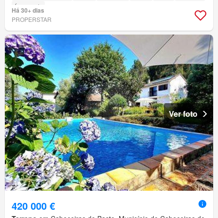
Área verde
Há 30+ dias
PROPERSTAR
Ver foto
420 000 €