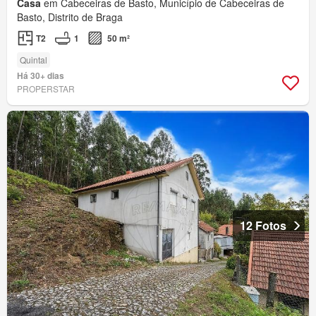
Casa
em Cabeceiras de Basto, Município de Cabeceiras de
Basto, Distrito de Braga
T2
1
50 m²
Quintal
Há 30+ dias
PROPERSTAR
12 Fotos