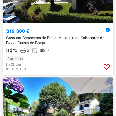
319 000 €
Casa
em Cabeceiras de Basto, Município de Cabeceiras de
Basto, Distrito de Braga
T3
2
152 m²
Segurança
Há 22 dias
IDEALISTA.PT