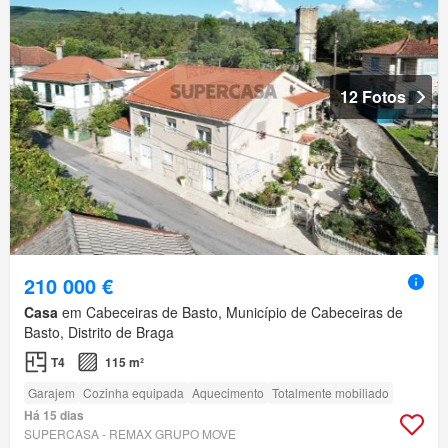
12 Fotos
210 000 €
Casa
em Cabeceiras de Basto, Município de Cabeceiras de
Basto, Distrito de Braga
T4
115 m²
Garajem
Cozinha equipada
Aquecimento
Totalmente mobiliado
Há 15 dias
SUPERCASA - REMAX GRUPO MOVE