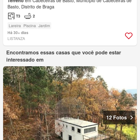
Terreno
em Cabeceiras de Basto, Município de Cabeceiras de
Basto, Distrito de Braga
T3
2
Lareira
Piscina
Jardim
Há 30+ dias
LISTANZA
Encontramos essas casas que você pode estar
interessado em
12 Fotos