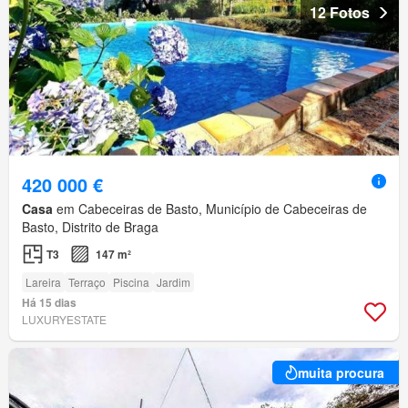
12 Fotos
420 000 €
Casa
em Cabeceiras de Basto, Município de Cabeceiras de
Basto, Distrito de Braga
T3
147 m²
Lareira
Terraço
Piscina
Jardim
Há 15 dias
LUXURYESTATE
muita procura