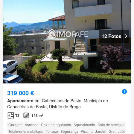
12 Fotos
319 000 €
Apartamento
em Cabeceiras de Basto, Município de
Cabeceiras de Basto, Distrito de Braga
T3
148 m²
Garajem
Varanda
Cozinha equipada
Aquecimento
Sala de serviços
Totalmente mobiliado
Terraço
Segurança
Piscina
Jardim
Grelhador