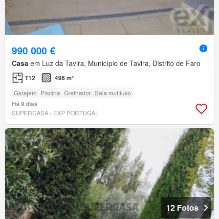
990 000 €
Casa
em Luz da Tavira, Município de Tavira, Distrito de Faro
T12
496 m²
Garajem
Piscina
Grelhador
Sala multiuso
Há 9 dias
SUPERCASA - EXP PORTUGAL
12 Fotos