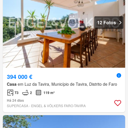
12 Fotos
394 000 €
Casa
em Luz da Tavira, Município de Tavira, Distrito de Faro
T3
2
119 m²
Há 24 dias
SUPERCASA - ENGEL & VÖLKERS FARO-TAVIRA