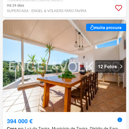
Há 24 dias
SUPERCASA - ENGEL & VÖLKERS FARO-TAVIRA
muita procura
12 Fotos
394 000 €
Casa
em Luz da Tavira, Município de Tavira, Distrito de Faro