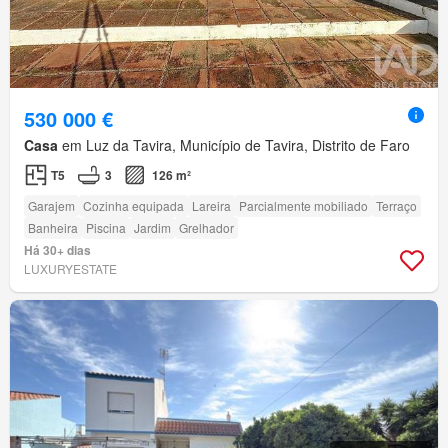
530 000 €
Casa
em Luz da Tavira, Município de Tavira, Distrito de Faro
T5
3
126 m²
Garajem
Cozinha equipada
Lareira
Parcialmente mobiliado
Terraço
Banheira
Piscina
Jardim
Grelhador
Há 30+ dias
LUXURYESTATE