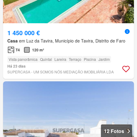
1 450 000 €
Casa
em Luz da Tavira, Município de Tavira, Distrito de Faro
T4
120 m²
Vista panorâmica
Quintal
Lareira
Terraço
Piscina
Jardim
Há 23 dias
SUPERCASA - UM SOMOS NÓS MEDIAÇÃO IMOBILIÁRIA LDA
12 Fotos