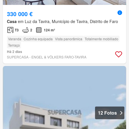
330 000 €
Casa
em Luz da Tavira, Município de Tavira, Distrito de Faro
T3
2
124 m²
Varanda
Cozinha equipada
Vista panorâmica
Totalmente mobiliado
Terraço
Há 2 dias
SUPERCASA - ENGEL & VÖLKERS FARO-TAVIRA
12 Fotos