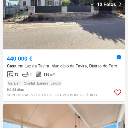
12 Fotos
440 000 €
Casa
em Luz da Tavira, Município de Tavira, Distrito de Faro
T2
1
136 m²
Garajem
Quintal
Lareira
Jardim
Há 28 dias
SUPERCASA - VILLAS & CA. - SERVIÇOS IMOBILIÁRIOS