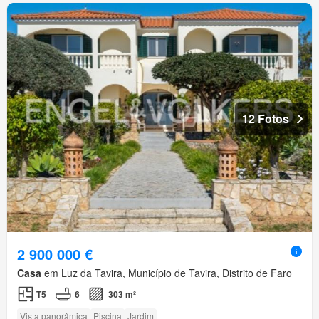
12 Fotos
2 900 000 €
Casa
em Luz da Tavira, Município de Tavira, Distrito de Faro
T5
6
303 m²
Vista panorâmica
Piscina
Jardim