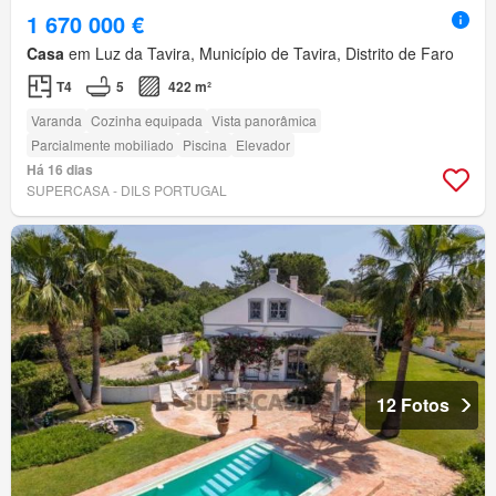
1 670 000 €
Casa
em Luz da Tavira, Município de Tavira, Distrito de Faro
T4
5
422 m²
Varanda
Cozinha equipada
Vista panorâmica
Parcialmente mobiliado
Piscina
Elevador
Há 16 dias
SUPERCASA - DILS PORTUGAL
12 Fotos