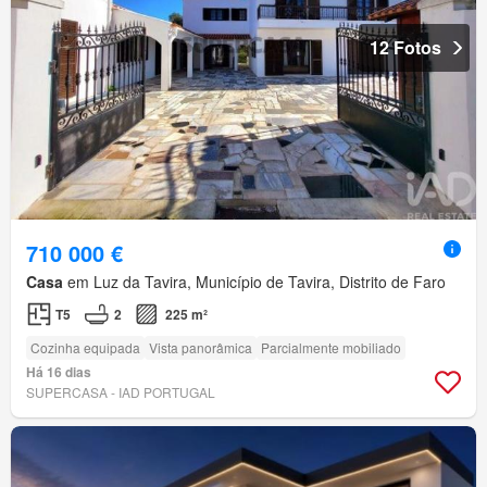
12 Fotos
710 000 €
Casa
em Luz da Tavira, Município de Tavira, Distrito de Faro
T5
2
225 m²
Cozinha equipada
Vista panorâmica
Parcialmente mobiliado
Há 16 dias
SUPERCASA - IAD PORTUGAL