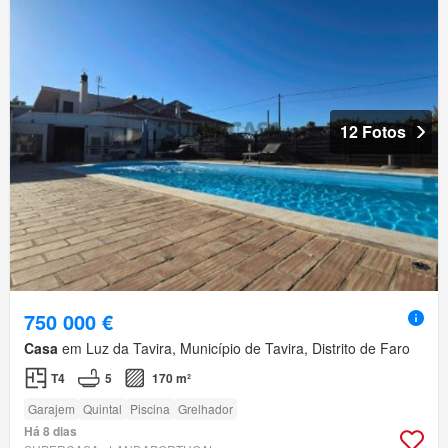
12 Fotos
750 000 €
Casa
em Luz da Tavira, Município de Tavira, Distrito de Faro
T4
5
170 m²
Garajem
Quintal
Piscina
Grelhador
Há 8 dias