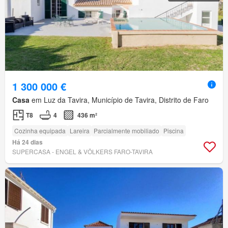
1 300 000 €
Casa
em Luz da Tavira, Município de Tavira, Distrito de Faro
T8
4
436 m²
Cozinha equipada
Lareira
Parcialmente mobiliado
Piscina
Há 24 dias
SUPERCASA - ENGEL & VÖLKERS FARO-TAVIRA