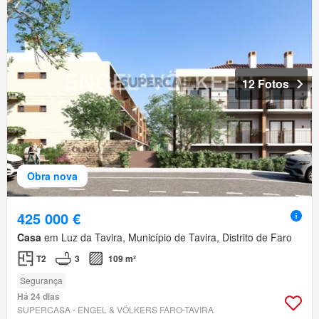
12 Fotos
Obra nova
425 000 €
Casa
em Luz da Tavira, Município de Tavira, Distrito de Faro
T2
3
109 m²
Segurança
Há 24 dias
SUPERCASA - ENGEL & VÖLKERS FARO-TAVIRA