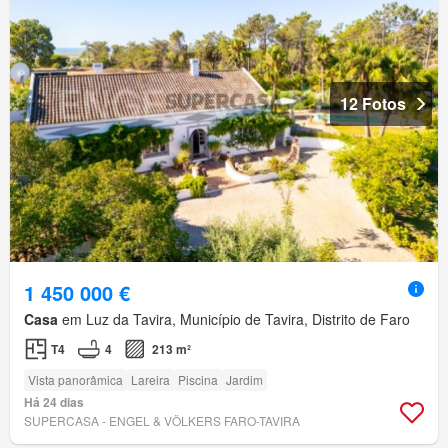
12 Fotos
1 450 000 €
Casa
em Luz da Tavira, Município de Tavira, Distrito de Faro
T4
4
213 m²
Vista panorâmica
Lareira
Piscina
Jardim
Há 24 dias
SUPERCASA - ENGEL & VÖLKERS FARO-TAVIRA