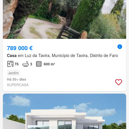
789 000 €
Casa
em Luz da Tavira, Município de Tavira, Distrito de Faro
T5
3
600 m²
Jardim
Há 30+ dias
SUPERCASA