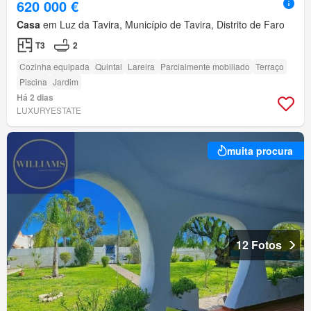
620 000 €
Casa
em Luz da Tavira, Município de Tavira, Distrito de Faro
T3
2
Cozinha equipada
Quintal
Lareira
Parcialmente mobiliado
Terraço
Piscina
Jardim
Há 2 dias
LUXURYESTATE
muita procura
12 Fotos