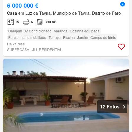
6 000 000 €
Casa
em Luz da Tavira, Município de Tavira, Distrito de Faro
T5
6
390 m²
Garajem
Ar Condicionado
Varanda
Cozinha equipada
Parcialmente mobiliado
Terraço
Piscina
Jardim
Campo de ténis
Há 21 dias
SUPERCASA - JLL RESIDENTIAL
12 Fotos