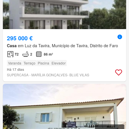
295 000 €
Casa
em Luz da Tavira, Município de Tavira, Distrito de Faro
T2
2
86 m²
Varanda
Terraço
Piscina
Elevador
Há 17 dias
SUPERCASA - MARÍLIA GONÇALVES- BLUE VILAS