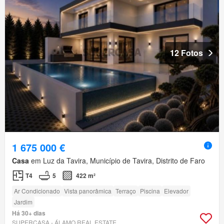
12 Fotos
1 675 000 €
Casa
em Luz da Tavira, Município de Tavira, Distrito de Faro
T4
5
422 m²
Ar Condicionado
Vista panorâmica
Terraço
Piscina
Elevador
Jardim
Há 30+ dias
SUPERCASA - ÁLAMO REAL ESTATE