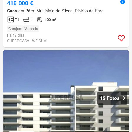
415 000 €
Casa
em Pêra, Município de Silves, Distrito de Faro
T1
1
100 m²
Garajem
Varanda
Há 17 dias
SUPERCASA - WE SUM
12 Fotos