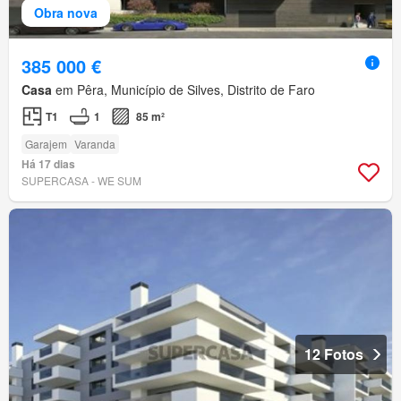
Obra nova
385 000 €
Casa
em Pêra, Município de Silves, Distrito de Faro
T1
1
85 m²
Garajem
Varanda
Há 17 dias
SUPERCASA - WE SUM
12 Fotos