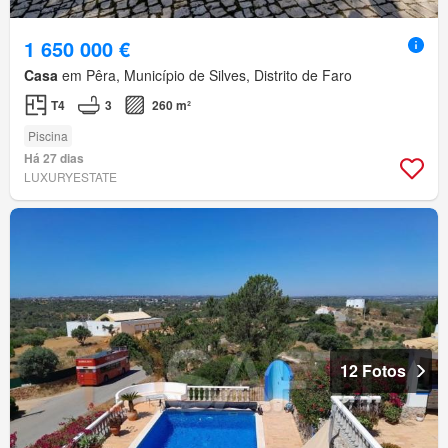
1 650 000 €
Casa
em Pêra, Município de Silves, Distrito de Faro
T4
3
260 m²
Piscina
Há 27 dias
LUXURYESTATE
12 Fotos