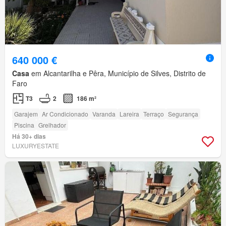
640 000 €
Casa
em Alcantarilha e Pêra, Município de Silves, Distrito de
Faro
T3
2
186 m²
Garajem
Ar Condicionado
Varanda
Lareira
Terraço
Segurança
Piscina
Grelhador
Há 30+ dias
LUXURYESTATE