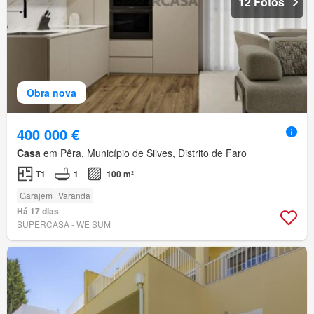
12 Fotos
Obra nova
400 000 €
Casa
em Pêra, Município de Silves, Distrito de Faro
T1
1
100 m²
Garajem
Varanda
Há 17 dias
SUPERCASA - WE SUM