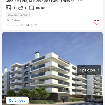
Casa
em Pêra, Município de Silves, Distrito de Faro
T1
1
100 m²
Garajem
Varanda
Há 16 dias
SUPERCASA - WE SUM
12 Fotos
Obra nova