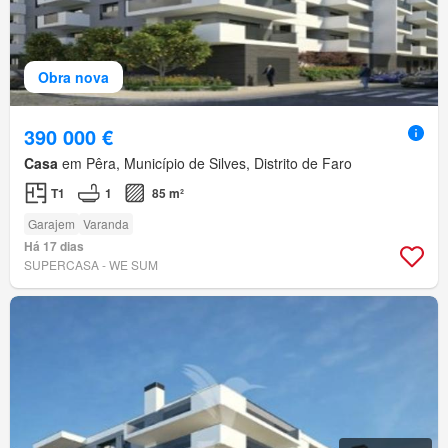
Obra nova
390 000 €
Casa
em Pêra, Município de Silves, Distrito de Faro
T1
1
85 m²
Garajem
Varanda
Há 17 dias
SUPERCASA - WE SUM