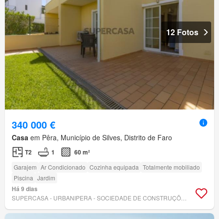
12 Fotos
340 000 €
Casa
em Pêra, Município de Silves, Distrito de Faro
T2
1
60 m²
Garajem
Ar Condicionado
Cozinha equipada
Totalmente mobiliado
Piscina
Jardim
Há 9 dias
SUPERCASA - URBANIPERA - SOCIEDADE DE CONSTRUÇÕES SA