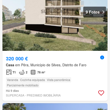
9 Fotos
320 000 €
Casa
em Pêra, Município de Silves, Distrito de Faro
T1
2
76 m²
Varanda
Cozinha equipada
Vista panorâmica
Parcialmente mobiliado
Há 9 dias
SUPERCASA - PREDIMED IMOBILÍARIA