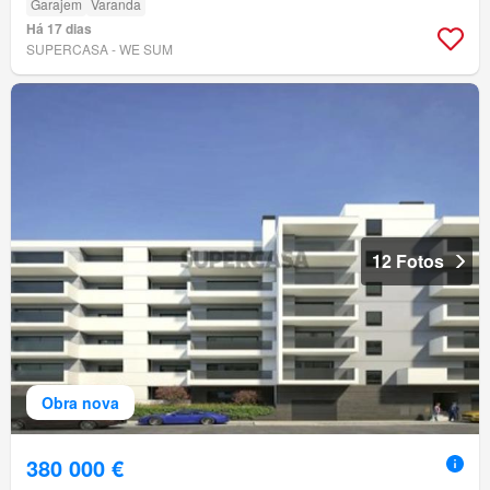
Garajem
Varanda
Há 17 dias
SUPERCASA - WE SUM
12 Fotos
Obra nova
380 000 €