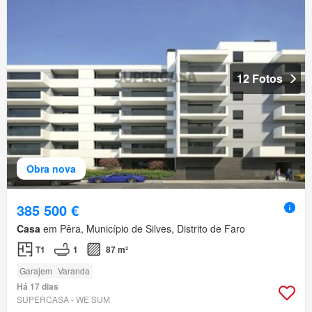
12 Fotos
Obra nova
385 500 €
Casa
em Pêra, Município de Silves, Distrito de Faro
T1
1
87 m²
Garajem
Varanda
Há 17 dias
SUPERCASA - WE SUM