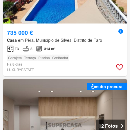
735 000 €
Casa
em Pêra, Município de Silves, Distrito de Faro
T3
3
314 m²
Garajem
Terraço
Piscina
Grelhador
Há 8 dias
LUXURYESTATE
muita procura
12 Fotos