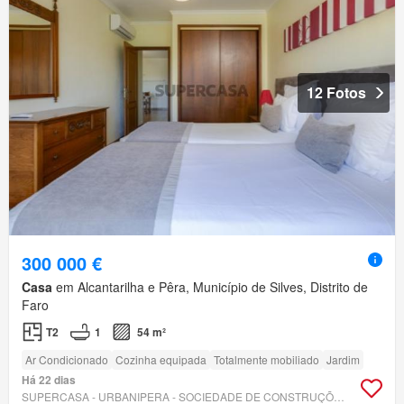
12 Fotos
300 000 €
Casa
em Alcantarilha e Pêra, Município de Silves, Distrito de
Faro
T2
1
54 m²
Ar Condicionado
Cozinha equipada
Totalmente mobiliado
Jardim
Há 22 dias
SUPERCASA - URBANIPERA - SOCIEDADE DE CONSTRUÇÕES SA