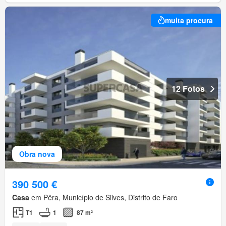
muita procura
12 Fotos
Obra nova
390 500 €
Casa
em Pêra, Município de Silves, Distrito de Faro
T1
1
87 m²