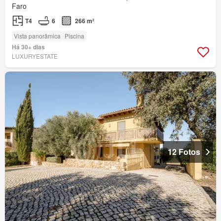
Faro
T4
6
266 m²
Vista panorâmica
Piscina
Há 30+ dias
LUXURYESTATE
12 Fotos