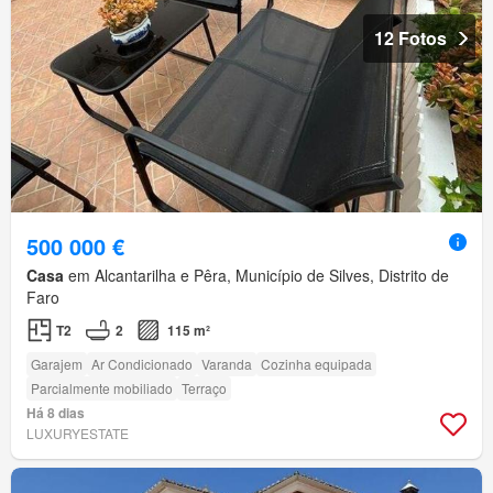
12 Fotos
500 000 €
Casa
em Alcantarilha e Pêra, Município de Silves, Distrito de
Faro
T2
2
115 m²
Garajem
Ar Condicionado
Varanda
Cozinha equipada
Parcialmente mobiliado
Terraço
Há 8 dias
LUXURYESTATE