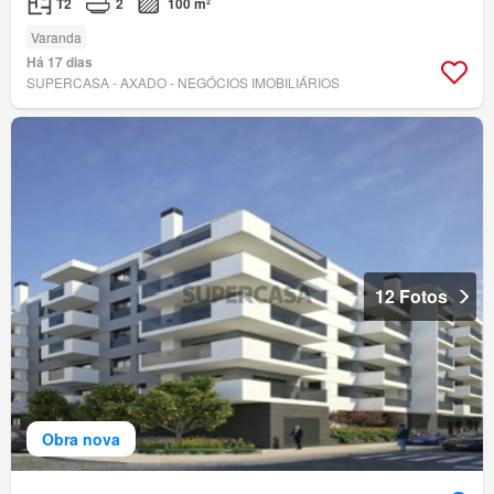
T2
2
100 m²
Varanda
Há 17 dias
SUPERCASA - AXADO - NEGÓCIOS IMOBILIÁRIOS
12 Fotos
Obra nova