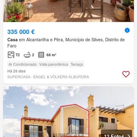
335 000 €
Casa
em Alcantarilha e Pêra, Município de Silves, Distrito de
Faro
T2
2
68 m²
Ar Condicionado
Vista panorâmica
Terraço
Há 28 dias
SUPERCASA - ENGEL & VÖLKERS ALBUFEIRA
12 Fotos