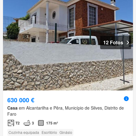
12 Fotos
630 000 €
Casa
em Alcantarilha e Pêra, Município de Silves, Distrito de
Faro
T2
3
175 m²
Cozinha equipada
Escritório
Ginásio