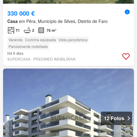
330 000 €
Casa
em Pêra, Município de Silves, Distrito de Faro
T1
2
76 m²
Varanda
Cozinha equipada
Vista panorâmica
Parcialmente mobiliado
Há 9 dias
SUPERCASA - PREDIMED IMOBILÍARIA
12 Fotos