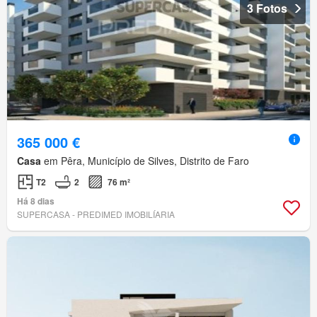
3 Fotos
365 000 €
Casa
em Pêra, Município de Silves, Distrito de Faro
T2
2
76 m²
Há 8 dias
SUPERCASA - PREDIMED IMOBILÍARIA