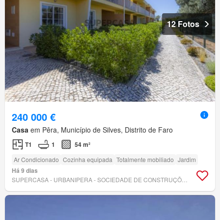
12 Fotos
240 000 €
Casa
em Pêra, Município de Silves, Distrito de Faro
T1
1
54 m²
Ar Condicionado
Cozinha equipada
Totalmente mobiliado
Jardim
Há 9 dias
SUPERCASA - URBANIPERA - SOCIEDADE DE CONSTRUÇÕES SA