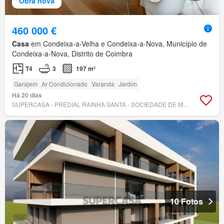
Obra nova
460 000 €
Casa
em Condeixa-a-Velha e Condeixa-a-Nova, Município de
Condeixa-a-Nova, Distrito de Coimbra
T4
3
197 m²
Garajem
Ar Condicionado
Varanda
Jardim
Há 20 dias
SUPERCASA - PREDIAL RAINHA SANTA - SOCIEDADE DE MEDIAÇÃO IMOBILIÁRIA, LDA
10 Fotos