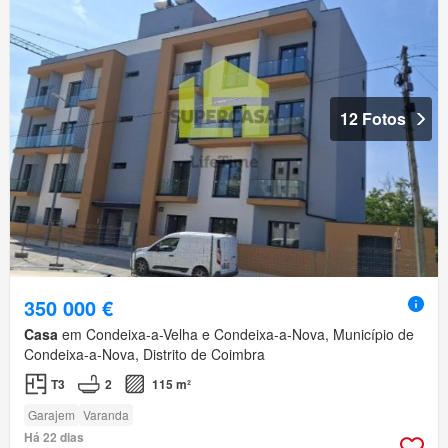
12 Fotos
350 000 €
Casa
em Condeixa-a-Velha e Condeixa-a-Nova, Município de
Condeixa-a-Nova, Distrito de Coimbra
T3
2
115 m²
Garajem
Varanda
Há 22 dias