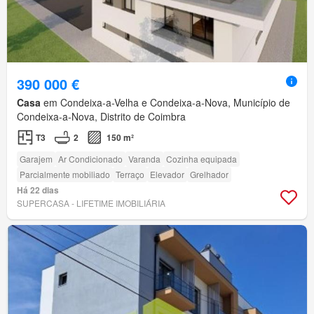
390 000 €
Casa
em Condeixa-a-Velha e Condeixa-a-Nova, Município de
Condeixa-a-Nova, Distrito de Coimbra
T3
2
150 m²
Garajem
Ar Condicionado
Varanda
Cozinha equipada
Parcialmente mobiliado
Terraço
Elevador
Grelhador
Há 22 dias
SUPERCASA - LIFETIME IMOBILIÁRIA