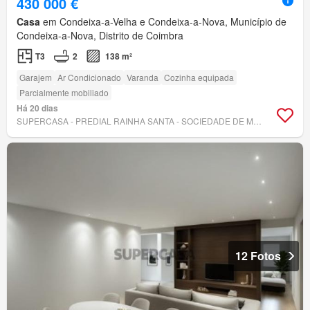
430 000 €
Casa
em Condeixa-a-Velha e Condeixa-a-Nova, Município de
Condeixa-a-Nova, Distrito de Coimbra
T3
2
138 m²
Garajem
Ar Condicionado
Varanda
Cozinha equipada
Parcialmente mobiliado
Há 20 dias
SUPERCASA - PREDIAL RAINHA SANTA - SOCIEDADE DE MEDIAÇÃO IMOBILIÁRIA, LDA
12 Fotos