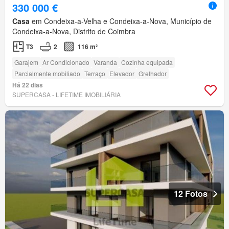
330 000 €
Casa
em Condeixa-a-Velha e Condeixa-a-Nova, Município de
Condeixa-a-Nova, Distrito de Coimbra
T3
2
116 m²
Garajem
Ar Condicionado
Varanda
Cozinha equipada
Parcialmente mobiliado
Terraço
Elevador
Grelhador
Há 22 dias
SUPERCASA - LIFETIME IMOBILIÁRIA
12 Fotos