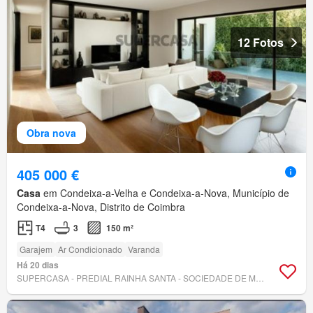
12 Fotos
Obra nova
405 000 €
Casa
em Condeixa-a-Velha e Condeixa-a-Nova, Município de
Condeixa-a-Nova, Distrito de Coimbra
T4
3
150 m²
Garajem
Ar Condicionado
Varanda
Há 20 dias
SUPERCASA - PREDIAL RAINHA SANTA - SOCIEDADE DE MEDIAÇÃO IMOBILIÁRIA, LDA