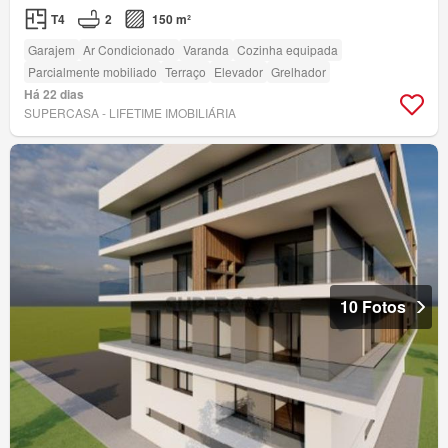
T4
2
150 m²
Garajem
Ar Condicionado
Varanda
Cozinha equipada
Parcialmente mobiliado
Terraço
Elevador
Grelhador
Há 22 dias
SUPERCASA - LIFETIME IMOBILIÁRIA
10 Fotos