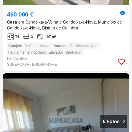
460 000 €
Casa
em Condeixa-a-Velha e Condeixa-a-Nova, Município de
Condeixa-a-Nova, Distrito de Coimbra
T4
3
197 m²
Garajem
Ar Condicionado
Varanda
Cozinha equipada
Parcialmente mobiliado
Elevador
Grelhador
Há 30+ dias
SUPERCASA - BRIOSA HOME
5 Fotos