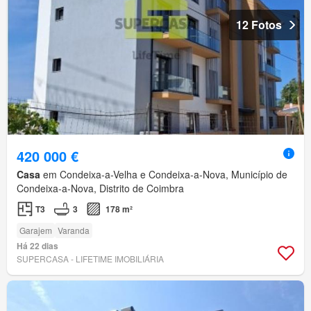
12 Fotos
420 000 €
Casa
em Condeixa-a-Velha e Condeixa-a-Nova, Município de
Condeixa-a-Nova, Distrito de Coimbra
T3
3
178 m²
Garajem
Varanda
Há 22 dias
SUPERCASA - LIFETIME IMOBILIÁRIA