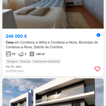
249 000 €
Casa
em Condeixa-a-Velha e Condeixa-a-Nova, Município de
Condeixa-a-Nova, Distrito de Coimbra
T3
2
100 m²
Garajem
Varanda
Totalmente mobiliado
Há 30+ dias
SUPERCASA