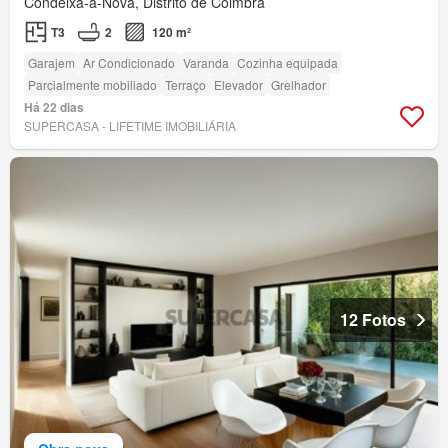
Condeixa-a-Nova, Distrito de Coimbra
T3
2
120 m²
Garajem
Ar Condicionado
Varanda
Cozinha equipada
Parcialmente mobiliado
Terraço
Elevador
Grelhador
Há 22 dias
SUPERCASA - LIFETIME IMOBILIÁRIA
12 Fotos