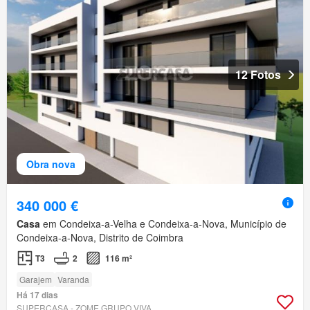
12 Fotos
Obra nova
340 000 €
Casa
em Condeixa-a-Velha e Condeixa-a-Nova, Município de
Condeixa-a-Nova, Distrito de Coimbra
T3
2
116 m²
Garajem
Varanda
Há 17 dias
SUPERCASA - ZOME GRUPO VIVA