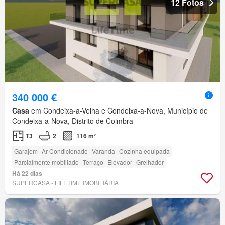
12 Fotos
340 000 €
Casa
em Condeixa-a-Velha e Condeixa-a-Nova, Município de
Condeixa-a-Nova, Distrito de Coimbra
T3
2
116 m²
Garajem
Ar Condicionado
Varanda
Cozinha equipada
Parcialmente mobiliado
Terraço
Elevador
Grelhador
Há 22 dias
SUPERCASA - LIFETIME IMOBILIÁRIA