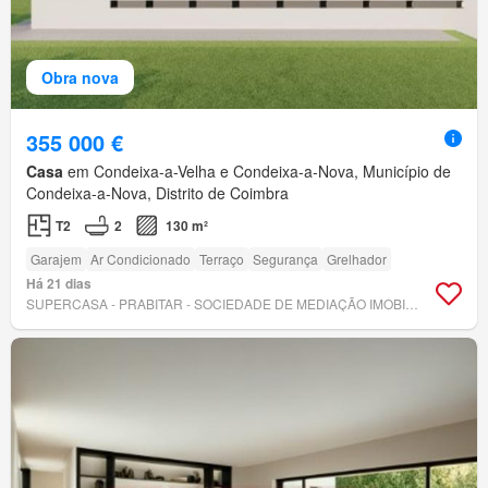
Obra nova
355 000 €
Casa
em Condeixa-a-Velha e Condeixa-a-Nova, Município de
Condeixa-a-Nova, Distrito de Coimbra
T2
2
130 m²
Garajem
Ar Condicionado
Terraço
Segurança
Grelhador
Há 21 dias
SUPERCASA - PRABITAR - SOCIEDADE DE MEDIAÇÃO IMOBILIÁRIA LDA