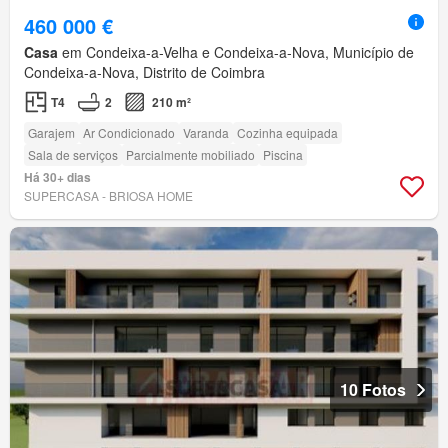
460 000 €
Casa
em Condeixa-a-Velha e Condeixa-a-Nova, Município de
Condeixa-a-Nova, Distrito de Coimbra
T4
2
210 m²
Garajem
Ar Condicionado
Varanda
Cozinha equipada
Sala de serviços
Parcialmente mobiliado
Piscina
Há 30+ dias
SUPERCASA - BRIOSA HOME
10 Fotos