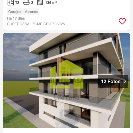
T2
2
136 m²
Garajem
Varanda
Há 17 dias
SUPERCASA - ZOME GRUPO VIVA
12 Fotos