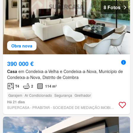
8 Fotos
Obra nova
390 000 €
Casa
em Condeixa-a-Velha e Condeixa-a-Nova, Município de
Condeixa-a-Nova, Distrito de Coimbra
T4
2
114 m²
Garajem
Ar Condicionado
Segurança
Grelhador
Há 21 dias
SUPERCASA - PRABITAR - SOCIEDADE DE MEDIAÇÃO IMOBILIÁRIA LDA