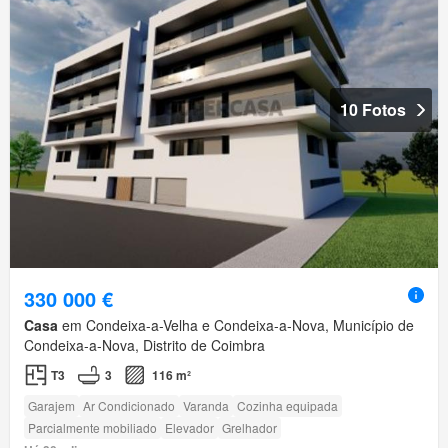
10 Fotos
330 000 €
Casa
em Condeixa-a-Velha e Condeixa-a-Nova, Município de
Condeixa-a-Nova, Distrito de Coimbra
T3
3
116 m²
Garajem
Ar Condicionado
Varanda
Cozinha equipada
Parcialmente mobiliado
Elevador
Grelhador