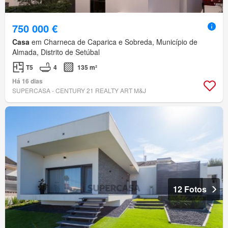
750 000 €
Casa
em Charneca de Caparica e Sobreda, Município de
Almada, Distrito de Setúbal
T5
4
135 m²
Há 16 dias
SUPERCASA - CENTURY 21 REALTY ART M&J
12 Fotos