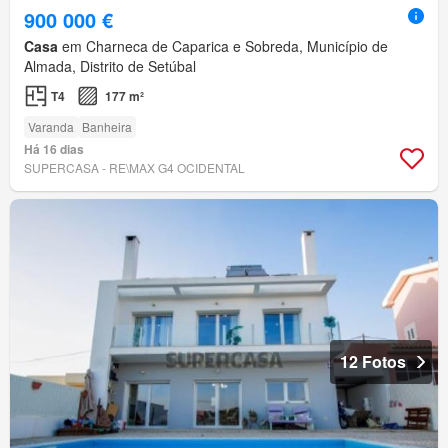
900 000 €
Casa
em Charneca de Caparica e Sobreda, Município de
Almada, Distrito de Setúbal
T4
177 m²
Varanda
Banheira
Há 16 dias
SUPERCASA - RE\MAX G4 OCIDENTAL
12 Fotos