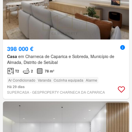
398 000 €
Casa
em Charneca de Caparica e Sobreda, Município de
Almada, Distrito de Setúbal
T2
2
78 m²
Ar Condicionado
Varanda
Cozinha equipada
Alarme
Há 29 dias
SUPERCASA - GESPROPERTY CHARNECA DA CAPARICA