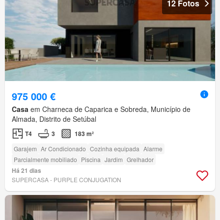
12 Fotos
975 000 €
Casa
em Charneca de Caparica e Sobreda, Município de
Almada, Distrito de Setúbal
T4
3
183 m²
Garajem
Ar Condicionado
Cozinha equipada
Alarme
Parcialmente mobiliado
Piscina
Jardim
Grelhador
Há 21 dias
SUPERCASA - PURPLE CONJUGATION