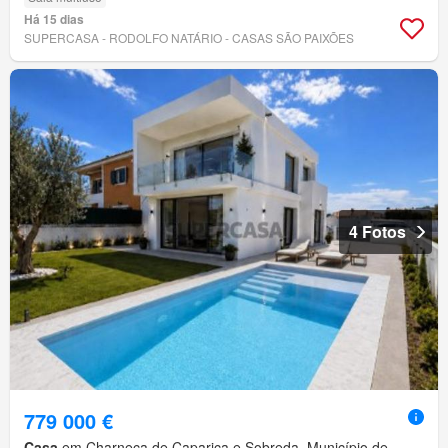
Há 15 dias
SUPERCASA - RODOLFO NATÁRIO - CASAS SÃO PAIXÕES
4 Fotos
779 000 €
Casa
em Charneca de Caparica e Sobreda, Município de