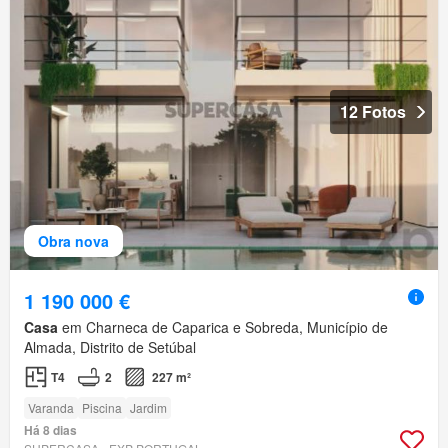
12 Fotos
Obra nova
1 190 000 €
Casa
em Charneca de Caparica e Sobreda, Município de
Almada, Distrito de Setúbal
T4
2
227 m²
Varanda
Piscina
Jardim
Há 8 dias