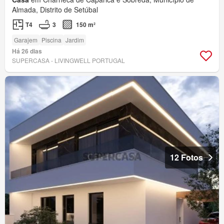
Almada, Distrito de Setúbal
T4
3
150 m²
Garajem
Piscina
Jardim
Há 26 dias
SUPERCASA - LIVINGWELL PORTUGAL
12 Fotos