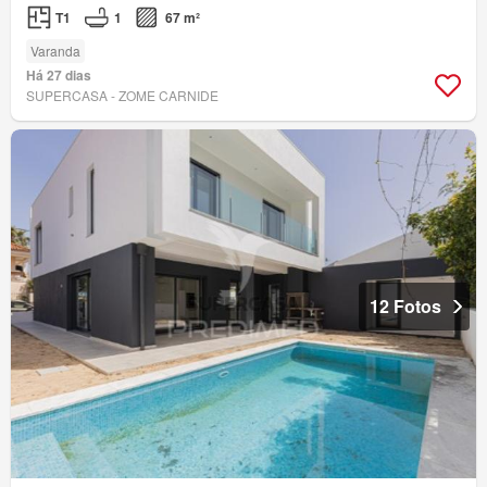
T1
1
67 m²
Varanda
Há 27 dias
SUPERCASA - ZOME CARNIDE
12 Fotos