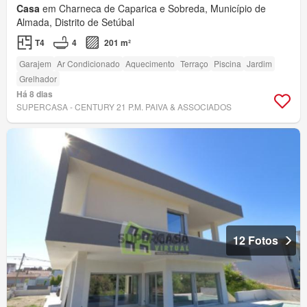
Casa
em Charneca de Caparica e Sobreda, Município de
Almada, Distrito de Setúbal
T4
4
201 m²
Garajem
Ar Condicionado
Aquecimento
Terraço
Piscina
Jardim
Grelhador
Há 8 dias
SUPERCASA - CENTURY 21 P.M. PAIVA & ASSOCIADOS
12 Fotos