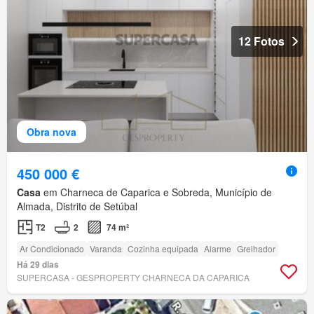
12 Fotos
Obra nova
450 000 €
Casa
em Charneca de Caparica e Sobreda, Município de
Almada, Distrito de Setúbal
T2
2
74 m²
Ar Condicionado
Varanda
Cozinha equipada
Alarme
Grelhador
Há 29 dias
SUPERCASA - GESPROPERTY CHARNECA DA CAPARICA