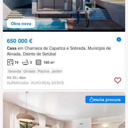
Obra nova
650 000 €
Casa
em Charneca de Caparica e Sobreda, Município de
Almada, Distrito de Setúbal
T4
3
180 m²
Varanda
Ginásio
Piscina
Jardim
Há 30+ dias
SUPERCASA - RUFO REAL ESTATE
muita procura