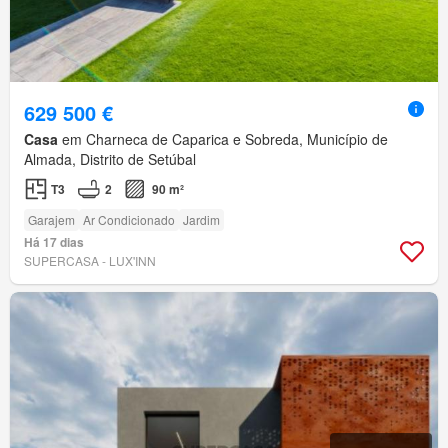
629 500 €
Casa
em Charneca de Caparica e Sobreda, Município de
Almada, Distrito de Setúbal
T3
2
90 m²
Garajem
Ar Condicionado
Jardim
Há 17 dias
SUPERCASA - LUX'INN