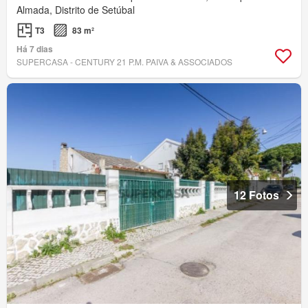
Almada, Distrito de Setúbal
T3
83 m²
Há 7 dias
SUPERCASA - CENTURY 21 P.M. PAIVA & ASSOCIADOS
12 Fotos