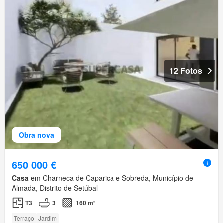
12 Fotos
Obra nova
650 000 €
Casa
em Charneca de Caparica e Sobreda, Município de
Almada, Distrito de Setúbal
T3
3
160 m²
Terraço
Jardim