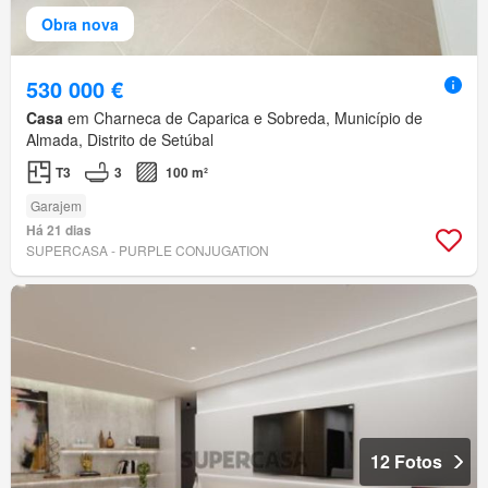
Obra nova
530 000 €
Casa
em Charneca de Caparica e Sobreda, Município de
Almada, Distrito de Setúbal
T3
3
100 m²
Garajem
Há 21 dias
SUPERCASA - PURPLE CONJUGATION
12 Fotos