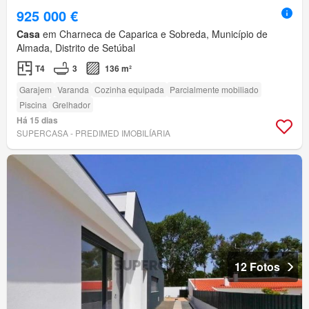
925 000 €
Casa
em Charneca de Caparica e Sobreda, Município de
Almada, Distrito de Setúbal
T4
3
136 m²
Garajem
Varanda
Cozinha equipada
Parcialmente mobiliado
Piscina
Grelhador
Há 15 dias
SUPERCASA - PREDIMED IMOBILÍARIA
12 Fotos