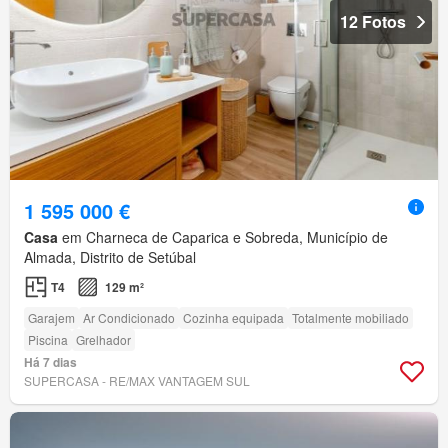
12 Fotos
1 595 000 €
Casa
em Charneca de Caparica e Sobreda, Município de
Almada, Distrito de Setúbal
T4
129 m²
Garajem
Ar Condicionado
Cozinha equipada
Totalmente mobiliado
Piscina
Grelhador
Há 7 dias
SUPERCASA - RE/MAX VANTAGEM SUL