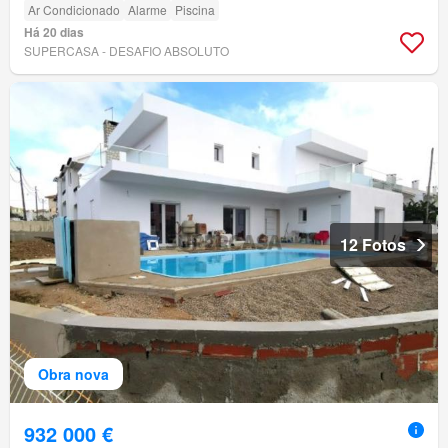
Ar Condicionado
Alarme
Piscina
Há 20 dias
SUPERCASA - DESAFIO ABSOLUTO
12 Fotos
Obra nova
932 000 €