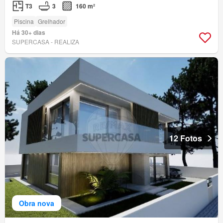
T3
3
160 m²
Piscina
Grelhador
Há 30+ dias
SUPERCASA - REALIZA
12 Fotos
Obra nova