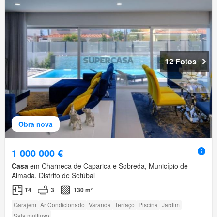
12 Fotos
Obra nova
1 000 000 €
Casa
em Charneca de Caparica e Sobreda, Município de
Almada, Distrito de Setúbal
T4
3
130 m²
Garajem
Ar Condicionado
Varanda
Terraço
Piscina
Jardim
Sala multiuso