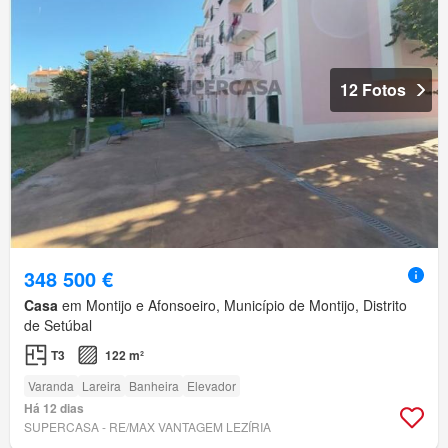
12 Fotos
348 500 €
Casa
em Montijo e Afonsoeiro, Município de Montijo, Distrito
de Setúbal
T3
122 m²
Varanda
Lareira
Banheira
Elevador
Há 12 dias
SUPERCASA - RE/MAX VANTAGEM LEZÍRIA