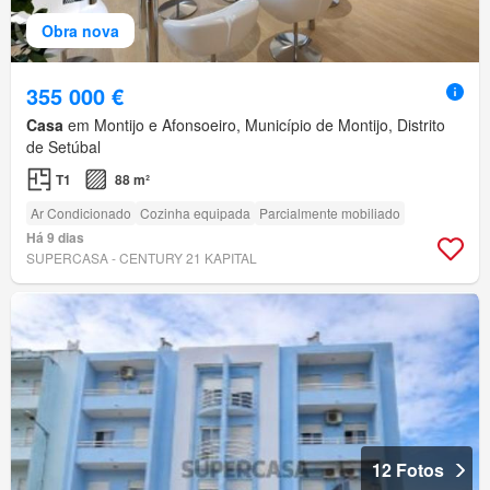
Obra nova
355 000 €
Casa
em Montijo e Afonsoeiro, Município de Montijo, Distrito
de Setúbal
T1
88 m²
Ar Condicionado
Cozinha equipada
Parcialmente mobiliado
Há 9 dias
SUPERCASA - CENTURY 21 KAPITAL
12 Fotos