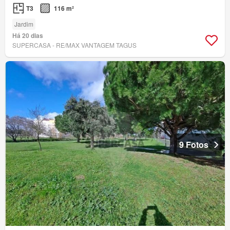
T3
116 m²
Jardim
Há 20 dias
SUPERCASA - RE/MAX VANTAGEM TAGUS
9 Fotos