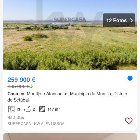
12 Fotos
259 900 €
285 000 €
Casa
em Montijo e Afonsoeiro, Município de Montijo, Distrito
de Setúbal
T3
2
117 m²
Há 8 dias
SUPERCASA - KW ALFA LISBOA