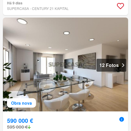
Há 9 dias
SUPERCASA - CENTURY 21 KAPITAL
12 Fotos
Obra nova
590 000 €
595 000 €