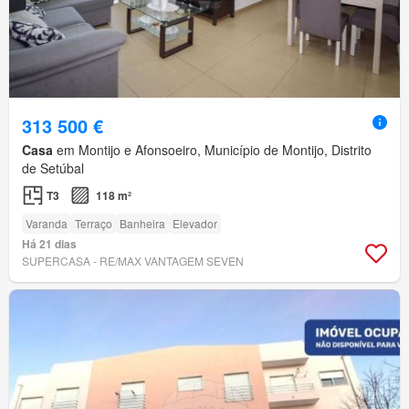
313 500 €
Casa
em Montijo e Afonsoeiro, Município de Montijo, Distrito
de Setúbal
T3
118 m²
Varanda
Terraço
Banheira
Elevador
Há 21 dias
SUPERCASA - RE/MAX VANTAGEM SEVEN