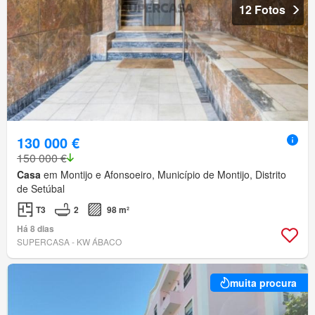
12 Fotos
130 000 €
150 000 €
Casa
em Montijo e Afonsoeiro, Município de Montijo, Distrito
de Setúbal
T3
2
98 m²
Há 8 dias
SUPERCASA - KW ÁBACO
muita procura