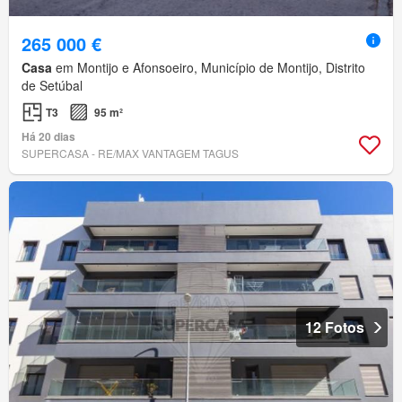
265 000 €
Casa
em Montijo e Afonsoeiro, Município de Montijo, Distrito
de Setúbal
T3
95 m²
Há 20 dias
SUPERCASA - RE/MAX VANTAGEM TAGUS
12 Fotos