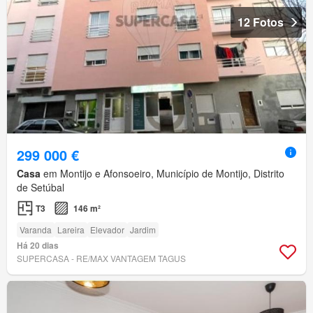
12 Fotos
299 000 €
Casa
em Montijo e Afonsoeiro, Município de Montijo, Distrito
de Setúbal
T3
146 m²
Varanda
Lareira
Elevador
Jardim
Há 20 dias
SUPERCASA - RE/MAX VANTAGEM TAGUS