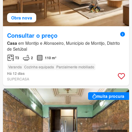
Obra nova
Consultar o preço
Casa
em Montijo e Afonsoeiro, Município de Montijo, Distrito
de Setúbal
T3
2
110 m²
Varanda
Cozinha equipada
Parcialmente mobiliado
Há 12 dias
SUPERCASA
muita procura