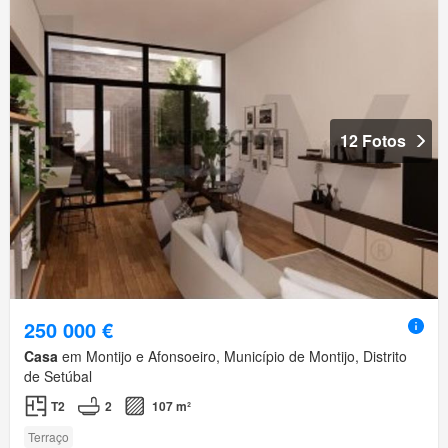
12 Fotos
250 000 €
Casa
em Montijo e Afonsoeiro, Município de Montijo, Distrito
de Setúbal
T2
2
107 m²
Terraço