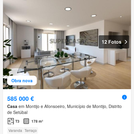
12 Fotos
Obra nova
585 000 €
Casa
em Montijo e Afonsoeiro, Município de Montijo, Distrito
de Setúbal
T3
178 m²
Varanda
Terraço