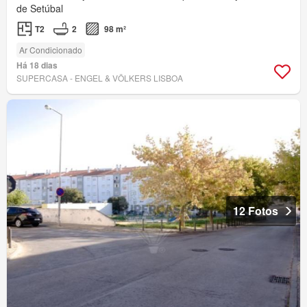
de Setúbal
T2
2
98 m²
Ar Condicionado
Há 18 dias
SUPERCASA - ENGEL & VÖLKERS LISBOA
12 Fotos