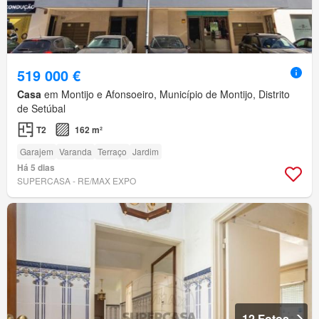
519 000 €
Casa
em Montijo e Afonsoeiro, Município de Montijo, Distrito
de Setúbal
T2
162 m²
Garajem
Varanda
Terraço
Jardim
Há 5 dias
SUPERCASA - RE/MAX EXPO
12 Fotos