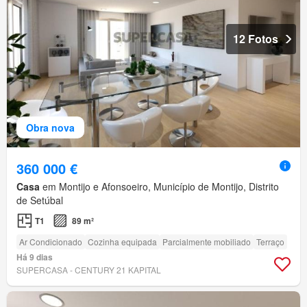
12 Fotos
Obra nova
360 000 €
Casa
em Montijo e Afonsoeiro, Município de Montijo, Distrito
de Setúbal
T1
89 m²
Ar Condicionado
Cozinha equipada
Parcialmente mobiliado
Terraço
Há 9 dias
SUPERCASA - CENTURY 21 KAPITAL