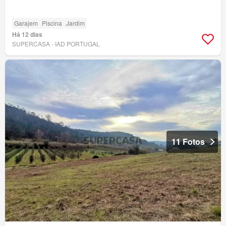
Garajem
Piscina
Jardim
Há 12 dias
SUPERCASA - IAD PORTUGAL
11 Fotos