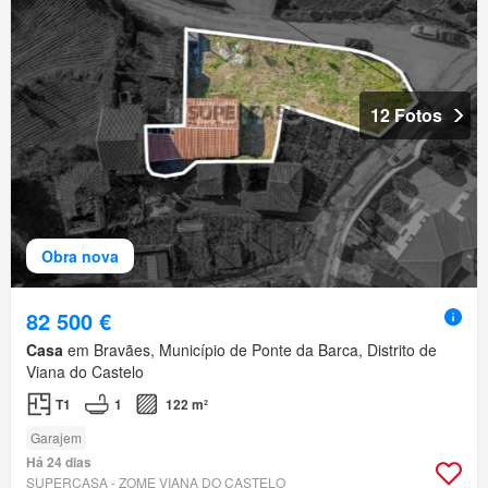
12 Fotos
Obra nova
82 500 €
Casa
em Bravães, Município de Ponte da Barca, Distrito de
Viana do Castelo
T1
1
122 m²
Garajem
Há 24 dias
SUPERCASA - ZOME VIANA DO CASTELO