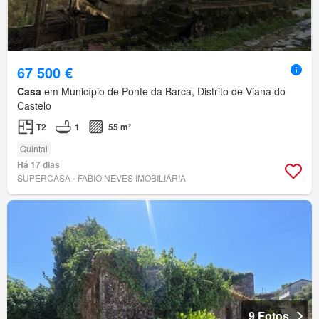
67 500 €
Casa
em Município de Ponte da Barca, Distrito de Viana do
Castelo
T2
1
55 m²
Quintal
Há 17 dias
SUPERCASA - FABIO NEVES IMOBILIÁRIA
9 Fotos