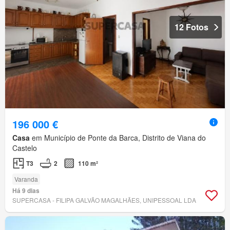
12 Fotos
196 000 €
Casa
em Município de Ponte da Barca, Distrito de Viana do
Castelo
T3
2
110 m²
Varanda
Há 9 dias
SUPERCASA - FILIPA GALVÃO MAGALHÃES, UNIPESSOAL LDA