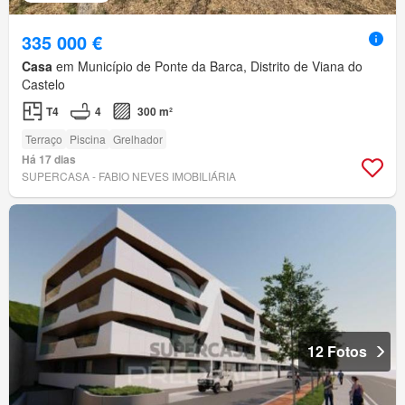
335 000 €
Casa
em Município de Ponte da Barca, Distrito de Viana do
Castelo
T4
4
300 m²
Terraço
Piscina
Grelhador
Há 17 dias
SUPERCASA - FABIO NEVES IMOBILIÁRIA
12 Fotos