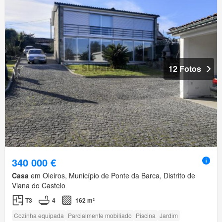
12 Fotos
340 000 €
Casa
em Oleiros, Município de Ponte da Barca, Distrito de
Viana do Castelo
T3
4
162 m²
Cozinha equipada
Parcialmente mobiliado
Piscina
Jardim