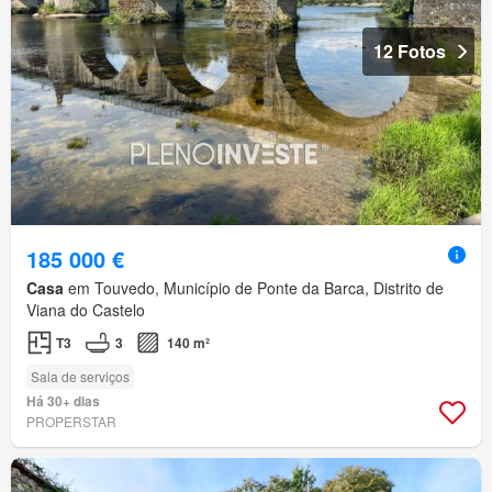
12 Fotos
185 000 €
Casa
em Touvedo, Município de Ponte da Barca, Distrito de
Viana do Castelo
T3
3
140 m²
Sala de serviços
Há 30+ dias
PROPERSTAR