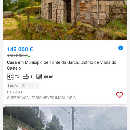
145 000 €
150 000 €
Casa
em Município de Ponte da Barca, Distrito de Viana do
Castelo
T3
1
89 m²
Lareira
Grelhador
Há 7 dias
SUPERCASA - FABIO NEVES IMOBILIÁRIA