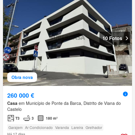
10 Fotos
Obra nova
260 000 €
Casa
em Município de Ponte da Barca, Distrito de Viana do
Castelo
T3
3
180 m²
Garajem
Ar Condicionado
Varanda
Lareira
Grelhador
Há 17 dias