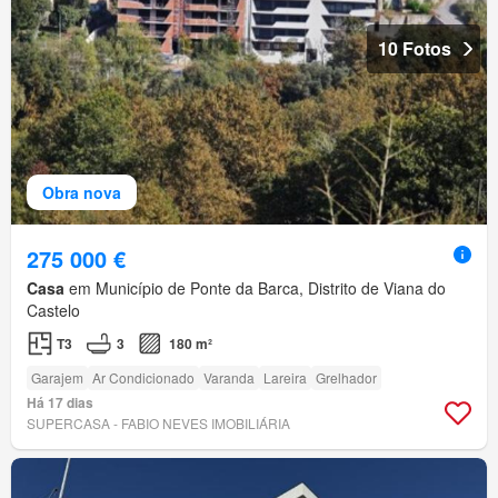
10 Fotos
Obra nova
275 000 €
Casa
em Município de Ponte da Barca, Distrito de Viana do
Castelo
T3
3
180 m²
Garajem
Ar Condicionado
Varanda
Lareira
Grelhador
Há 17 dias
SUPERCASA - FABIO NEVES IMOBILIÁRIA