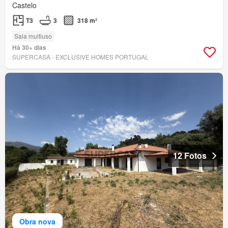
Castelo
T3
3
318 m²
Sala multiuso
Há 30+ dias
SUPERCASA - EXCLUSIVE HOMES PORTUGAL
12 Fotos
Obra nova