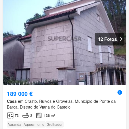
12 Fotos
189 000 €
Casa
em Crasto, Ruivos e Grovelas, Município de Ponte da
Barca, Distrito de Viana do Castelo
T3
2
136 m²
Varanda
Aquecimento
Grelhador