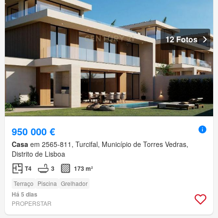
12 Fotos
950 000 €
Casa
em 2565-811, Turcifal, Município de Torres Vedras,
Distrito de Lisboa
T4
3
173 m²
Terraço
Piscina
Grelhador
Há 5 dias
PROPERSTAR