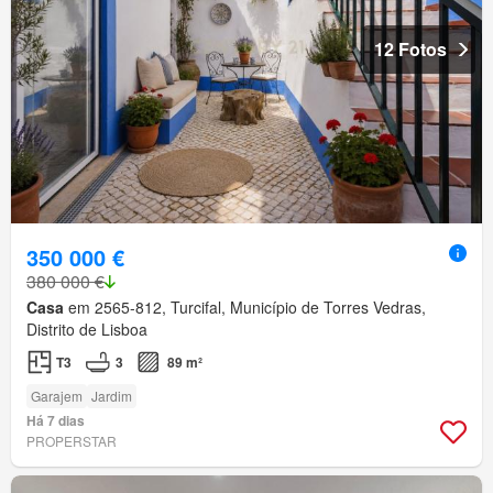
12 Fotos
350 000 €
380 000 €
Casa
em 2565-812, Turcifal, Município de Torres Vedras,
Distrito de Lisboa
T3
3
89 m²
Garajem
Jardim
Há 7 dias
PROPERSTAR