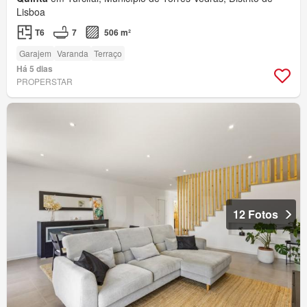
Lisboa
T6
7
506 m²
Garajem
Varanda
Terraço
Há 5 dias
PROPERSTAR
12 Fotos