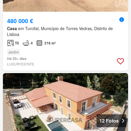
480 000 €
Casa
em Turcifal, Município de Torres Vedras, Distrito de
Lisboa
T5
4
216 m²
Jardim
Há 30+ dias
LUXURYESTATE
12 Fotos