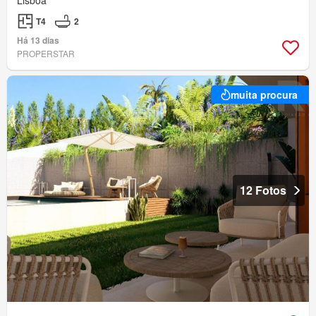
Lisboa
T4
2
Há 13 dias
PROPERSTAR
muita procura
12 Fotos