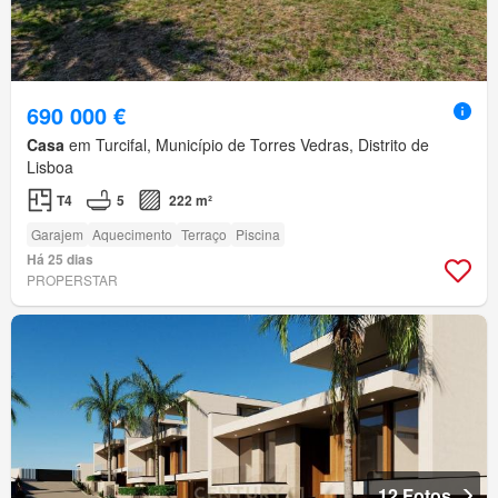
690 000 €
Casa
em Turcifal, Município de Torres Vedras, Distrito de
Lisboa
T4
5
222 m²
Garajem
Aquecimento
Terraço
Piscina
Há 25 dias
PROPERSTAR
12 Fotos