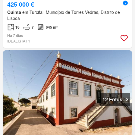
425 000 €
Quinta
em Turcifal, Município de Torres Vedras, Distrito de
Lisboa
T6
7
645 m²
Há 7 dias
IDEALISTA.PT
12 Fotos