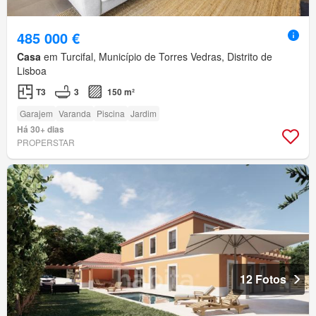
485 000 €
Casa
em Turcifal, Município de Torres Vedras, Distrito de
Lisboa
T3
3
150 m²
Garajem
Varanda
Piscina
Jardim
Há 30+ dias
PROPERSTAR
12 Fotos