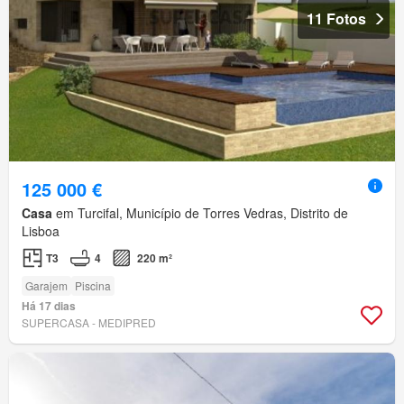
11 Fotos
125 000 €
Casa
em Turcifal, Município de Torres Vedras, Distrito de
Lisboa
T3
4
220 m²
Garajem
Piscina
Há 17 dias
SUPERCASA - MEDIPRED