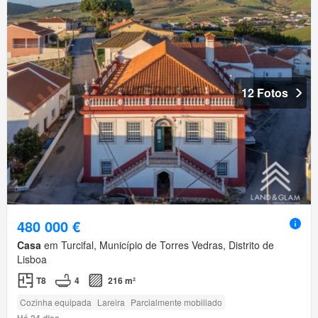
12 Fotos
480 000 €
Casa
em Turcifal, Município de Torres Vedras, Distrito de
Lisboa
T8
4
216 m²
Cozinha equipada
Lareira
Parcialmente mobiliado