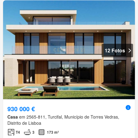
12 Fotos
930 000 €
Casa
em 2565-811, Turcifal, Município de Torres Vedras,
Distrito de Lisboa
T4
3
173 m²