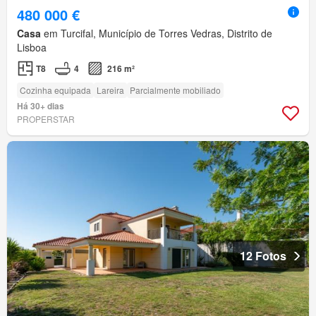
480 000 €
Casa
em Turcifal, Município de Torres Vedras, Distrito de
Lisboa
T8
4
216 m²
Cozinha equipada
Lareira
Parcialmente mobiliado
Há 30+ dias
PROPERSTAR
12 Fotos