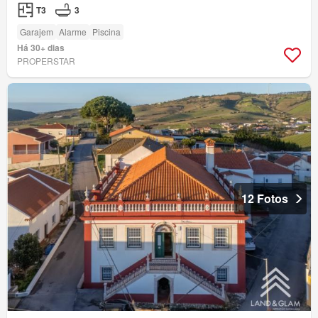
T3
3
Garajem
Alarme
Piscina
Há 30+ dias
PROPERSTAR
12 Fotos