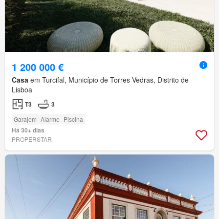
1 200 000 €
Casa
em Turcifal, Município de Torres Vedras, Distrito de
Lisboa
T3
3
Garajem
Alarme
Piscina
Há 30+ dias
PROPERSTAR