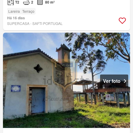
T2
2
80 m²
Lareira
Terraço
Há 16 dias
SUPERCASA - SAFTI PORTUGAL
Ver foto