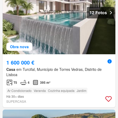
12 Fotos
Obra nova
1 600 000 €
Casa
em Turcifal, Município de Torres Vedras, Distrito de
Lisboa
T5
4
395 m²
Ar Condicionado
Varanda
Cozinha equipada
Jardim
Há 30+ dias
SUPERCASA