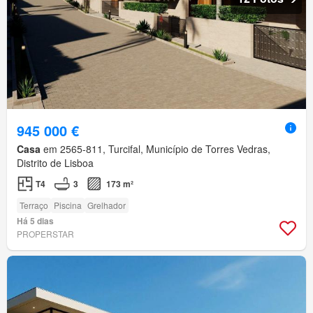
945 000 €
Casa
em 2565-811, Turcifal, Município de Torres Vedras,
Distrito de Lisboa
T4
3
173 m²
Terraço
Piscina
Grelhador
Há 5 dias
PROPERSTAR