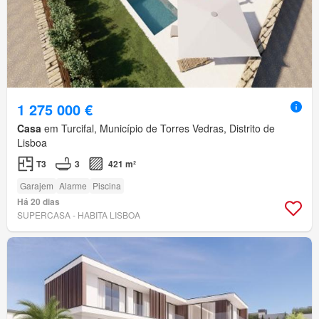
1 275 000 €
Casa
em Turcifal, Município de Torres Vedras, Distrito de
Lisboa
T3
3
421 m²
Garajem
Alarme
Piscina
Há 20 dias
SUPERCASA - HABITA LISBOA