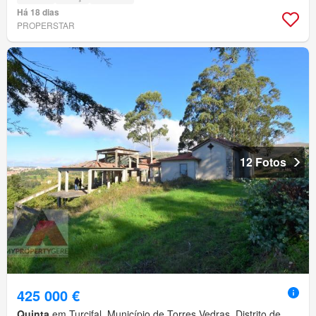
Há 18 dias
PROPERSTAR
12 Fotos
425 000 €
Quinta
em Turcifal, Município de Torres Vedras, Distrito de