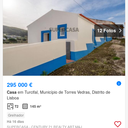
12 Fotos
295 000 €
Casa
em Turcifal, Município de Torres Vedras, Distrito de
Lisboa
T2
145 m²
Grelhador
Há 16 dias
SUPERCASA - CENTURY 21 REALTY ART M&J