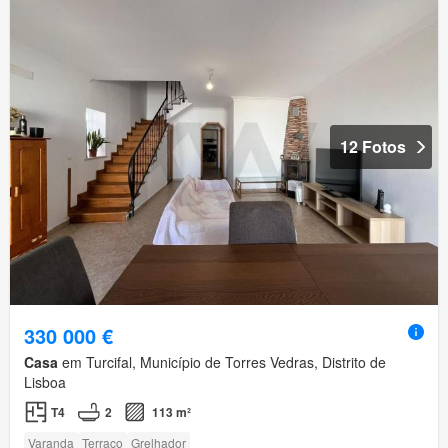
12 Fotos
330 000 €
Casa
em Turcifal, Município de Torres Vedras, Distrito de
Lisboa
T4
2
113 m²
Varanda
Terraço
Grelhador