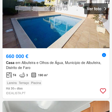
Ver foto
660 000 €
Casa
em Albufeira e Olhos de Água, Município de Albufeira,
Distrito de Faro
T4
3
190 m²
Lareira
Terraço
Piscina
Há 30+ dias
IDEALISTA.PT