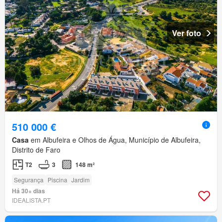
Ver foto
510 000 €
Casa
em Albufeira e Olhos de Água, Município de Albufeira,
Distrito de Faro
T2
3
148 m²
Segurança
Piscina
Jardim
Há 30+ dias
IDEALISTA.PT