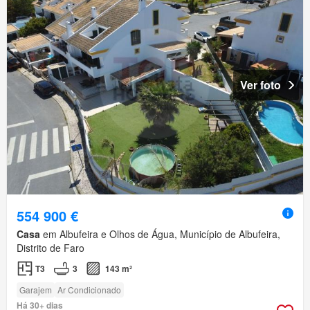
Ver foto
554 900 €
Casa
em Albufeira e Olhos de Água, Município de Albufeira,
Distrito de Faro
T3
3
143 m²
Garajem
Ar Condicionado
Há 30+ dias