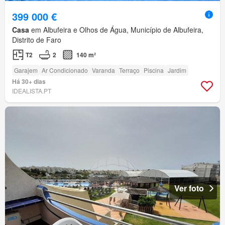
399 000 €
Casa
em Albufeira e Olhos de Água, Município de Albufeira,
Distrito de Faro
T2
2
140 m²
Garajem
Ar Condicionado
Varanda
Terraço
Piscina
Jardim
Há 30+ dias
IDEALISTA.PT
Ver foto