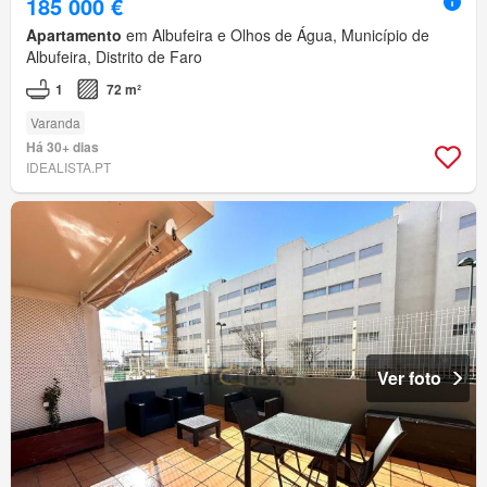
185 000 €
Apartamento
em Albufeira e Olhos de Água, Município de
Albufeira, Distrito de Faro
1
72 m²
Varanda
Há 30+ dias
IDEALISTA.PT
Ver foto