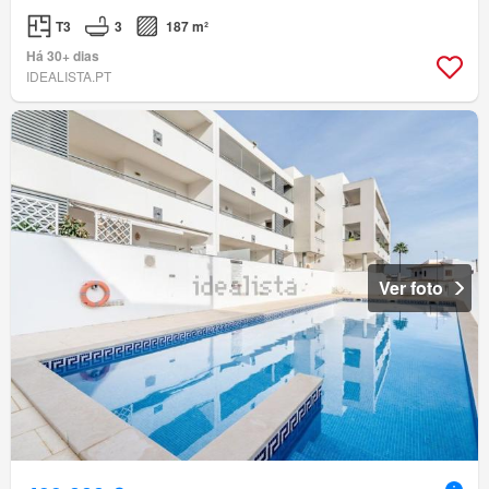
T3
3
187 m²
Há 30+ dias
IDEALISTA.PT
Ver foto