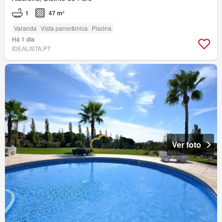
1
47 m²
Varanda
Vista panorâmica
Piscina
Há 1 dia
IDEALISTA.PT
Ver foto