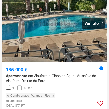
Ver foto
185 000 €
Apartamento
em Albufeira e Olhos de Água, Município de
Albufeira, Distrito de Faro
1
66 m²
Ar Condicionado
Varanda
Piscina
Há 30+ dias
IDEALISTA.PT