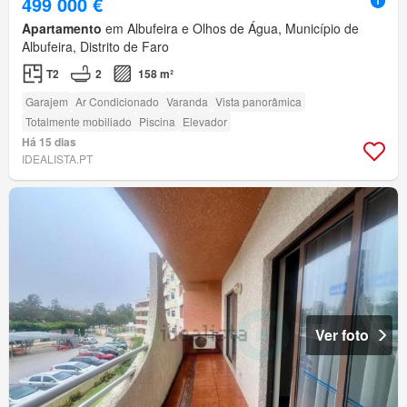
499 000 €
Apartamento
em Albufeira e Olhos de Água, Município de
Albufeira, Distrito de Faro
T2
2
158 m²
Garajem
Ar Condicionado
Varanda
Vista panorâmica
Totalmente mobiliado
Piscina
Elevador
Há 15 dias
IDEALISTA.PT
Ver foto