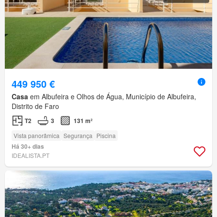
449 950 €
Casa
em Albufeira e Olhos de Água, Município de Albufeira,
Distrito de Faro
T2
3
131 m²
Vista panorâmica
Segurança
Piscina
Há 30+ dias
IDEALISTA.PT