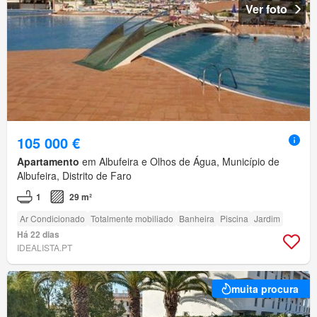
Ver foto
105 000 €
Apartamento
em Albufeira e Olhos de Água, Município de
Albufeira, Distrito de Faro
1
29 m²
Ar Condicionado
Totalmente mobiliado
Banheira
Piscina
Jardim
Há 22 dias
IDEALISTA.PT
muita procura