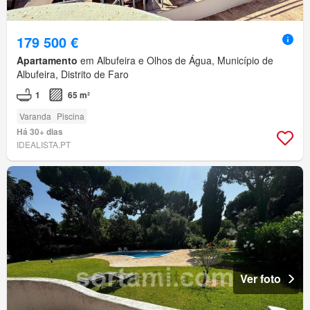
179 500 €
Apartamento
em Albufeira e Olhos de Água, Município de
Albufeira, Distrito de Faro
1
65 m²
Varanda
Piscina
Há 30+ dias
IDEALISTA.PT
Ver foto