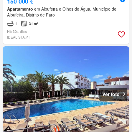
150 000 €
Apartamento
em Albufeira e Olhos de Água, Município de
Albufeira, Distrito de Faro
1
31 m²
Há 30+ dias
IDEALISTA.PT
Ver foto