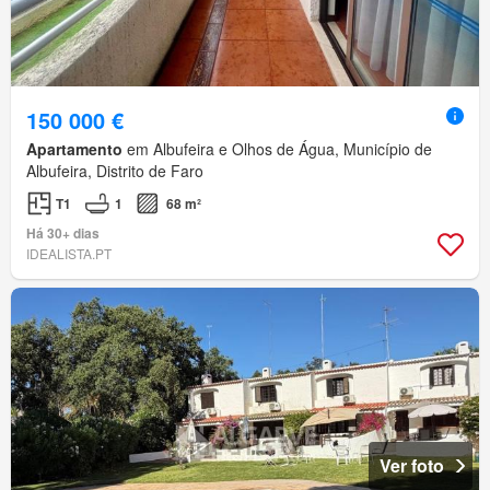
150 000 €
Apartamento
em Albufeira e Olhos de Água, Município de
Albufeira, Distrito de Faro
T1
1
68 m²
Há 30+ dias
IDEALISTA.PT
Ver foto