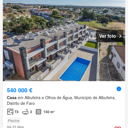
Ver foto
540 000 €
Casa
em Albufeira e Olhos de Água, Município de Albufeira,
Distrito de Faro
T3
3
150 m²
Piscina
Há 22 dias