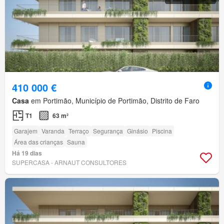
410 000 €
Casa
em Portimão, Município de Portimão, Distrito de Faro
T1
63 m²
Garajem
Varanda
Terraço
Segurança
Ginásio
Piscina
Área das crianças
Sauna
Há 19 dias
SUPERCASA - ARNAUT CONSULTORES