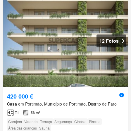
12 Fotos
420 000 €
Casa
em Portimão, Município de Portimão, Distrito de Faro
T1
58 m²
Garajem
Varanda
Terraço
Segurança
Ginásio
Piscina
Área das crianças
Sauna