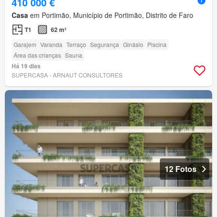
410 000 €
Casa
em Portimão, Município de Portimão, Distrito de Faro
T1
62 m²
Garajem
Varanda
Terraço
Segurança
Ginásio
Piscina
Área das crianças
Sauna
Há 19 dias
SUPERCASA - ARNAUT CONSULTORES
12 Fotos