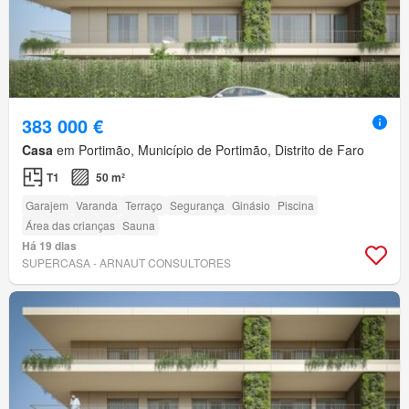
383 000 €
Casa
em Portimão, Município de Portimão, Distrito de Faro
T1
50 m²
Garajem
Varanda
Terraço
Segurança
Ginásio
Piscina
Área das crianças
Sauna
Há 19 dias
SUPERCASA - ARNAUT CONSULTORES