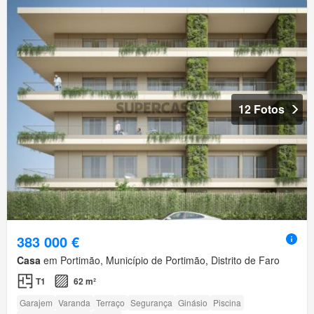
12 Fotos
383 000 €
Casa
em Portimão, Município de Portimão, Distrito de Faro
T1
62 m²
Garajem
Varanda
Terraço
Segurança
Ginásio
Piscina