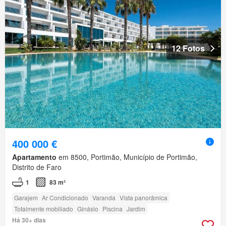
12 Fotos
400 000 €
Apartamento
em 8500, Portimão, Município de Portimão,
Distrito de Faro
1
83 m²
Garajem
Ar Condicionado
Varanda
Vista panorâmica
Totalmente mobiliado
Ginásio
Piscina
Jardim
Há 30+ dias