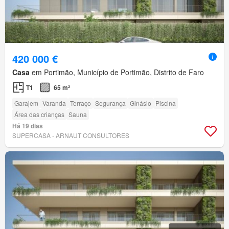
420 000 €
Casa
em Portimão, Município de Portimão, Distrito de Faro
T1
65 m²
Garajem
Varanda
Terraço
Segurança
Ginásio
Piscina
Área das crianças
Sauna
Há 19 dias
SUPERCASA - ARNAUT CONSULTORES