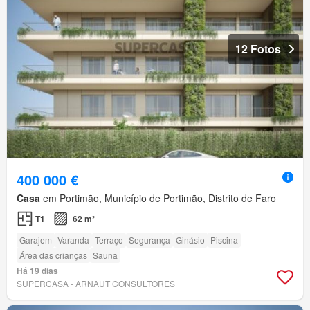
12 Fotos
400 000 €
Casa
em Portimão, Município de Portimão, Distrito de Faro
T1
62 m²
Garajem
Varanda
Terraço
Segurança
Ginásio
Piscina
Área das crianças
Sauna
Há 19 dias
SUPERCASA - ARNAUT CONSULTORES