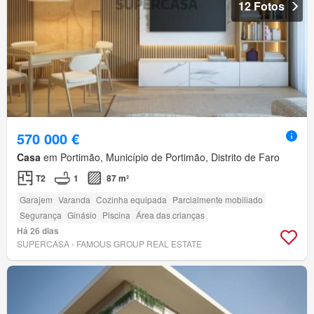
12 Fotos
570 000 €
Casa
em Portimão, Município de Portimão, Distrito de Faro
T2
1
87 m²
Garajem
Varanda
Cozinha equipada
Parcialmente mobiliado
Segurança
Ginásio
Piscina
Área das crianças
Há 26 dias
SUPERCASA - FAMOUS GROUP REAL ESTATE