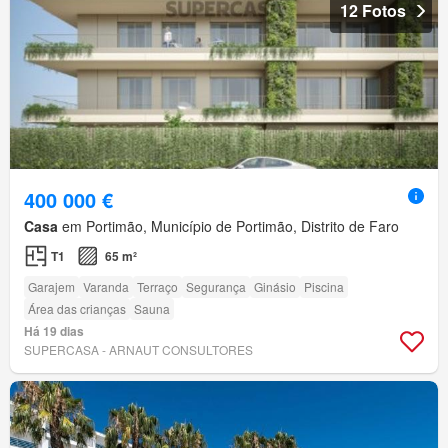
12 Fotos
400 000 €
Casa
em Portimão, Município de Portimão, Distrito de Faro
T1
65 m²
Garajem
Varanda
Terraço
Segurança
Ginásio
Piscina
Área das crianças
Sauna
Há 19 dias
SUPERCASA - ARNAUT CONSULTORES