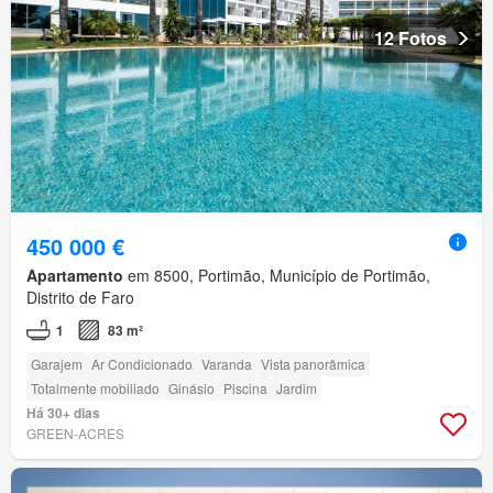
12 Fotos
450 000 €
Apartamento
em 8500, Portimão, Município de Portimão,
Distrito de Faro
1
83 m²
Garajem
Ar Condicionado
Varanda
Vista panorâmica
Totalmente mobiliado
Ginásio
Piscina
Jardim
Há 30+ dias
GREEN-ACRES