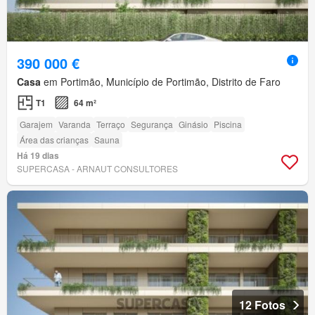
390 000 €
Casa
em Portimão, Município de Portimão, Distrito de Faro
T1
64 m²
Garajem
Varanda
Terraço
Segurança
Ginásio
Piscina
Área das crianças
Sauna
Há 19 dias
SUPERCASA - ARNAUT CONSULTORES
12 Fotos