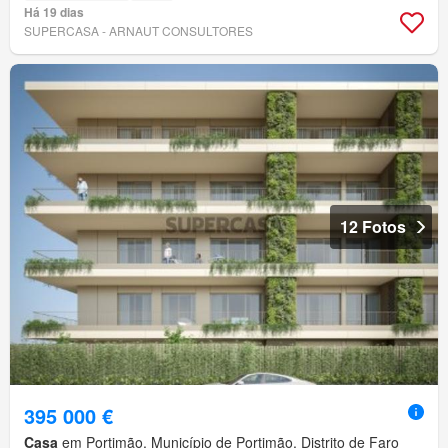
Há 19 dias
SUPERCASA - ARNAUT CONSULTORES
12 Fotos
395 000 €
Casa
em Portimão, Município de Portimão, Distrito de Faro