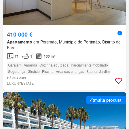
410 000 €
Apartamento
em Portimão, Município de Portimão, Distrito de
Faro
T1
1
133 m²
Garajem
Varanda
Cozinha equipada
Parcialmente mobiliado
Segurança
Ginásio
Piscina
Área das crianças
Sauna
Jardim
Há 30+ dias
LUXURYESTATE
muita procura