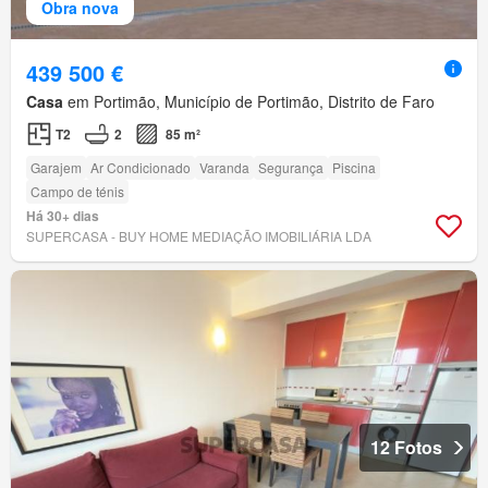
Obra nova
439 500 €
Casa
em Portimão, Município de Portimão, Distrito de Faro
T2
2
85 m²
Garajem
Ar Condicionado
Varanda
Segurança
Piscina
Campo de ténis
Há 30+ dias
SUPERCASA - BUY HOME MEDIAÇÃO IMOBILIÁRIA LDA
12 Fotos