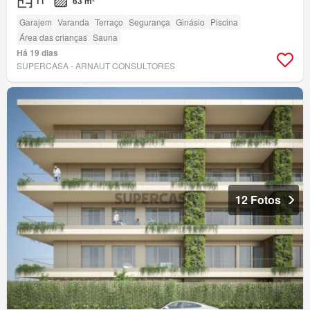
T1
63 m²
Garajem
Varanda
Terraço
Segurança
Ginásio
Piscina
Área das crianças
Sauna
Há 19 dias
SUPERCASA - ARNAUT CONSULTORES
12 Fotos