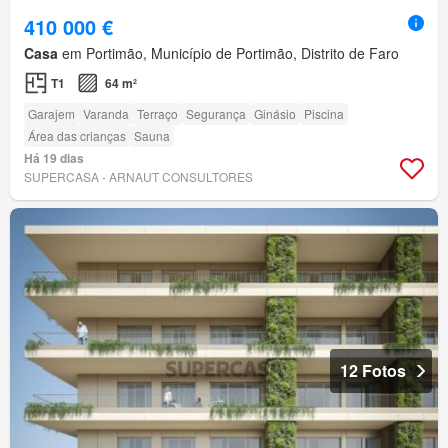
410 000 €
Casa
em Portimão, Município de Portimão, Distrito de Faro
T1
64 m²
Garajem
Varanda
Terraço
Segurança
Ginásio
Piscina
Área das crianças
Sauna
Há 19 dias
SUPERCASA - ARNAUT CONSULTORES
12 Fotos