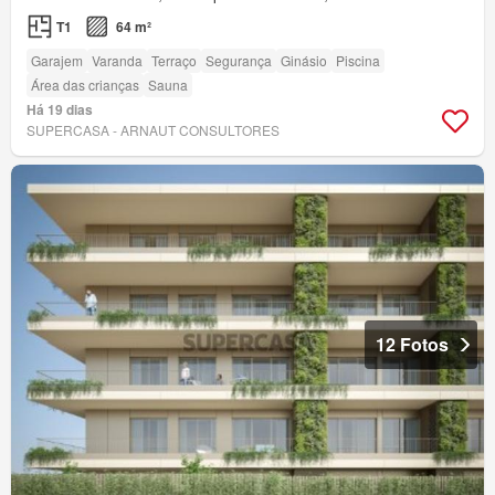
T1
64 m²
Garajem
Varanda
Terraço
Segurança
Ginásio
Piscina
Área das crianças
Sauna
Há 19 dias
SUPERCASA - ARNAUT CONSULTORES
12 Fotos