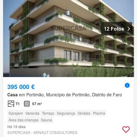
12 Fotos
395 000 €
Casa
em Portimão, Município de Portimão, Distrito de Faro
T1
57 m²
Garajem
Varanda
Terraço
Segurança
Ginásio
Piscina
Área das crianças
Sauna
Há 19 dias
SUPERCASA - ARNAUT CONSULTORES