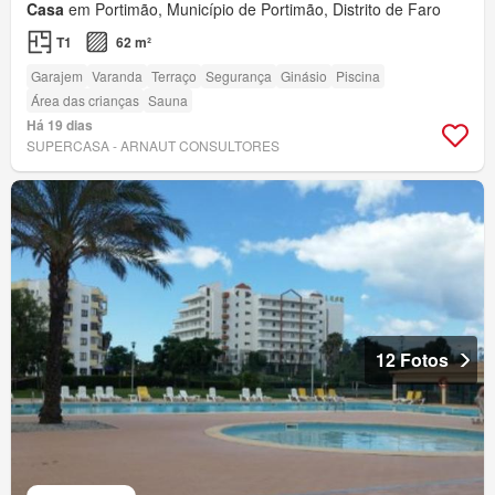
Casa
em Portimão, Município de Portimão, Distrito de Faro
T1
62 m²
Garajem
Varanda
Terraço
Segurança
Ginásio
Piscina
Área das crianças
Sauna
Há 19 dias
SUPERCASA - ARNAUT CONSULTORES
12 Fotos