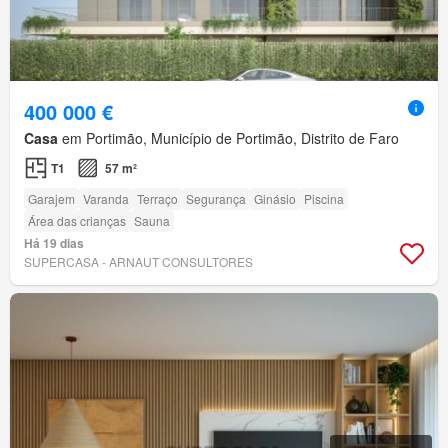
400 000 €
Casa
em Portimão, Município de Portimão, Distrito de Faro
T1
57 m²
Garajem
Varanda
Terraço
Segurança
Ginásio
Piscina
Área das crianças
Sauna
Há 19 dias
SUPERCASA - ARNAUT CONSULTORES