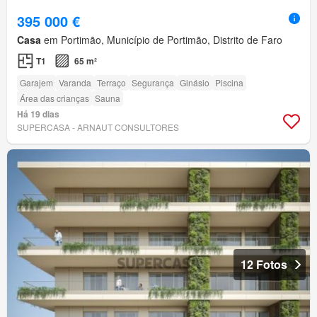
395 000 €
Casa
em Portimão, Município de Portimão, Distrito de Faro
T1
65 m²
Garajem
Varanda
Terraço
Segurança
Ginásio
Piscina
Área das crianças
Sauna
Há 19 dias
SUPERCASA - ARNAUT CONSULTORES
12 Fotos