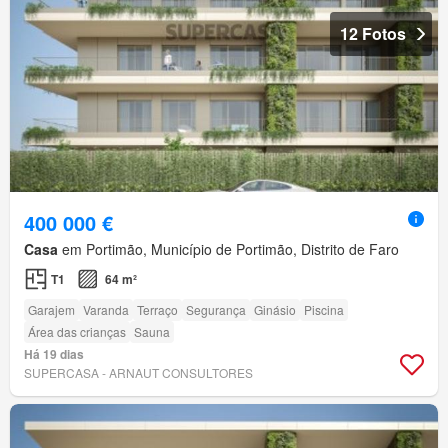
12 Fotos
400 000 €
Casa
em Portimão, Município de Portimão, Distrito de Faro
T1
64 m²
Garajem
Varanda
Terraço
Segurança
Ginásio
Piscina
Área das crianças
Sauna
Há 19 dias
SUPERCASA - ARNAUT CONSULTORES