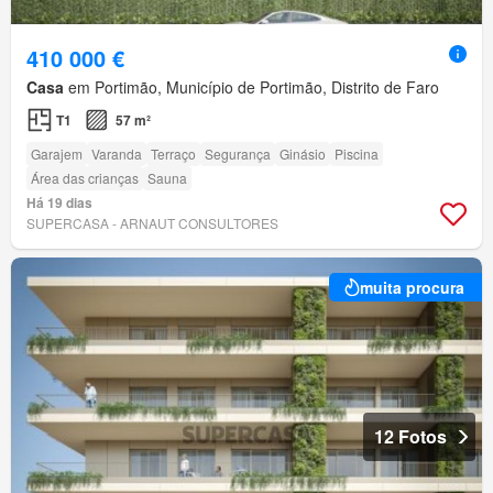
410 000 €
Casa
em Portimão, Município de Portimão, Distrito de Faro
T1
57 m²
Garajem
Varanda
Terraço
Segurança
Ginásio
Piscina
Área das crianças
Sauna
Há 19 dias
SUPERCASA - ARNAUT CONSULTORES
muita procura
12 Fotos