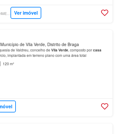
Ver imóvel
SUPERCASA - PREDIMED IMOBILÍARIA
Município de Vila Verde, Distrito de Braga
eguesia de Valdreu, concelho de
Vila
Verde
, composto por
casa
cio, implantada em terreno plano com uma área total
120 m²
imóvel