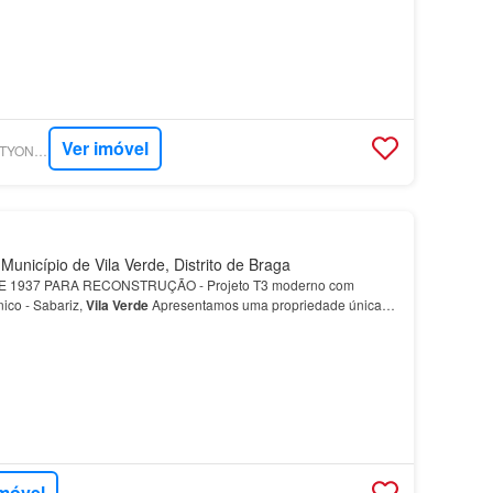
Ver imóvel
SUPERCASA - REALTYONEGROUP EAGLE
Município de Vila Verde, Distrito de Braga
 1937 PARA RECONSTRUÇÃO - Projeto T3 moderno com
nico - Sabariz,
Vila
Verde
Apresentamos uma propriedade única
rece tranquilidade, privacidade e uma envolvente típica…
imóvel