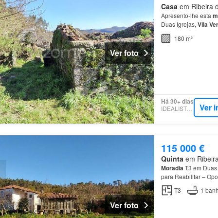
Casa
em Ribeira d
Apresento-lhe esta
m
Duas Igrejas,
Vila
Ve
180 m²
Ver foto
Há 30+ dias
Ver 
IDEALISTA.PT
115 000 €
Quinta
em Ribeira 
Moradia
T3 em Duas 
para Reabilitar – Op
desta
casa
de campo 
T3
1
banh
Ver foto