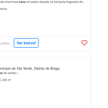
 esta charmosa
casa
em pedra situada na tranquila freguesia de
de
.…
eiros
Ver imóvel
SUPERCASA - IMOBILIÁRIA CARLOS MEIRELES
icípio de Vila Verde, Distrito de Braga
sa
de campo…
200 m²