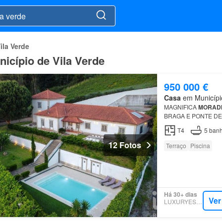
ila Verde
nicípio de Vila Verde
950 000 €
Casa
em Município
MAGNIFICA
MORAD
BRAGA E PONTE DE
T4
5
banh
12 Fotos
Terraço
Piscina
Há 30+ dias
Ver
LUXURYESTATE