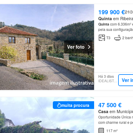
199 900 €
213
Quinta
em Ribeira 
Quinta
com 6.336m² 
pela sua configuraç
T3
2
banh
Ver foto
Há 3 dias
Ver 
IDEALISTA.PT
47 500 €
muita procura
Casa
em Município
Oportunidade Única 
com charme rural e p
tanto para habitação 
117 m²