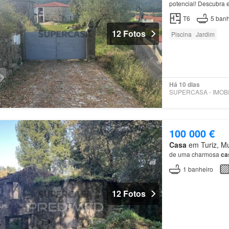
potencial! Descubra
Godinhaços,
Vila
Ver
T6
5
banh
12 Fotos
Piscina
Jardim
Há 10 dias
100 000 €
Casa
em Turiz, Mun
de uma charmosa
ca
1
banheiro
12 Fotos