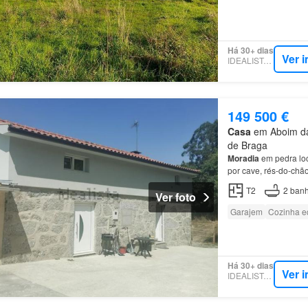
Há 30+ dias
Ver 
IDEALISTA.PT
149 500 €
Casa
em Aboim da 
de Braga
Moradia
em pedra lo
por cave, rés-do-chão
T2
2
banh
Ver foto
Garajem
Cozinha e
Há 30+ dias
Ver 
IDEALISTA.PT