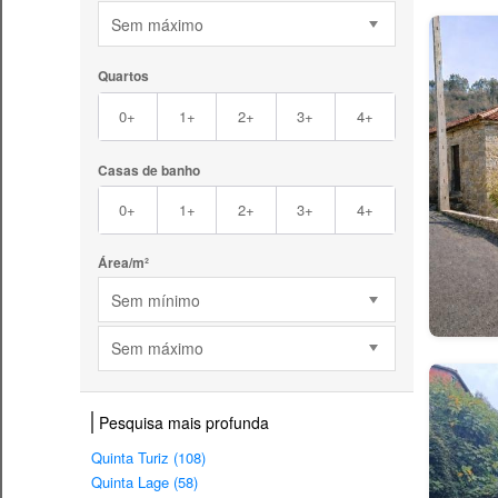
Sem máximo
Quartos
0+
1+
2+
3+
4+
Casas de banho
0+
1+
2+
3+
4+
Área/m²
Sem mínimo
Sem máximo
Pesquisa mais profunda
Quinta Turiz (108)
Quinta Lage (58)