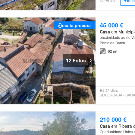
IDEALISTA.PT
45 000 €
muita procura
Casa
em Município
proximidade ao rio V
Ponte da Barca…
92 m²
12 Fotos
Há 24 dias
210 000 €
Casa
em Ribeira d
Oportunidade Única