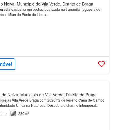
o Neiva, Município de Vila Verde, Distrito de Braga
oradia
exclusiva em pedra, localizada na tranquila freguesia de
rde
( 15km de Ponte de Lima)…
imóvel
do Neiva, Município de Vila Verde, Distrito de Braga
Igrejas
Vila
Verde
Braga com 2020m2 deTerreno
Casa
de Campo
ortunidade Única na Natureza! Descubra o charme intemporal
em pedra, situada na freguesia de Duas Igrejas,…
eiro
280 m²