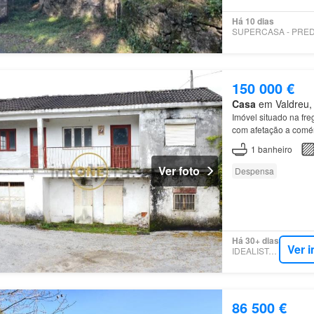
Há 10 dias
150 000 €
Casa
em Valdreu, 
Imóvel situado na fr
com afetação a comér
1
banheiro
Ver foto
Despensa
Há 30+ dias
Ver 
IDEALISTA.PT
86 500 €