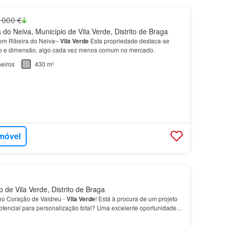
 000 €
do Neiva, Município de Vila Verde, Distrito de Braga
em Ribeira do Neiva–
Vila
Verde
Esta propriedade destaca-se
ão e dimensão, algo cada vez menos comum no mercado.
eiros
430 m²
imóvel
 de Vila Verde, Distrito de Braga
no Coração de Valdreu -
Vila
Verde
! Está à procura de um projeto
otencial para personalização total? Uma excelente oportunidade
própria, como para investimento turís…