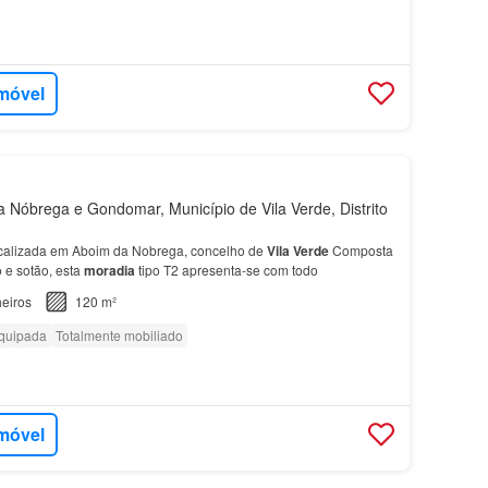
imóvel
Nóbrega e Gondomar, Município de Vila Verde, Distrito
calizada em Aboim da Nobrega, concelho de
Vila
Verde
Composta
 e sotão, esta
moradia
tipo T2 apresenta-se com todo
eiros
120 m²
quipada
Totalmente mobiliado
imóvel