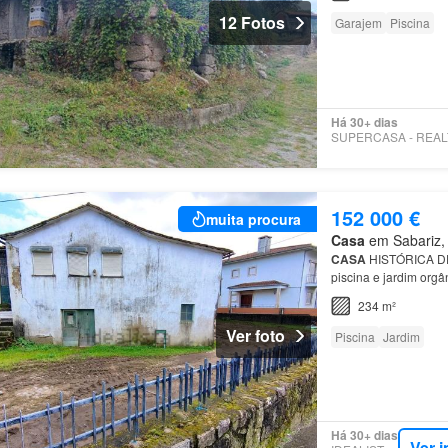
12 Fotos
Garajem
Piscina
Há 30+ dias
152 000 €
muita procura
Casa
em Sabariz, 
CASA
HISTÓRICA DE
piscina e jardim orgâ
que A localização ofe
234 m²
Ver foto
Piscina
Jardim
Há 30+ dias
Ver 