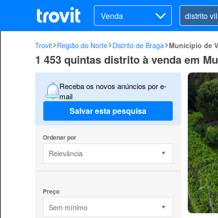
Venda
Trovit
Região do Norte
Distrito de Braga
Município de V
1 453 quintas distrito à venda em Mu
Receba os novos anúncios por e-
mail
Salvar esta pesquisa
Ordenar por
Relevância
Preço
Sem mínimo