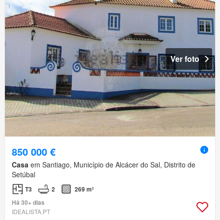
Ver foto
850 000 €
Casa
em Santiago, Município de Alcácer do Sal, Distrito de
Setúbal
T3
2
269 m²
Há 30+ dias
IDEALISTA.PT