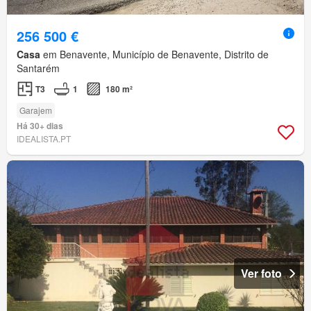
256 500 €
Casa
em Benavente, Município de Benavente, Distrito de
Santarém
T3
1
180 m²
Garajem
Há 30+ dias
IDEALISTA.PT
Ver foto