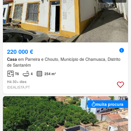
220 000 €
Casa
em Parreira e Chouto, Município de Chamusca, Distrito
de Santarém
T6
4
254 m²
Há 30+ dias
IDEALISTA.PT
muita procura