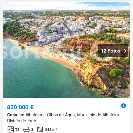
12 Fotos
830 000 €
Casa
em Albufeira e Olhos de Água, Município de Albufeira,
Distrito de Faro
T2
3
248 m²