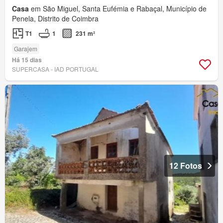
Casa
em São Miguel, Santa Eufémia e Rabaçal, Município de
Penela, Distrito de Coimbra
T1
1
231 m²
Garajem
Há 15 dias
SUPERCASA - IAD PORTUGAL
12 Fotos