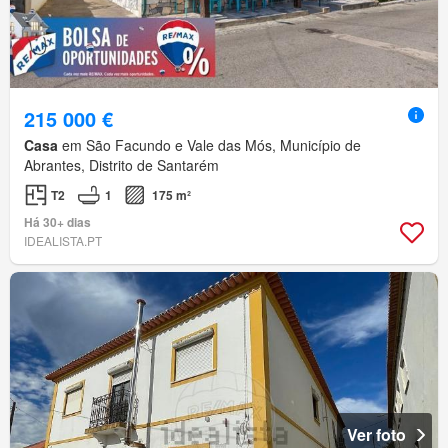
215 000 €
Casa
em São Facundo e Vale das Mós, Município de
Abrantes, Distrito de Santarém
T2
1
175 m²
Há 30+ dias
IDEALISTA.PT
Ver foto