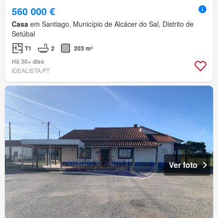
560 000 €
Casa
em Santiago, Município de Alcácer do Sal, Distrito de
Setúbal
T1
2
203 m²
Há 30+ dias
IDEALISTA.PT
Ver foto