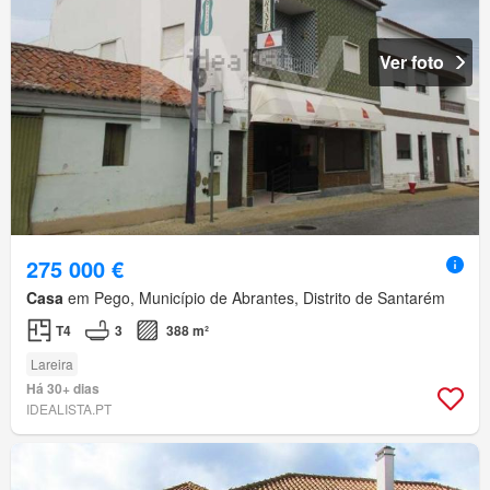
Ver foto
275 000 €
Casa
em Pego, Município de Abrantes, Distrito de Santarém
T4
3
388 m²
Lareira
Há 30+ dias
IDEALISTA.PT