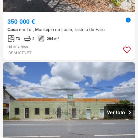
350 000 €
Casa
em Tôr, Município de Loulé, Distrito de Faro
T3
2
294 m²
Há 30+ dias
IDEALISTA.PT
Ver foto