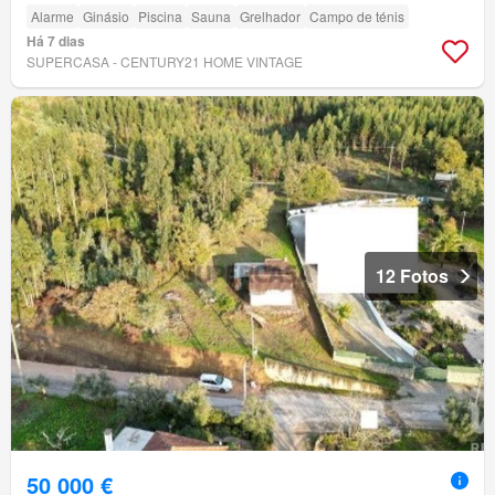
Alarme
Ginásio
Piscina
Sauna
Grelhador
Campo de ténis
Há 7 dias
SUPERCASA - CENTURY21 HOME VINTAGE
12 Fotos
50 000 €