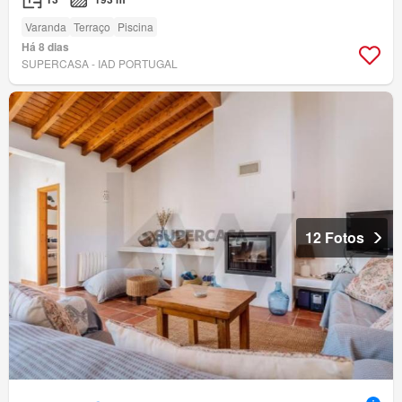
Varanda
Terraço
Piscina
Há 8 dias
SUPERCASA - IAD PORTUGAL
12 Fotos