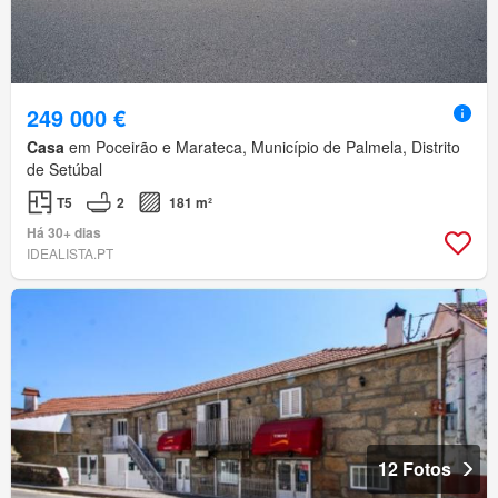
249 000 €
Casa
em Poceirão e Marateca, Município de Palmela, Distrito
de Setúbal
T5
2
181 m²
Há 30+ dias
IDEALISTA.PT
12 Fotos