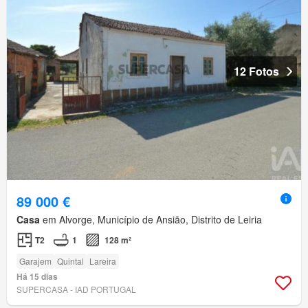
12 Fotos
89 000 €
Casa
em Alvorge, Município de Ansião, Distrito de Leiria
T2
1
128 m²
Garajem
Quintal
Lareira
Há 15 dias
SUPERCASA - IAD PORTUGAL