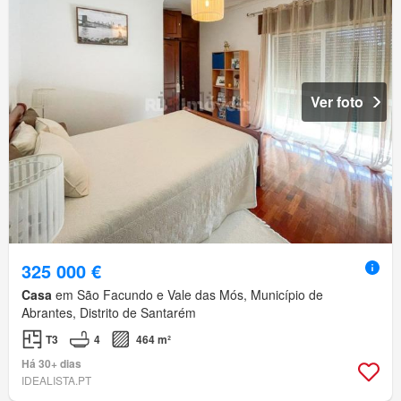
Ver foto
325 000 €
Casa
em São Facundo e Vale das Mós, Município de
Abrantes, Distrito de Santarém
T3
4
464 m²
Há 30+ dias
IDEALISTA.PT