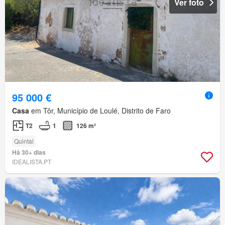
Ver foto
95 000 €
Casa
em Tôr, Município de Loulé, Distrito de Faro
T2
1
126 m²
Quintal
Há 30+ dias
IDEALISTA.PT