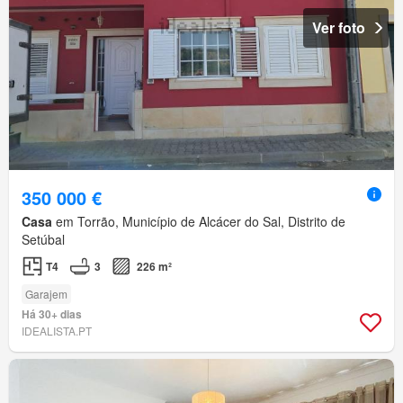
Ver foto
350 000 €
Casa
em Torrão, Município de Alcácer do Sal, Distrito de
Setúbal
T4
3
226 m²
Garajem
Há 30+ dias
IDEALISTA.PT