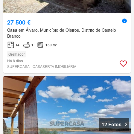
27 500 €
Casa
em Álvaro, Município de Oleiros, Distrito de Castelo
Branco
T4
1
150 m²
Grelhador
Há 8 dias
SUPERCASA - CASASERTA IMOBILIÁRIA
12 Fotos