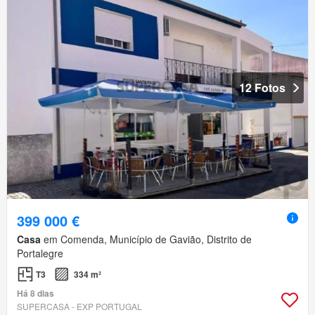
12 Fotos
399 000 €
Casa
em Comenda, Município de Gavião, Distrito de
Portalegre
T3
334 m²
Há 8 dias
SUPERCASA - EXP PORTUGAL