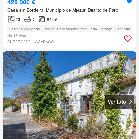
420 000 €
Casa
em Bordeira, Município de Aljezur, Distrito de Faro
T2
2
94 m²
Cozinha equipada
Lareira
Parcialmente mobiliado
Terraço
Banheira
Há 15 dias
SUPERCASA - KW ÁBACO
Ver foto