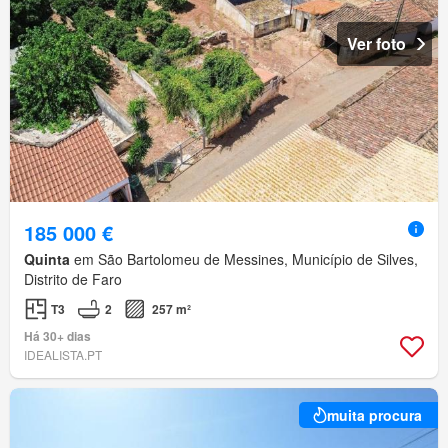
Ver foto
185 000 €
Quinta
em São Bartolomeu de Messines, Município de Silves,
Distrito de Faro
T3
2
257 m²
Há 30+ dias
IDEALISTA.PT
muita procura