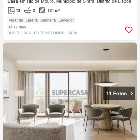
Casa
em Rio de Mouro, Município de Sintra, Distrito de Lisboa
T3
2
131 m²
Varanda
Lareira
Banheira
Elevador
Há 17 dias
SUPERCASA - PREDIMED IMOBILÍARIA
11 Fotos