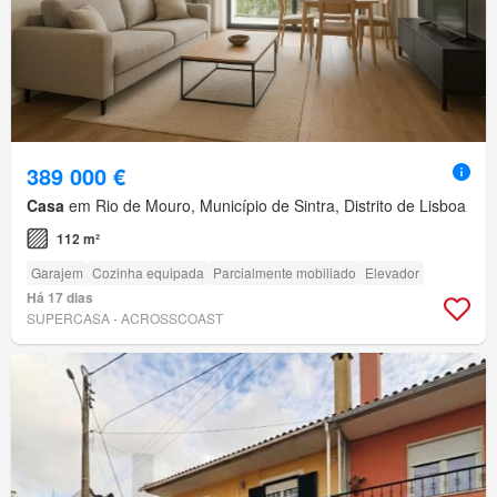
389 000 €
Casa
em Rio de Mouro, Município de Sintra, Distrito de Lisboa
112 m²
Garajem
Cozinha equipada
Parcialmente mobiliado
Elevador
Há 17 dias
SUPERCASA - ACROSSCOAST