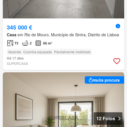
345 000 €
Casa
em Rio de Mouro, Município de Sintra, Distrito de Lisboa
T3
2
86 m²
Varanda
Cozinha equipada
Parcialmente mobiliado
Há 17 dias
SUPERCASA
muita procura
12 Fotos