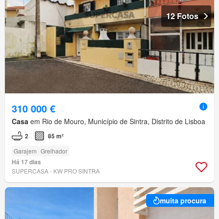
12 Fotos
310 000 €
Casa
em Rio de Mouro, Município de Sintra, Distrito de Lisboa
2
85 m²
Garajem
Grelhador
Há 17 dias
SUPERCASA - KW PRO SINTRA
muita procura