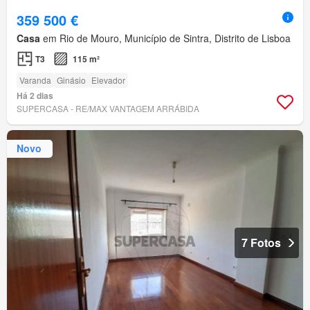
359 500 €
Casa
em Rio de Mouro, Município de Sintra, Distrito de Lisboa
T3
115 m²
Varanda
Ginásio
Elevador
Há 2 dias
SUPERCASA - RE/MAX VANTAGEM ARRÁBIDA
Novo
7 Fotos