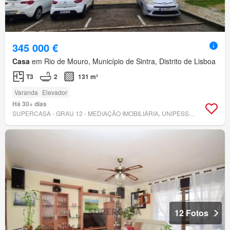
345 000 €
Casa
em Rio de Mouro, Município de Sintra, Distrito de Lisboa
T3
2
131 m²
Varanda
Elevador
Há 30+ dias
SUPERCASA - GRAU 12 - MEDIAÇÃO IMOBILIÁRIA, UNIPESSOAL LDA
12 Fotos