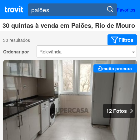
Favoritos
30 quintas à venda em Paiões, Rio de Mouro
Filtros
30 resultados
Ordenar por
muita procura
12 Fotos