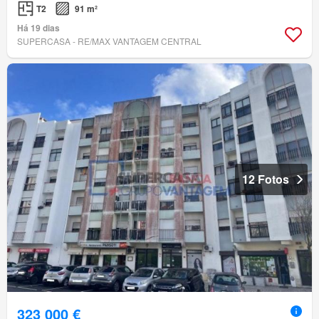
T2
91 m²
Há 19 dias
SUPERCASA - RE/MAX VANTAGEM CENTRAL
12 Fotos
323 000 €