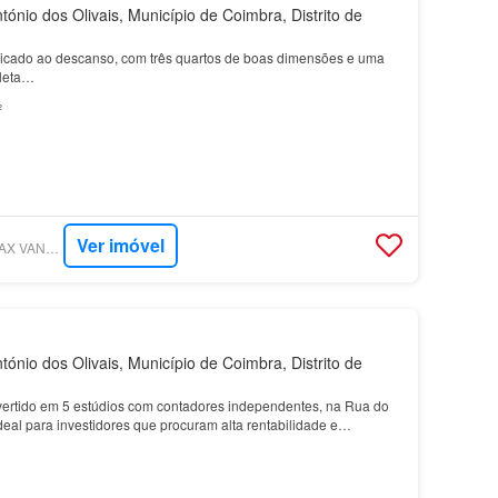
ónio dos Olivais, Município de Coimbra, Distrito de
dicado ao descanso, com três quartos de boas dimensões e uma
leta…
²
Ver imóvel
SUPERCASA - RE/MAX VANTAGEM ACADÉMICA
ónio dos Olivais, Município de Coimbra, Distrito de
ertido em 5 estúdios com contadores independentes, na Rua do
deal para investidores que procuram alta rentabilidade e
el localiza-se numa zona de elevada procura, p…