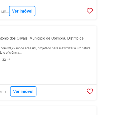
Ver imóvel
SUPERCASA - PREDIMED IMOBILÍARIA
ónio dos Olivais, Município de Coimbra, Distrito de
om 33,29 m² de área útil, projetado para maximizar a luz natural
to e eficiência…
33 m²
Ver imóvel
SUPERCASA - TARTARUGA IMOBILIÁRIA