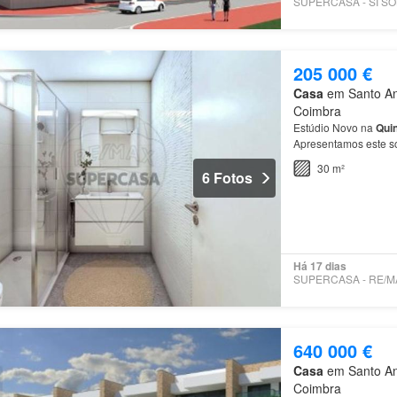
205 000 €
Casa
em Santo Ant
Coimbra
Estúdio Novo na
Qui
Apresentamos este sof
edifício de arquitet
30 m²
6 Fotos
Há 17 dias
640 000 €
Casa
em Santo Ant
Coimbra