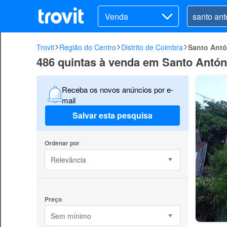
Venda
Trovit
Região do Centro
Distrito de Coimbra
Santo Antó
486 quintas à venda em Santo Antón
Receba os novos anúncios por e-
mail
Salvar esta pesquisa
Ordenar por
Relevância
Preço
Sem mínimo