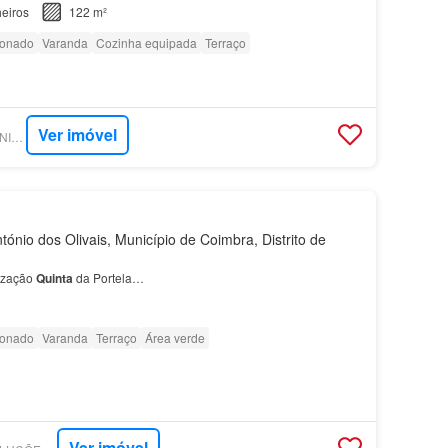
eiros
122 m²
ionado
Varanda
Cozinha equipada
Terraço
Ver imóvel
SUPERCASA - KW UNION COIMBRA
ónio dos Olivais, Município de Coimbra, Distrito de
ização
Quinta
da Portela…
ionado
Varanda
Terraço
Área verde
Ver imóvel