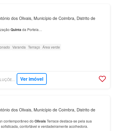
ónio dos Olivais, Município de Coimbra, Distrito de
ização
Quinta
da Portela…
ionado
Varanda
Terraço
Área verde
Ver imóvel
SUPERCASA - SI SOLUÇÕES IDEAIS - PORTELA
ónio dos Olivais, Município de Coimbra, Distrito de
ign contemporâneo do
Olivais
Terrace destaca-se pela sua
sofisticada, confortável e verdadeiramente acolhedora.