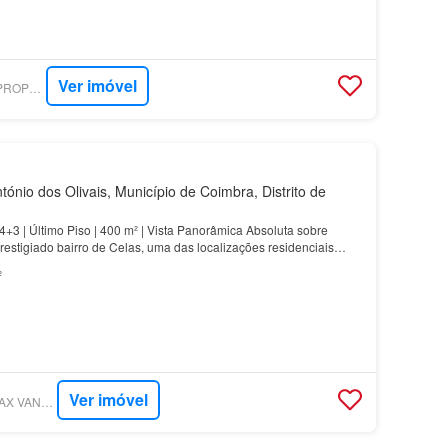
Ver imóvel
SUPERCASA - LUX PROPERTIES COIMBRA
ónio dos Olivais, Município de Coimbra, Distrito de
+3 | Último Piso | 400 m² | Vista Panorâmica Absoluta sobre
estigiado bairro de Celas, uma das localizações residenciais
lorizadas de Coimbra, ergue-se esta extraor…
²
Ver imóvel
SUPERCASA - RE/MAX VANTAGEM ACADÉMICA