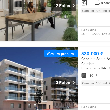
T3
3
banh
12 Fotos
Garajem
Ar Condic
Há 17 dias
530 000 €
muita procura
Casa
em Santo Ant
Coimbra
Localizado na Urban
110 m²
12 Fotos
Garajem
Ar Condic
Há 17 dias