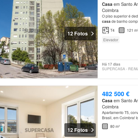
Casa
em Santo Ant
Coimbra
O piso superior é de
casa
de banho comp
T4
121 m
12 Fotos
Elevador
Há 17 dias
482 500 €
Casa
em Santo Ant
Coimbra
Apartamento T5, conv
Brasil, em Coimbra! I
segurança, este imóv
80 m²
12 Fotos