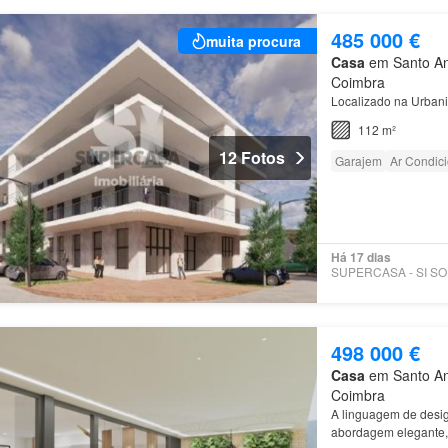
485 000 €
muita procura
Casa
em Santo Ant
Coimbra
Localizado na Urban
112 m²
12 Fotos
Garajem
Ar Condic
Há 17 dias
498 000 €
Casa
em Santo Ant
Coimbra
A linguagem de des
abordagem elegante, 