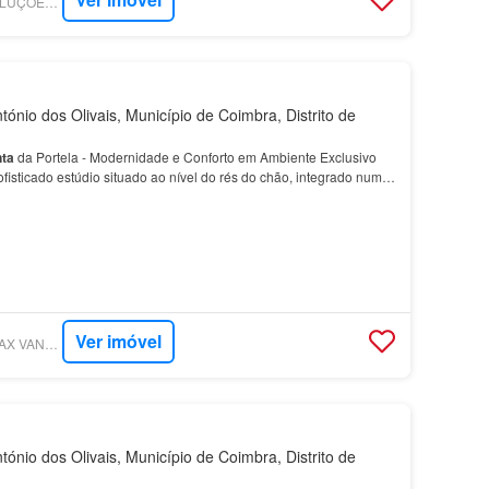
SUPERCASA - SI SOLUÇÕES IDEAIS - PORTELA
ónio dos Olivais, Município de Coimbra, Distrito de
nta
da Portela - Modernidade e Conforto em Ambiente Exclusivo
isticado estúdio situado ao nível do rés do chão, integrado num
ura contemporânea em fase final de cons…
Ver imóvel
SUPERCASA - RE/MAX VANTAGEM ACADÉMICA
ónio dos Olivais, Município de Coimbra, Distrito de