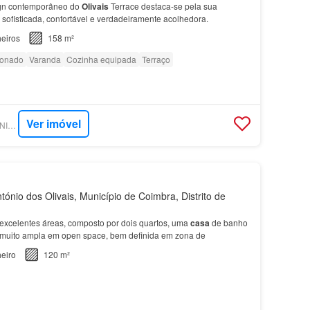
ign contemporâneo do
Olivais
Terrace destaca-se pela sua
sofisticada, confortável e verdadeiramente acolhedora.
eiros
158 m²
ionado
Varanda
Cozinha equipada
Terraço
Ver imóvel
SUPERCASA - KW UNION COIMBRA
ónio dos Olivais, Município de Coimbra, Distrito de
xcelentes áreas, composto por dois quartos, uma
casa
de banho
 muito ampla em open space, bem definida em zona de
eiro
120 m²