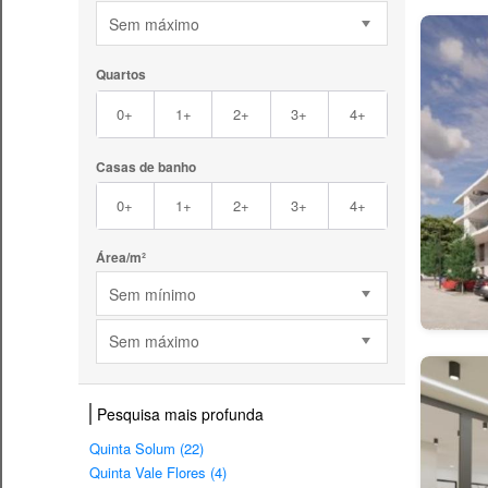
Sem máximo
Quartos
0+
1+
2+
3+
4+
Casas de banho
0+
1+
2+
3+
4+
Área/m²
Sem mínimo
Sem máximo
Pesquisa mais profunda
Quinta Solum (22)
Quinta Vale Flores (4)