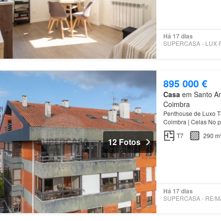
Há 17 dias
895 000 €
Casa
em Santo Ant
Coimbra
Penthouse de Luxo T4
Coimbra | Celas No pr
mais exclusivas e va
T7
290 m
12 Fotos
Há 17 dias