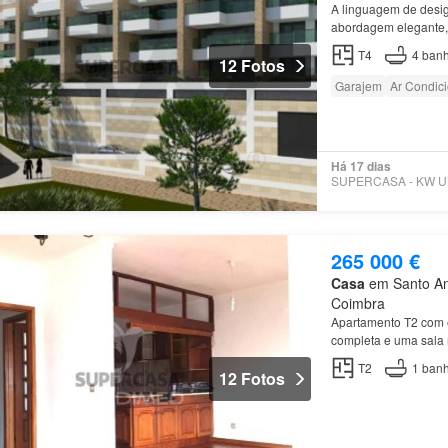
A linguagem de des
abordagem elegante, 
T4
4
banh
12 Fotos
Garajem
Ar Condic
Há 17 dias
265 000 €
Casa
em Santo Ant
Coimbra
Apartamento T2 com e
completa e uma sala
T2
1
banh
12 Fotos