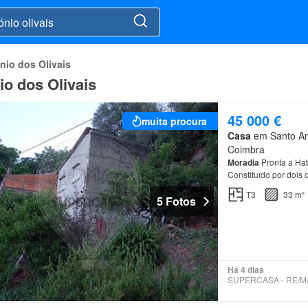
nio dos Olivais
io dos Olivais
45 000 €
muita procura
Casa
em Santo Ant
Coimbra
Moradia
Pronta a Hab
Constituído por dois 
House
in Alto de Sã
T3
33 m²
5 Fotos
Há 4 dias