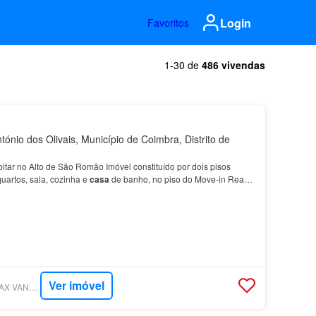
Login
Favoritos
1-30 de
486 vivendas
ónio dos Olivais, Município de Coimbra, Distrito de
itar no Alto de São Romão Imóvel constituído por dois pisos
quartos, sala, cozinha e
casa
de banho, no piso do Move-in Ready
o Romão Two-story
property
Features two…
Ver imóvel
SUPERCASA - RE/MAX VANTAGEM ACADÉMICA