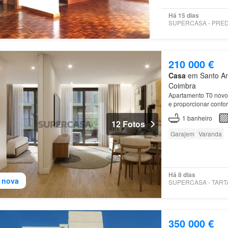
Há 15 dias
210 000 €
Casa
em Santo Ant
Coimbra
Apartamento T0 novo c
e proporcionar confor
1
banheiro
12 Fotos
Garajem
Varanda
Há 8 dias
 nova
350 000 €