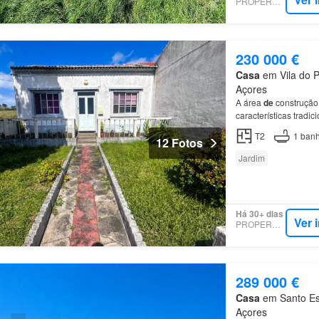
PROPERSTAR
230 000 €
Casa
em Vila do P
Açores
A área
de
construção 
características tradi
T2
1
banh
12 Fotos
Jardim
Há 30+ dias
Ver 
PROPERSTAR
289 000 €
Casa
em Santo Esp
Açores