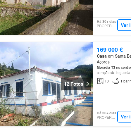
Há 30+ dias
Ver 
PROPERSTAR
169 000 €
Casa
em Santa Bár
Açores
Moradia
T3
no centr
coração
da
freguesi
mais azul
de
Vila
do
T3
1
banh
12 Fotos
Há 30+ dias
Ver 
PROPERSTAR