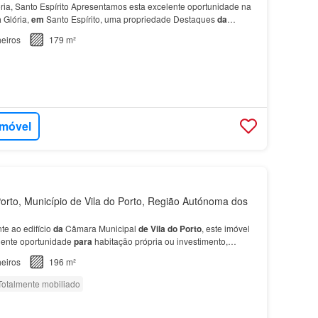
ória, Santo Espírito Apresentamos esta excelente oportunidade na
a
Glória,
em
Santo Espírito, uma propriedade Destaques
da
a
T2
+ anexo T1 independente; Área total d…
eiros
179 m²
imóvel
orto, Município de Vila do Porto, Região Autónoma dos
te ao edifício
da
Câmara Municipal
de
Vila
do
Porto
, este imóvel
lente oportunidade
para
habitação própria ou investimento,
 distintas: dois espaços comerciais reg…
eiros
196 m²
Totalmente mobiliado