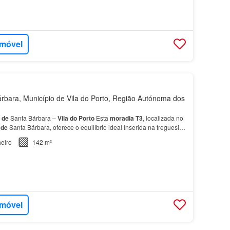
imóvel
bara, Município de Vila do Porto, Região Autónoma dos
o
de
Santa Bárbara –
Vila
do
Porto
Esta
moradia
T3
, localizada no
a
de
Santa Bárbara, oferece o equilíbrio ideal Inserida na freguesia
Porto
, beneficia de uma envolvê…
eiro
142 m²
imóvel