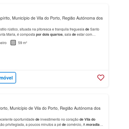
írito, Município de Vila do Porto, Região Autónoma dos
stilo rústico, situada na pitoresca e tranquila freguesia
de
Santo
nta Maria, é composta
por
dois quartos
, sala
de
estar com
funcional e
casa
de
banho, complement…
eiro
59 m²
imóvel
orto, Município de Vila do Porto, Região Autónoma dos
xcelente oportunidade
de
investimento no coração
de
Vila
do
ção privilegiada, a poucos minutos a pé
de
comércio, A
moradia