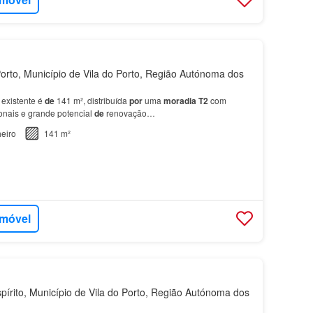
orto, Município de Vila do Porto, Região Autónoma dos
existente é
de
141 m², distribuída
por
uma
moradia
T2
com
cionais e grande potencial
de
renovação…
eiro
141 m²
imóvel
írito, Município de Vila do Porto, Região Autónoma dos