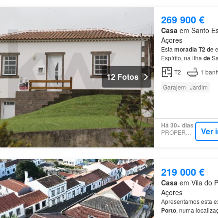
269 900 €
Casa
em Santo Esp
Açores
Esta
moradia
T2
de
e
Espírito, na ilha
de
Sa
salamandra, cozinha 
T2
1
banh
12 Fotos
Garajem
Jardim
Há 30+ dias
Ver 
PROPERSTAR
219 000 €
Casa
em Vila do P
Açores
Apresentamos esta e
Porto
, numa localiza