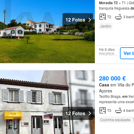
Moradia
T2
+ T1 | Gl
tranquila freguesia
d
propriedade:
Moradi
T2
3
banh
12 Fotos
Jardim
Há 8 dias
Ver 
PROPERSTAR
280 000 €
Casa
em Vila do P
Açores
Teófilo Braga,
em
fren
representa uma exce
reunindo três frações
T3
4
banh
12 Fotos
Cozinha equipada