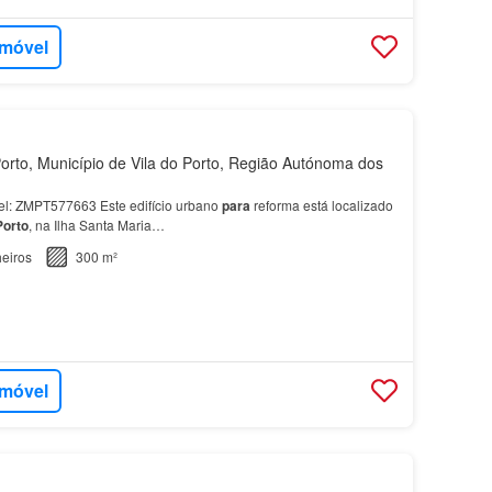
imóvel
orto, Município de Vila do Porto, Região Autónoma dos
l: ZMPT577663 Este edifício urbano
para
reforma está localizado
Porto
, na Ilha Santa Maria…
eiros
300 m²
imóvel