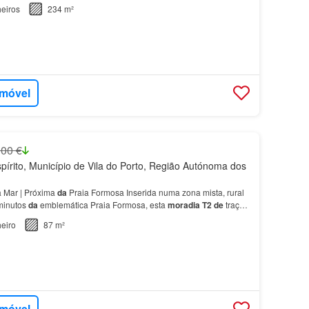
guração muito versátil, permitindo a cria…
eiros
234 m²
imóvel
000 €
írito, Município de Vila do Porto, Região Autónoma dos
 Mar | Próxima
da
Praia Formosa Inserida numa zona mista, rural
 minutos
da
emblemática Praia Formosa, esta
moradia
T2
de
traça
 com inscrição matricial
de
1954, re…
eiro
87 m²
imóvel