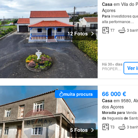
Casa
em Vila do P
Açores
Para
investidores q
alta performance…
T7
3
banh
12 Fotos
Há 30+ dias
Ver 
PROPERSTAR
66 000 €
muita procura
Casa
em 9580, Alm
dos Açores
Moradia
para
Venda 
da
freguesia
de
Santo
dar nova vida ao imó
T3
3
banh
5 Fotos