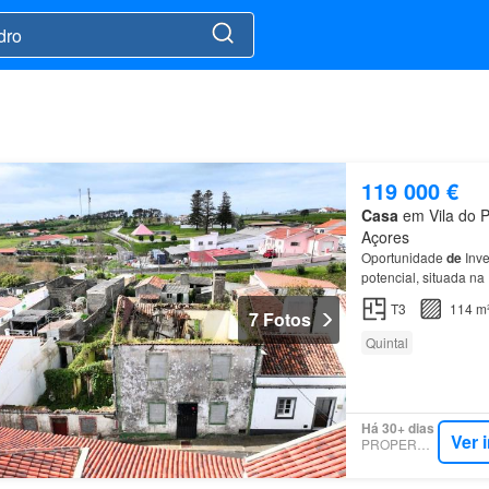
119 000 €
Casa
em Vila do P
Açores
Oportunidade
de
Inve
potencial, situada n
Preço
de
venda: 119.
T3
114 m
7 Fotos
Quintal
Há 30+ dias
Ver 
PROPERSTAR