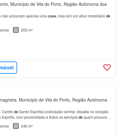
orto, Município de Vila do Porto, Região Autónoma dos
ue não procuram apenas uma
casa
, mas sim um ativo imobiliário
de
eiros
205 m²
imóvel
agreira, Município de Vila do Porto, Região Autónoma
- Centro
de
Santo EspíritoLocalização central: situada no coração
 Espírito, com proximidade a todos os serviços
de
quem procura
vel.Oportunidade única
para
quem des…
eiros
240 m²