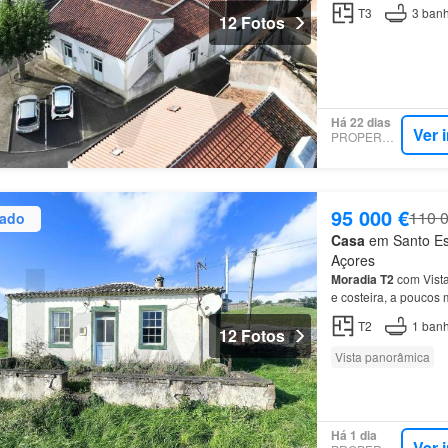
beneficia
de
uma confi
T3
3
banh
12 Fotos
Há 22 dias
Ver 
PROPERSTAR
95 000 €
110 
zado
Casa
em Santo Esp
Açores
Moradia
T2
com Vista
e costeira, a poucos
tradicional mariense,
T2
1
banh
12 Fotos
Vista panorâmica
Há 1 dia
Ver 