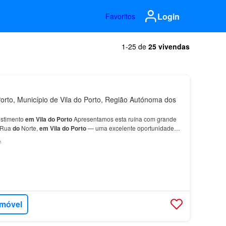
Login
Favoritos
1-25 de
25 vivendas
orto, Município de Vila do Porto, Região Autónoma dos
stimento
em
Vila
do
Porto
Apresentamos esta ruína com grande
a Rua
do
Norte,
em
Vila
do
Porto
— uma excelente oportunidade
000,00 € Uma excelente oportunidade
para
q…
²
imóvel