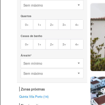
Sem máximo
Quartos
0+
1+
2+
3+
4+
Casas de banho
0+
1+
2+
3+
4+
Área/m²
Sem mínimo
Sem máximo
Zonas próximas
Quinta Vila Porto (14)