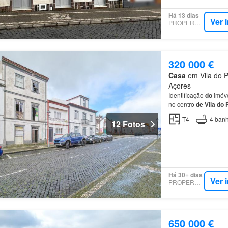
Há 13 dias
Ver 
PROPERSTAR
320 000 €
Casa
em Vila do P
Açores
Identificação
do
imóve
no centro
de
Vila
do
T4
4
banh
12 Fotos
Há 30+ dias
Ver 
PROPERSTAR
650 000 €