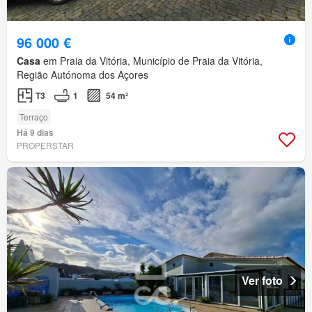
96 000 €
Casa
em Praia da Vitória, Município de Praia da Vitória,
Região Autónoma dos Açores
T3
1
54 m²
Terraço
Há 9 dias
PROPERSTAR
Ver foto