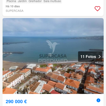
Piscina
Jardim
Grelhador
Sala multiuso
Há 10 dias
SUPERCASA
11 Fotos
290 000 €