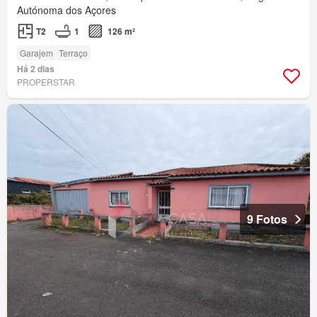
Autónoma dos Açores
T2
1
126 m²
Garajem
Terraço
Há 2 dias
PROPERSTAR
9 Fotos