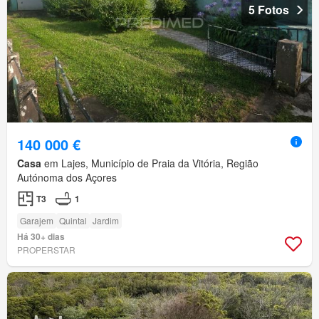
5 Fotos
140 000 €
Casa
em Lajes, Município de Praia da Vitória, Região
Autónoma dos Açores
T3
1
Garajem
Quintal
Jardim
Há 30+ dias
PROPERSTAR