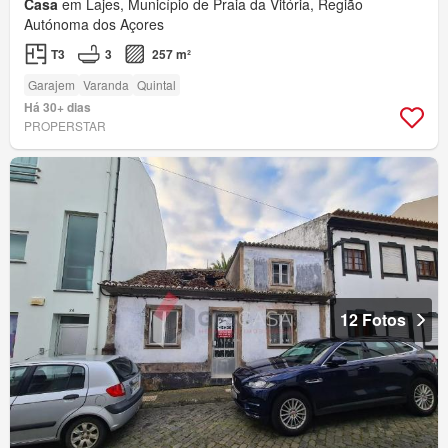
Casa
em Lajes, Município de Praia da Vitória, Região
Autónoma dos Açores
T3
3
257 m²
Garajem
Varanda
Quintal
Há 30+ dias
PROPERSTAR
12 Fotos