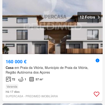
12 Fotos
160 000 €
Casa
em Praia da Vitória, Município de Praia da Vitória,
Região Autónoma dos Açores
T2
1
57 m²
Varanda
Há 17 dias
SUPERCASA - PREDIMED IMOBILÍARIA