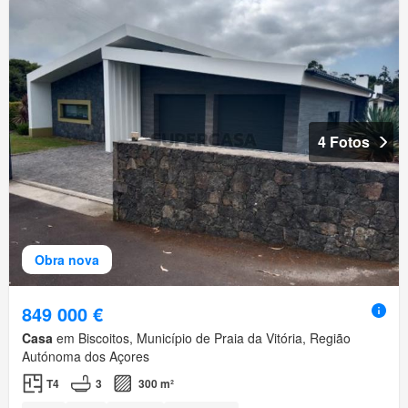
4 Fotos
Obra nova
849 000 €
Casa
em Biscoitos, Município de Praia da Vitória, Região
Autónoma dos Açores
T4
3
300 m²