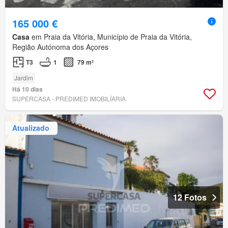
165 000 €
Casa
em Praia da Vitória, Município de Praia da Vitória,
Região Autónoma dos Açores
T3
1
79 m²
Jardim
Há 10 dias
SUPERCASA - PREDIMED IMOBILÍARIA
Atualizado
12 Fotos