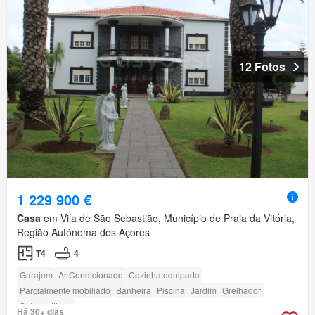
12 Fotos
1 229 900 €
Casa
em Vila de São Sebastião, Município de Praia da Vitória,
Região Autónoma dos Açores
T4
4
Garajem
Ar Condicionado
Cozinha equipada
Parcialmente mobiliado
Banheira
Piscina
Jardim
Grelhador
Sala multiuso
Há 30+ dias