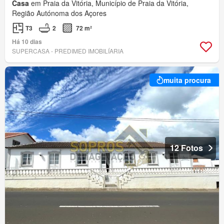
Casa
em Praia da Vitória, Município de Praia da Vitória,
Região Autónoma dos Açores
T3
2
72 m²
Há 10 dias
SUPERCASA - PREDIMED IMOBILÍARIA
muita procura
12 Fotos