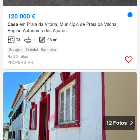
120 000 €
Casa
em Praia da Vitória, Município de Praia da Vitória,
Região Autónoma dos Açores
T3
1
98 m²
Garajem
Quintal
Banheira
Há 30+ dias
PROPERSTAR
12 Fotos