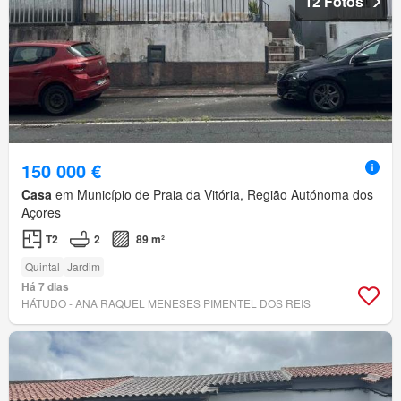
12 Fotos
150 000 €
Casa
em Município de Praia da Vitória, Região Autónoma dos
Açores
T2
2
89 m²
Quintal
Jardim
Há 7 dias
HÁTUDO - ANA RAQUEL MENESES PIMENTEL DOS REIS