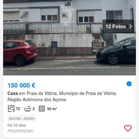
12 Fotos
150 000 €
Casa
em Praia da Vitória, Município de Praia da Vitória,
Região Autónoma dos Açores
T2
2
90 m²
Quintal
Jardim
Há 20 dias
PROPERSTAR