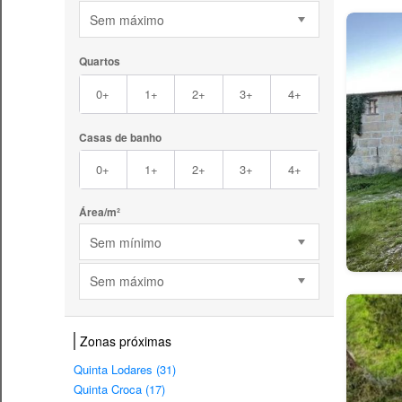
Sem máximo
Quartos
0+
1+
2+
3+
4+
Casas de banho
0+
1+
2+
3+
4+
Área/m²
Sem mínimo
Sem máximo
Zonas próximas
Quinta Lodares (31)
Quinta Croca (17)