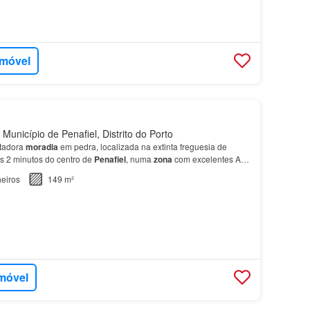
imóvel
Município de Penafiel, Distrito do Porto
tadora
moradia
em pedra, localizada na extinta freguesia de
s 2 minutos do centro de
Penafiel
, numa
zona
com excelentes A
por: - 3 quartos; - 3
casas
de banho; - Coz…
eiros
149 m²
imóvel