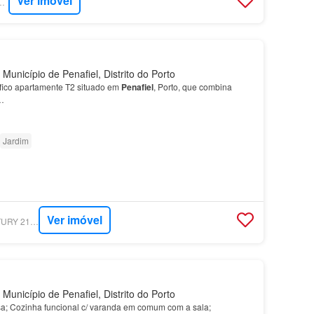
Ver imóvel
 SOFIA TEIXEIRA
Município de Penafiel, Distrito do Porto
fico apartamente T2 situado em
Penafiel
, Porto, que combina
…
Jardim
Ver imóvel
SUPERCASA - CENTURY 21 - REALTY ART FOZ
Município de Penafiel, Distrito do Porto
a; Cozinha funcional c/ varanda em comum com a sala;