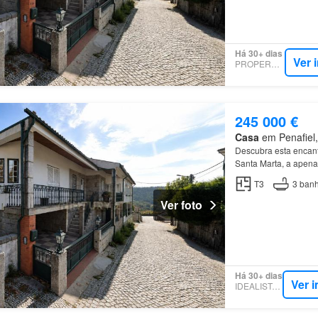
Há 30+ dias
Ver 
PROPERSTAR
245 000 €
Casa
em Penafiel, 
Descubra esta encan
Santa Marta, a apena
habitação é composta 
T3
3
banh
Ver foto
Há 30+ dias
Ver 
IDEALISTA.PT