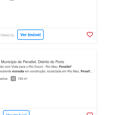
Ver imóvel
SUPERCASA - AGOSTINHO SILVA GRUPO - REMAX UNITED
Município de Penafiel, Distrito do Porto
o com Vista para o Rio Douro - Rio Mau,
Penafiel
*
xcelente
moradia
em construção, localizada em Rio Mau,
Penafiel
a-se por uma sala ampla, com abundante luz natural,…
eiros
150 m²