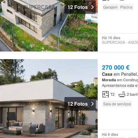
12 Fotos
Garajem
Piscina
Há 16 dias
270 000 €
Casa
em Penafiel, 
Moradia
em Construçã
Apresentamos esta e
A
zona
social destac
T2
2
banh
12 Fotos
Sala de serviços
Há 8 dias