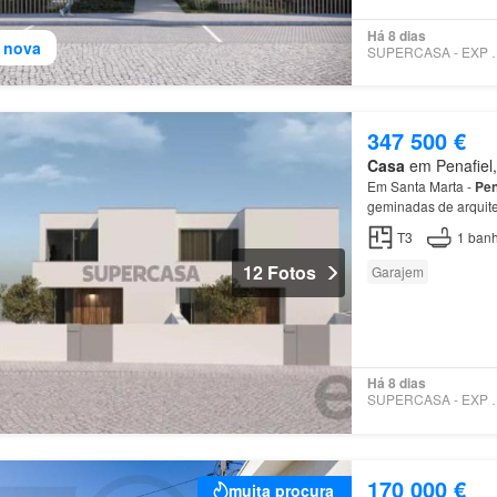
Há 8 dias
 nova
SUPERCASA 
347 500 €
Casa
em Penafiel, 
Em Santa Marta -
Pen
geminadas de arquitet
Zona
Social Aqui viv
T3
1
banh
12 Fotos
Garajem
Há 8 dias
SUPERCASA 
170 000 €
muita procura