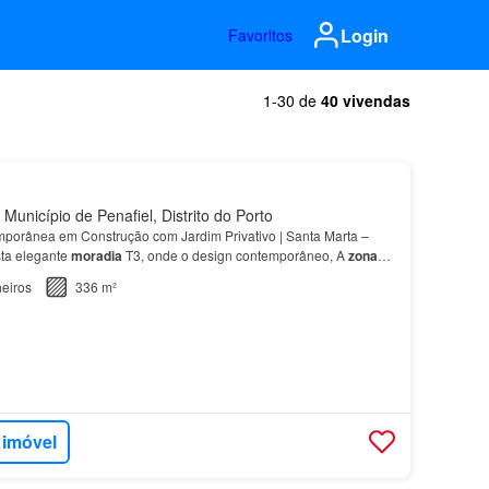
Login
Favoritos
1-30 de
40 vivendas
Município de Penafiel, Distrito do Porto
porânea em Construção com Jardim Privativo | Santa Marta –
ta elegante
moradia
T3, onde o design contemporâneo, A
zona
 integra harmoniosamente a sala de estar, sala…
eiros
336 m²
 imóvel