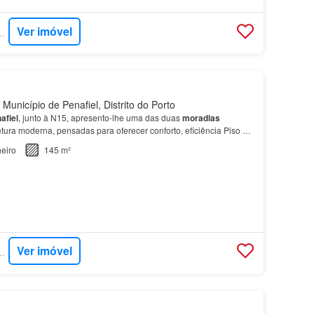
Ver imóvel
- EXP PORTUGAL
Município de Penafiel, Distrito do Porto
afiel
, junto à N15, apresento-lhe uma das duas
moradias
ura moderna, pensadas para oferecer conforto, eficiência Piso 0 |
e-se o presente…
eiro
145 m²
Ver imóvel
- EXP PORTUGAL