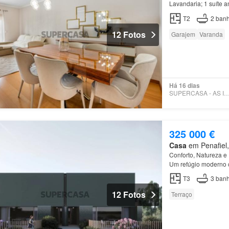
Lavandaria; 1 suíte 
Localizado numa
zon
T2
2
banh
12 Fotos
Garajem
Varanda
Há 16 dias
SUPERCASA - AS IMOBILI
325 000 €
Casa
em Penafiel, 
Conforto, Natureza 
Um refúgio moderno c
da cidade, nasce o
C
T3
3
banh
12 Fotos
Terraço