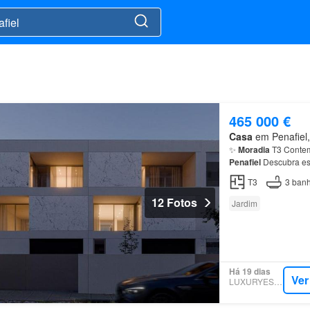
465 000 €
Casa
em Penafiel, 
✨
Moradia
T3 Contem
Penafiel
Descubra es
social em open space
T3
3
banh
12 Fotos
Jardim
Há 19 dias
Ver
LUXURYESTATE