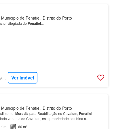
Município de Penafiel, Distrito do Porto
na
privilegiada de
Penafiel
…
Ver imóvel
SUPERCASA - IMOMAX IMOBILIÁRIA
Município de Penafiel, Distrito do Porto
stimento:
Moradia
para Reabilitação no Cavalum,
Penafiel
giada variante do Cavalum, esta propriedade combina a
ada numa
zona
de elevada…
eiro
60 m²