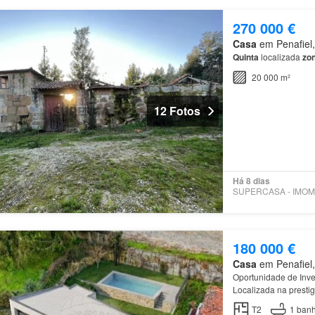
270 000 €
Casa
em Penafiel, 
Quinta
localizada
zo
20 000 m²
12 Fotos
Há 8 dias
180 000 €
Casa
em Penafiel, 
Oportunidade de Inve
Localizada na presti
Conveniência: Situ
T2
1
banh