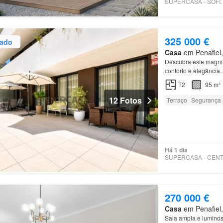
SUPERCASA -
325 000 €
zado
Casa
em Penafiel, 
Descubra este magní
conforto e elegância
T2
95 m²
12 Fotos
Terraço
Segurança
Há 1 dia
270 000 €
Casa
em Penafiel, 
Sala ampla e luminos