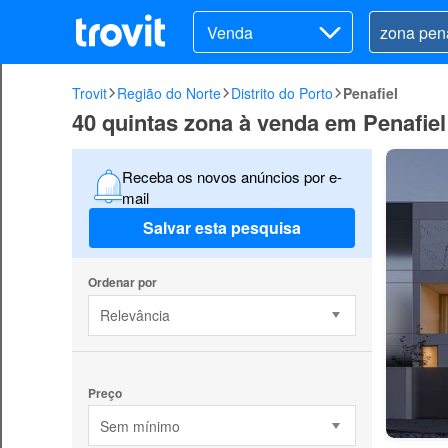
Venda
Trovit
Região do Norte
Distrito do Porto
Penafiel
40 quintas zona à venda em Penafiel
Receba os novos anúncios por e-
mail
Salvar esta pesquisa
Ordenar por
Relevância
Preço
Sem mínimo