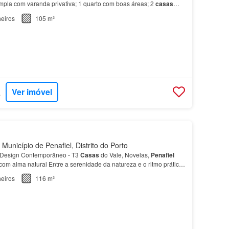
ampla com varanda privativa; 1 quarto com boas áreas; 2
casas
a
central e muito prática, permite acesso rápido a:…
eiros
105 m²
Ver imóvel
ÁRIA
Município de Penafiel, Distrito do Porto
e Design Contemporâneo - T3
Casas
do Vale, Novelas,
Penafiel
om alma natural Entre a serenidade da natureza e o ritmo prático
asas
do Vale um exclusivo condomínio de…
eiros
116 m²