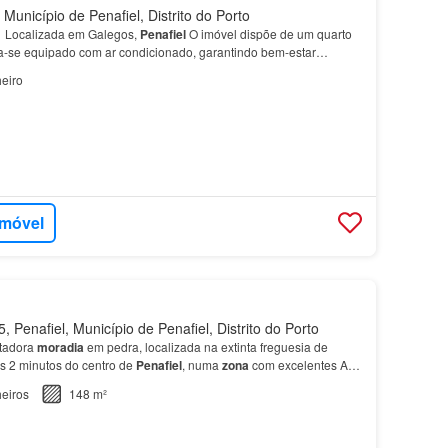
Município de Penafiel, Distrito do Porto
 Localizada em Galegos,
Penafiel
O imóvel dispõe de um quarto
ra-se equipado com ar condicionado, garantindo bem-estar
a
calma e residencial, beneficia da proximidade…
eiro
imóvel
Penafiel, Município de Penafiel, Distrito do Porto
tadora
moradia
em pedra, localizada na extinta freguesia de
s 2 minutos do centro de
Penafiel
, numa
zona
com excelentes A
por: - 3 quartos; - 3
casas
de banho; - Coz…
eiros
148 m²