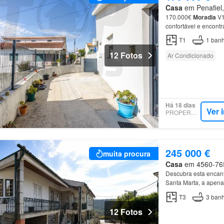
Casa
em Penafiel, 
170.000€
Moradia
V1
confortável e encont
Localizada numa
zon
T1
1
banh
12 Fotos
Ar Condicionado
Há 18 dias
Ver 
PROPERSTAR
245 000 €
muita procura
Casa
em 4560-765, 
Descubra esta encan
Santa Marta, a apena
habitação é composta 
T3
3
banh
12 Fotos