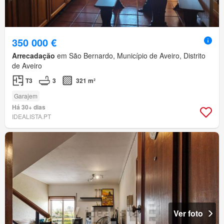
350 000 €
Arrecadação
em São Bernardo, Município de Aveiro, Distrito
de Aveiro
T3
3
321 m²
Garajem
Há 30+ dias
IDEALISTA.PT
Ver foto