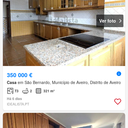
Ver foto
350 000 €
Casa
em São Bernardo, Município de Aveiro, Distrito de Aveiro
T3
2
321 m²
Há 6 dias
IDEALISTA.PT