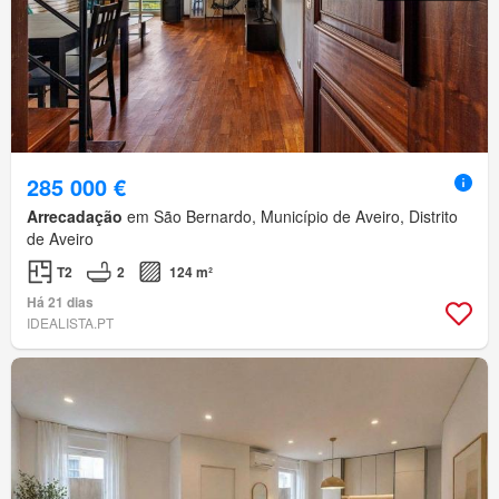
285 000 €
Arrecadação
em São Bernardo, Município de Aveiro, Distrito
de Aveiro
T2
2
124 m²
Há 21 dias
IDEALISTA.PT