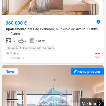
360 000 €
Apartamento
em São Bernardo, Município de Aveiro, Distrito
de Aveiro
T2
2
132 m²
Garajem
Ar Condicionado
Varanda
Há 2 dias
IDEALISTA.PT
Novo
muita procura
Ver foto