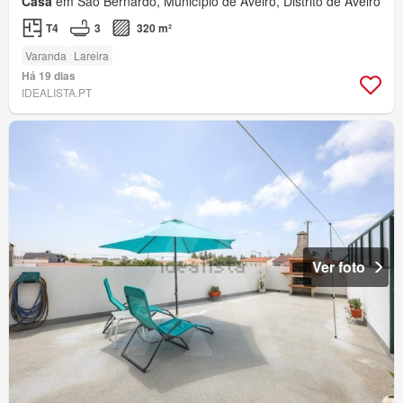
Casa
em São Bernardo, Município de Aveiro, Distrito de Aveiro
T4
3
320 m²
Varanda
Lareira
Há 19 dias
IDEALISTA.PT
Ver foto