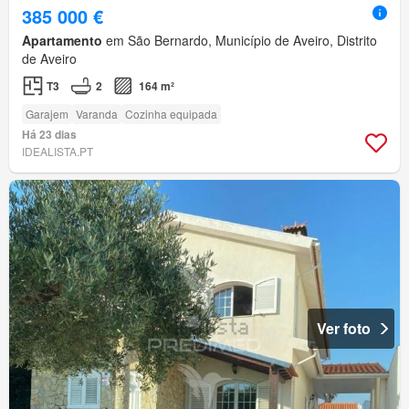
385 000 €
Apartamento
em São Bernardo, Município de Aveiro, Distrito
de Aveiro
T3
2
164 m²
Garajem
Varanda
Cozinha equipada
Há 23 dias
IDEALISTA.PT
Ver foto