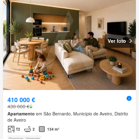
Ver foto
410 000 €
430 000 €
Apartamento
em São Bernardo, Município de Aveiro, Distrito
de Aveiro
T2
2
134 m²
Garajem
Varanda