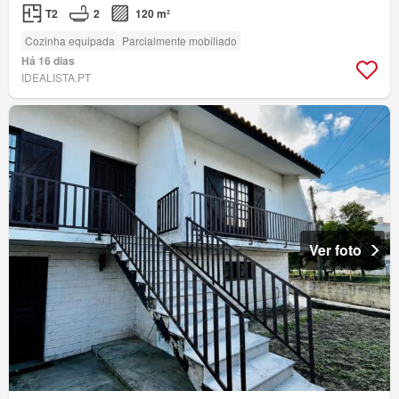
T2
2
120 m²
Cozinha equipada
Parcialmente mobiliado
Há 16 dias
IDEALISTA.PT
Ver foto