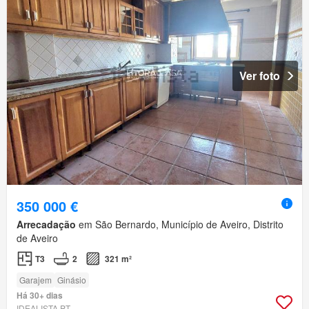
Ver foto
350 000 €
Arrecadação
em São Bernardo, Município de Aveiro, Distrito
de Aveiro
T3
2
321 m²
Garajem
Ginásio
Há 30+ dias
IDEALISTA.PT