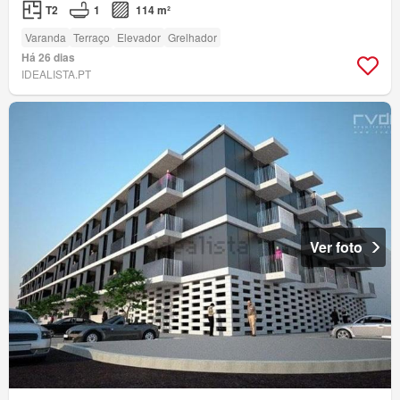
T2
1
114 m²
Varanda
Terraço
Elevador
Grelhador
Há 26 dias
IDEALISTA.PT
Ver foto