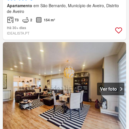
Apartamento
em São Bernardo, Município de Aveiro, Distrito
de Aveiro
T3
2
154 m²
Há 30+ dias
IDEALISTA.PT
Ver foto