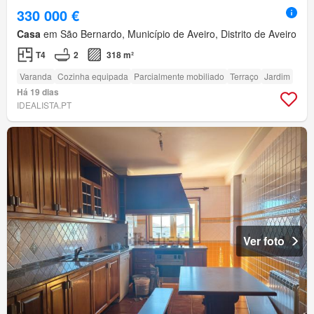
330 000 €
Casa
em São Bernardo, Município de Aveiro, Distrito de Aveiro
T4
2
318 m²
Varanda
Cozinha equipada
Parcialmente mobiliado
Terraço
Jardim
Há 19 dias
IDEALISTA.PT
Ver foto