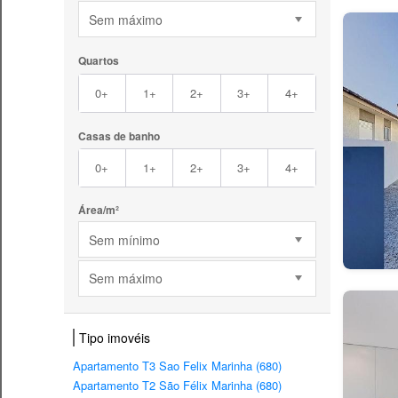
Sem máximo
Quartos
0+
1+
2+
3+
4+
Casas de banho
0+
1+
2+
3+
4+
Área/m²
Sem mínimo
Sem máximo
Tipo imovéis
Apartamento T3 Sao Felix Marinha (680)
Apartamento T2 São Félix Marinha (680)