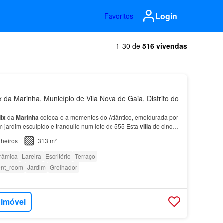
Login
Favoritos
1-30 de
516 vivendas
 da Marinha, Município de Vila Nova de Gaia, Distrito do
lix
da
Marinha
coloca-o a momentos do Atlântico, emoldurada por
m jardim esculpido e tranquilo num lote de 555 Esta
villa
de cinco
uxo intemporal com um hall lumino…
heiros
313 m²
orâmica
Lareira
Escritório
Terraço
ent_room
Jardim
Grelhador
 imóvel