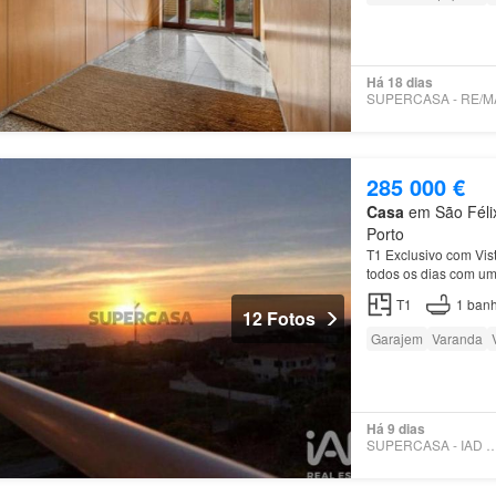
Há 18 dias
285 000 €
Casa
em São Félix
Porto
T1 Exclusivo com Vist
todos os dias com uma
a estação de comboio
T1
1
banh
12 Fotos
Garajem
Varanda
Há 9 dias
SUPERCASA - IAD PO