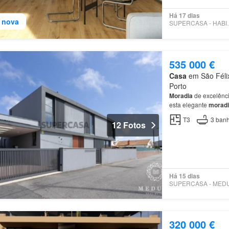
Há 17 dias
 nova
SUPERCAS
535 000 €
Casa
em São Félix
Porto
Moradia
de excelênc
esta elegante
moradi
T3
3
banh
12 Fotos
Há 15 dias
320 000 €