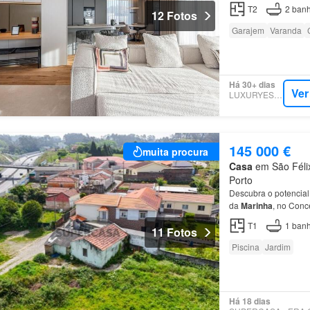
Condomínio fechado c
T2
2
banh
12 Fotos
Garajem
Varanda
Há 30+ dias
Ver
LUXURYESTATE
145 000 €
muita procura
Casa
em São Félix
Porto
Descubra o potencial
da
Marinha
, no Conc
T1
1
banh
11 Fotos
Piscina
Jardim
Há 18 dias