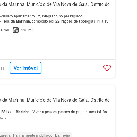
 da Marinha, Município de Vila Nova de Gaia, Distrito do
clusivo apartamento T2, integrado no prestigiado
o
Félix
da
Marinha
, composto por 22 frações de tipologias T1 a T3
eiros
130 m²
Ver imóvel
SUPERCASA - DWELLING PORTUGAL
 da Marinha, Município de Vila Nova de Gaia, Distrito do
o
Félix
da
Marinha
| Viver a poucos passos da praia nunca foi tão
ivo…
Lareira
Parcialmente mobiliado
Banheira