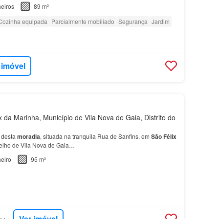
om jardim, perfeito para famílias e crianç…
eiros
89 m²
Cozinha equipada
Parcialmente mobiliado
Segurança
Jardim
 imóvel
 da Marinha, Município de Vila Nova de Gaia, Distrito do
 desta
moradia
, situada na tranquila Rua de Sanfins, em
São
Félix
elho de Vila Nova de Gaia…
eiro
95 m²
Ver imóvel