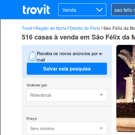
Venda
Trovit
Região do Norte
Distrito do Porto
São Félix da M
516 casas à venda em São Félix da 
Receba os novos anúncios por e-
mail
Salvar esta pesquisa
Ordenar por
Relevância
Preço
Sem mínimo