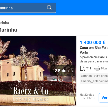
arinha
Marinha
1 400 000 €
Casa
em São Félix
Porto
A pavillon em
São
Fe
vistas para o mar e u
quartos articula o l
T11
6
ban
12 Fotos
Varanda
Vista pan
amenity_entertainm
Há 22 dias
Ver
LUXURYESTATE