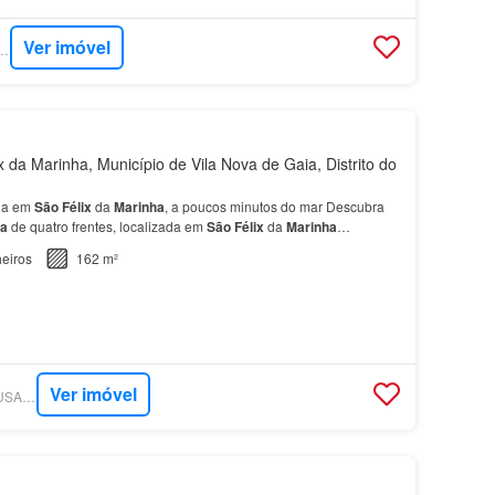
Ver imóvel
A - HABITA PORTO
 da Marinha, Município de Vila Nova de Gaia, Distrito do
ia em
São
Félix
da
Marinha
, a poucos minutos do mar Descubra
a
de quatro frentes, localizada em
São
Félix
da
Marinha
…
eiros
162 m²
Ver imóvel
SUPERCASA - MEDUSA REAL ESTATE