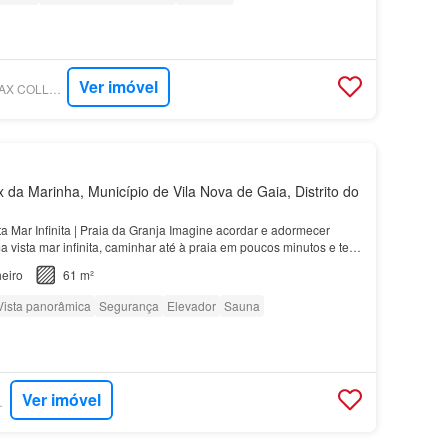
Ver imóvel
SUPERCASA - RE/MAX COLLECTION VANTAGEM OPORTO
 da Marinha, Município de Vila Nova de Gaia, Distrito do
a Mar Infinita | Praia da Granja Imagine acordar e adormecer
 vista mar infinita, caminhar até à praia em poucos minutos e ter
s tão perto quanto precisa…
eiro
61 m²
Vista panorâmica
Segurança
Elevador
Sauna
Ver imóvel
RTUGAL