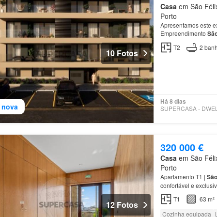
Casa
em São Félix
Porto
Apresentamos este ex
Empreendimento
Sã
T2
2
banh
10 Fotos
Há 8 dias
 nova
320 000 €
Casa
em São Félix
Porto
Apartamento T1 |
Sã
confortável e exclus
T1
63 m²
12 Fotos
Cozinha equipada