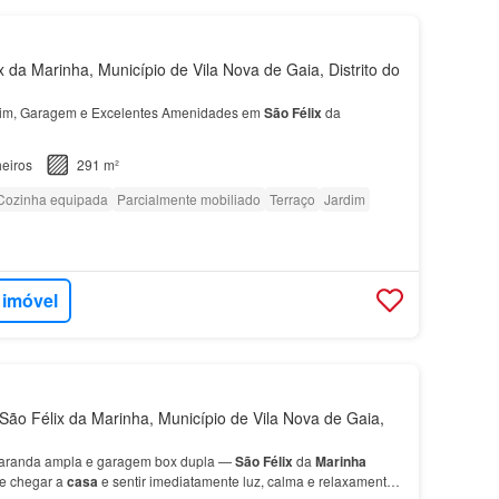
 da Marinha, Município de Vila Nova de Gaia, Distrito do
im, Garagem e Excelentes Amenidades em
São
Félix
da
eiros
291 m²
Cozinha equipada
Parcialmente mobiliado
Terraço
Jardim
 imóvel
ão Félix da Marinha, Município de Vila Nova de Gaia,
 varanda ampla e garagem box dupla —
São
Félix
da
Marinha
ne chegar a
casa
e sentir imediatamente luz, calma e relaxamento