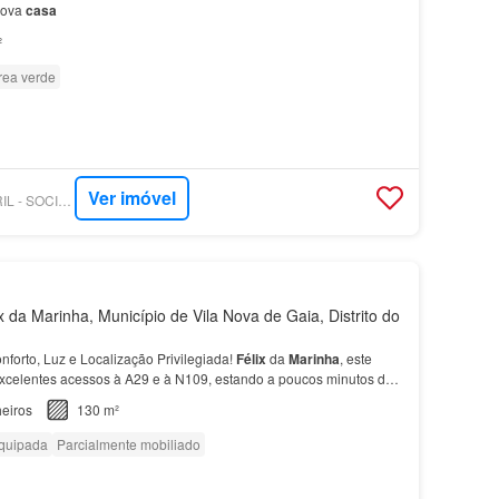
nova
casa
²
rea verde
Ver imóvel
SUPERCASA - EMPRIL - SOCIEDADE DE MEDIAÇÃO IMOBILIÁRIA
 da Marinha, Município de Vila Nova de Gaia, Distrito do
nforto, Luz e Localização Privilegiada!
Félix
da
Marinha
, este
excelentes acessos à A29 e à N109, estando a poucos minutos de
e Gaia e das principais praias…
eiros
130 m²
quipada
Parcialmente mobiliado