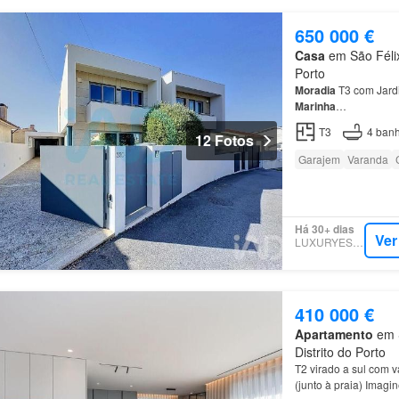
650 000 €
Casa
em São Félix
Porto
Moradia
T3 com Jard
Marinha
…
T3
4
banh
12 Fotos
Garajem
Varanda
Há 30+ dias
Ver
LUXURYESTATE
410 000 €
Apartamento
em S
Distrito do Porto
T2 virado a sul com
(junto à praia) Imagi