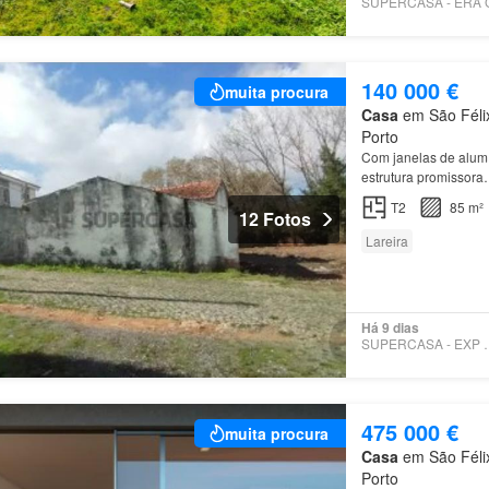
140 000 €
muita procura
Casa
em São Félix
Porto
Com janelas de alumí
estrutura promissor
T2
85 m²
12 Fotos
Lareira
Há 9 dias
SUPERCASA 
475 000 €
muita procura
Casa
em São Félix
Porto