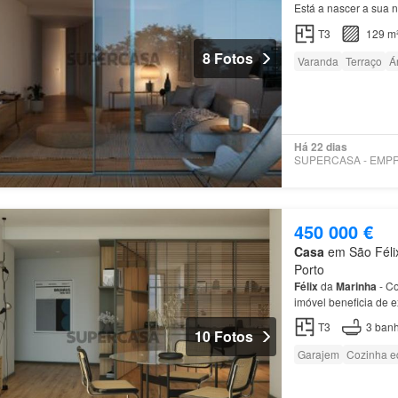
Está a nascer a sua 
T3
129 m
8 Fotos
Varanda
Terraço
Á
Há 22 dias
450 000 €
Casa
em São Félix
Porto
Félix
da
Marinha
- Co
imóvel beneficia de 
Espinho, Vila Nova d
T3
3
banh
10 Fotos
Garajem
Cozinha e