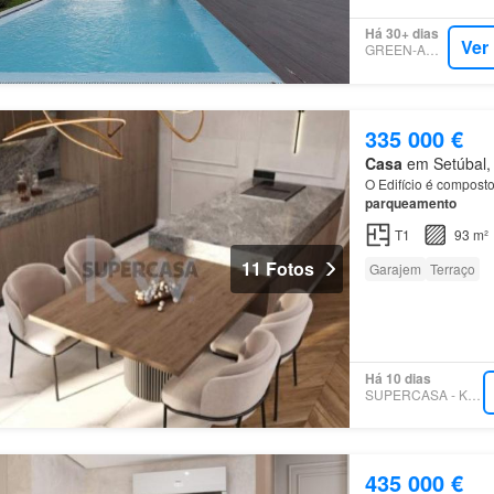
Há 30+ dias
Ver
GREEN-ACRES
335 000 €
Casa
em Setúbal, 
O Edifício é composto
parqueamento
T1
93 m²
11 Fotos
Garajem
Terraço
Há 10 dias
SUPERCASA - KW LEAD
435 000 €