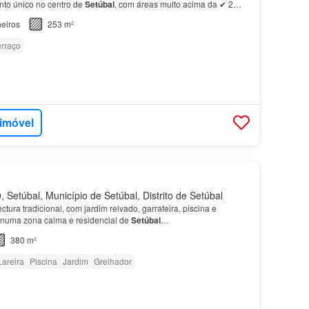
to único no centro de
Setúbal
, com áreas muito acima da ✔ 2
rraços privados — num total de 77 m² para desfru…
eiros
253 m²
erraço
 imóvel
Setúbal, Município de Setúbal, Distrito de Setúbal
tura tradicional, com jardim relvado, garrafeira, piscina e
 numa zona calma e residencial de
Setúbal
…
380 m²
Lareira
Piscina
Jardim
Grelhador