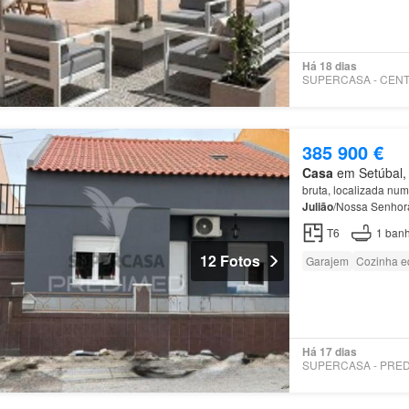
Há 18 dias
385 900 €
Casa
em Setúbal, 
bruta, localizada nu
Julião
/Nossa Senhora
T6
1
banh
12 Fotos
Garajem
Cozinha e
Há 17 dias