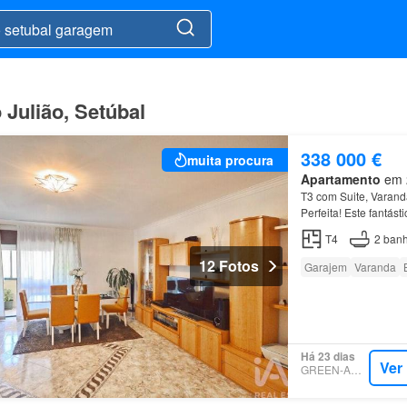
Julião, Setúbal
338 000 €
muita procura
Apartamento
em 2
T3 com Suite, Varan
Perfeita! Este fantás
localização estratég
T4
2
banh
12 Fotos
Garajem
Varanda
Há 23 dias
Ver
GREEN-ACRES