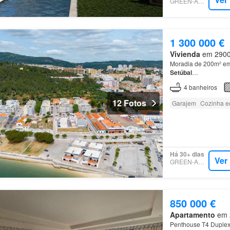
GREEN-ACRES
1 300 000 €
Vivienda
em 2900, 
Moradia de 200m² em 
Setúbal
…
4
banheiros
12 Fotos
Garajem
Cozinha e
Há 30+ dias
Ver
GREEN-ACRES
850 000 €
Apartamento
em 2
Penthouse T4 Duplex 