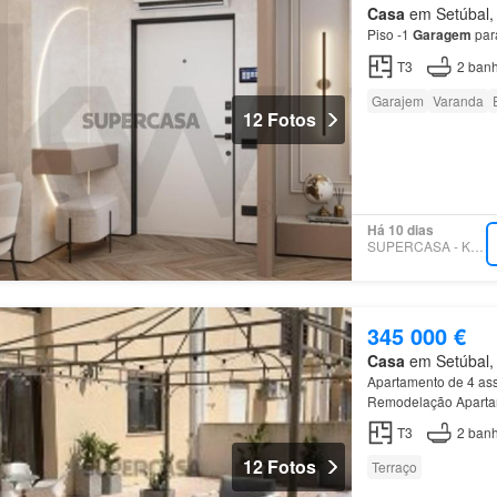
Casa
em Setúbal, 
Piso -1
Garagem
para
T3
2
banh
Garajem
Varanda
12 Fotos
Há 10 dias
SUPERCASA - KW LEAD
345 000 €
Casa
em Setúbal, 
Apartamento de 4 as
Remodelação Apartam
em
Setúbal
T3
2
banh
12 Fotos
Terraço