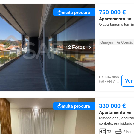
750 000 €
muita procura
Apartamento
em 2
O apartamento tem i
Garajem
Ar Condic
12 Fotos
Há 30+ dias
Ver
GREEN-ACRES
330 000 €
muita procura
Apartamento
em 2
remodelada, localiza
conforto, praticidade
T3
2
banh