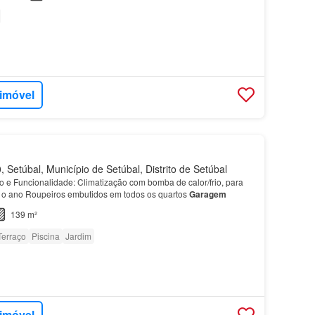
 imóvel
Setúbal, Município de Setúbal, Distrito de Setúbal
o e Funcionalidade: Climatização com bomba de calor/frio, para
o o ano Roupeiros embutidos em todos os quartos
Garagem
139 m²
Terraço
Piscina
Jardim
 imóvel