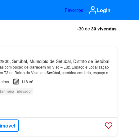
Login
Favoritos
1-30 de
30 vivendas
900, Setúbal, Município de Setúbal, Distrito de Setúbal
das com opção de
Garagem
no Viso – Luz, Espaço e Localização
tico T3 no Bairro do Viso, em
Setúbal
, combina conforto, espaço e
ica — ideal para quem procura qualidad…
eiros
118 m²
Banheira
Elevador
 imóvel