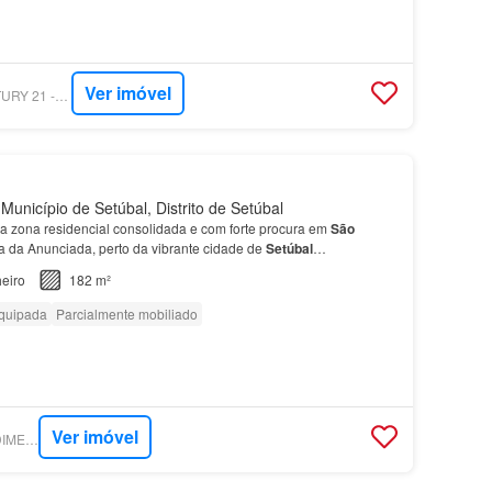
Ver imóvel
SUPERCASA - CENTURY 21 - CONTACTO DIRECTO
Município de Setúbal, Distrito de Setúbal
ma zona residencial consolidada e com forte procura em
São
 da Anunciada, perto da vibrante cidade de
Setúbal
…
eiro
182 m²
quipada
Parcialmente mobiliado
Ver imóvel
SUPERCASA - PREDIMED IMOBILÍARIA