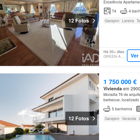
Excelência Apartamen
suites dispõem de te
T4
4
banh
12 Fotos
Garajem
Lareira
T
Há 30+ dias
Ver
GREEN-ACRES
1 750 000 €
Vivienda
em 2900, 
Moradia T6 de arquitec
barbecue, localizado
5
banheiros
12 Fotos
Garajem
Varanda