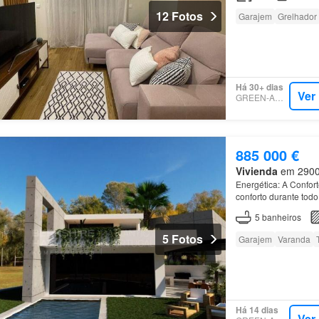
12 Fotos
Garajem
Grelhador
Há 30+ dias
Ver
GREEN-ACRES
885 000 €
Vivienda
em 2900, 
Energética: A Confort
conforto durante tod
5
banheiros
5 Fotos
Garajem
Varanda
Há 14 dias
Ver