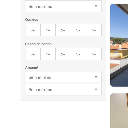
Sem máximo
Quartos
0+
1+
2+
3+
4+
Casas de banho
0+
1+
2+
3+
4+
Área/m²
Sem mínimo
Sem máximo