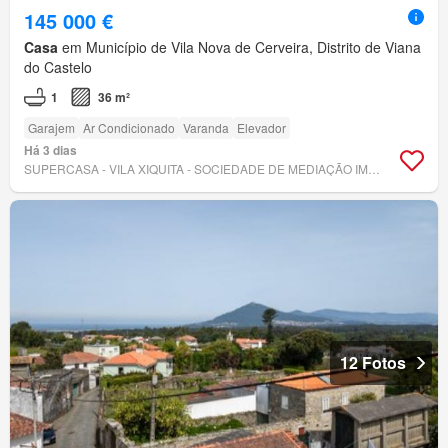
145 000 €
Casa
em Município de Vila Nova de Cerveira, Distrito de Viana
do Castelo
1
36 m²
Garajem
Ar Condicionado
Varanda
Elevador
Há 3 dias
SUPERCASA - VILA XIQUITA - SOCIEDADE DE MEDIAÇÃO IMOBILIÁRIA, LDA
12 Fotos