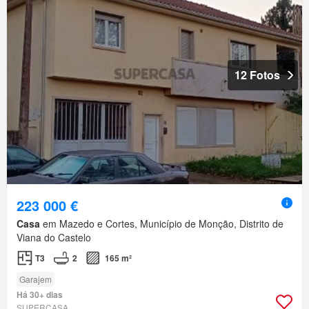
12 Fotos
223 000 €
Casa
em Mazedo e Cortes, Município de Monção, Distrito de
Viana do Castelo
T3
2
165 m²
Garajem
Há 30+ dias
SUPERCASA