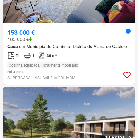
153 000 €
165 000 €
Casa
em Município de Caminha, Distrito de Viana do Castelo
T1
1
39 m²
Cozinha equipada
Totalmente mobiliado
Há 4 dias
SUPERCASA - INSUAVILA IMOBILIÁRIA
12 Fotos