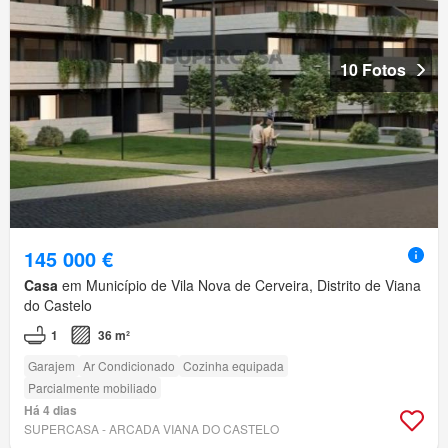
10 Fotos
145 000 €
Casa
em Município de Vila Nova de Cerveira, Distrito de Viana
do Castelo
1
36 m²
Garajem
Ar Condicionado
Cozinha equipada
Parcialmente mobiliado
Há 4 dias
SUPERCASA - ARCADA VIANA DO CASTELO