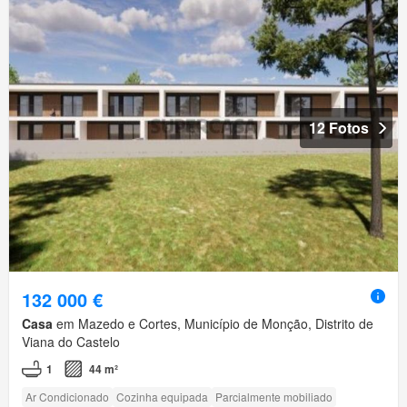
12 Fotos
132 000 €
Casa
em Mazedo e Cortes, Município de Monção, Distrito de
Viana do Castelo
1
44 m²
Ar Condicionado
Cozinha equipada
Parcialmente mobiliado