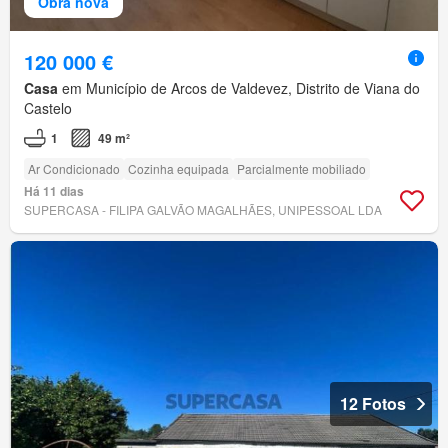
Obra nova
120 000 €
Casa
em Município de Arcos de Valdevez, Distrito de Viana do
Castelo
1
49 m²
Ar Condicionado
Cozinha equipada
Parcialmente mobiliado
Há 11 dias
SUPERCASA - FILIPA GALVÃO MAGALHÃES, UNIPESSOAL LDA
12 Fotos