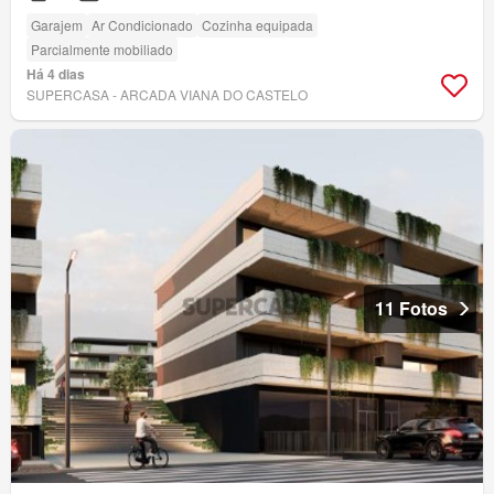
Garajem
Ar Condicionado
Cozinha equipada
Parcialmente mobiliado
Há 4 dias
SUPERCASA - ARCADA VIANA DO CASTELO
11 Fotos