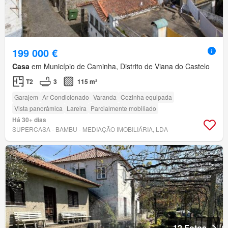
199 000 €
Casa
em Município de Caminha, Distrito de Viana do Castelo
T2
3
115 m²
Garajem
Ar Condicionado
Varanda
Cozinha equipada
Vista panorâmica
Lareira
Parcialmente mobiliado
Há 30+ dias
SUPERCASA - BAMBU - MEDIAÇÃO IMOBILIÁRIA, LDA
12 Fotos