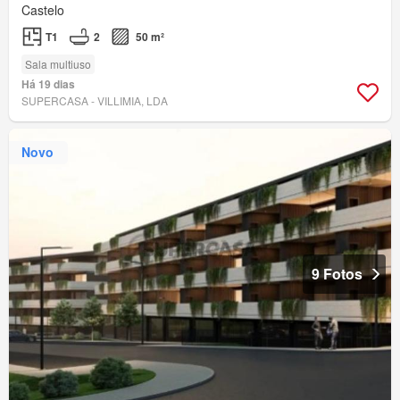
Castelo
T1
2
50 m²
Sala multiuso
Há 19 dias
SUPERCASA - VILLIMIA, LDA
Novo
9 Fotos