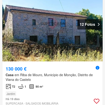
12 Fotos
130 000 €
Casa
em Riba de Mouro, Município de Monção, Distrito de
Viana do Castelo
T2
1
90 m²
Jardim
Há 19 dias
SUPERCASA - SALGADOS IMOBILIÁRIA