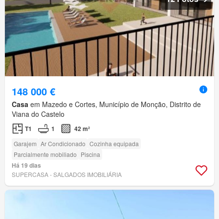
148 000 €
Casa
em Mazedo e Cortes, Município de Monção, Distrito de
Viana do Castelo
T1
1
42 m²
Garajem
Ar Condicionado
Cozinha equipada
Parcialmente mobiliado
Piscina
Há 19 dias
SUPERCASA - SALGADOS IMOBILIÁRIA