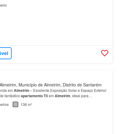
eiro
óvel
lmeirim, Município de Almeirim, Distrito de Santarém
enda em
Almeirim
– Excelente Exposição Solar e Espaço Exterior
te fantástico
apartamento
T3
em
Almeirim
, ideal para…
eiros
136 m²