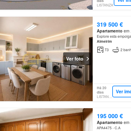
dias
LISTANZA
319 500 €
Apartamento
em A
Explore esta empolgan
Almeirim
T3
2
banh
Ver foto
Há 20
Ver im
dias
LISTANZA
195 000 €
Apartamento
em A
APA4475 - C.A