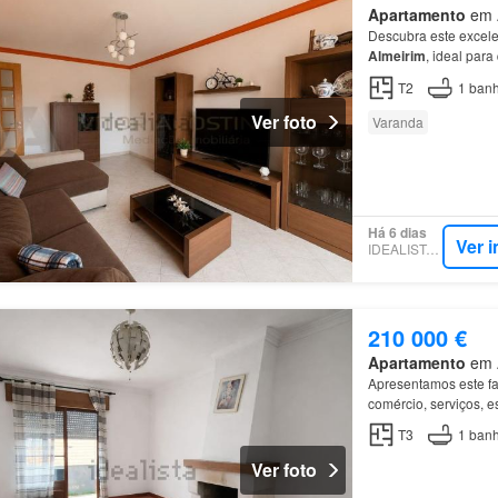
Apartamento
em A
Descubra este excel
Almeirim
, ideal par
T2
1
banh
Ver foto
Varanda
Há 6 dias
Ver 
IDEALISTA.PT
210 000 €
Apartamento
em A
Apresentamos este fa
comércio, serviços, e
T3
1
banh
Ver foto