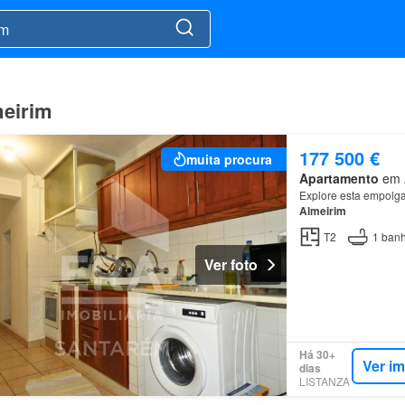
meirim
177 500 €
muita procura
Apartamento
em A
Explore esta empolgan
Almeirim
T2
1
banh
Ver foto
Há 30+
Ver i
dias
LISTANZA