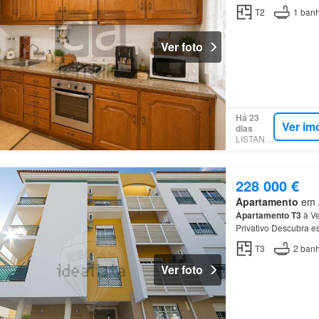
T2
1
banh
Ver foto
Há 23
Ver im
dias
LISTANZA
228 000 €
Apartamento
em A
Apartamento
T3
à V
Privativo Descubra es
T3
2
banh
Ver foto