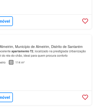
imóvel
lmeirim, Município de Almeirim, Distrito de Santarém
xcelente
apartamento
T2
, localizado na prestigiada Urbanização
el do rés-do-chão, ideal para quem procura conforto
eiro
114 m²
imóvel