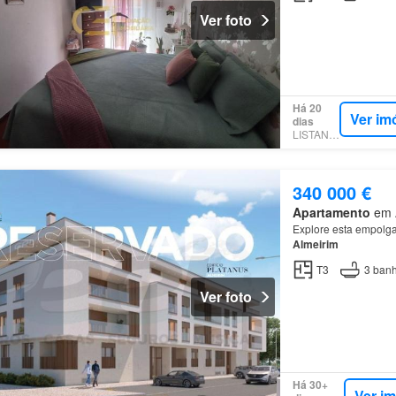
Ver foto
Há 20
Ver im
dias
LISTANZA
340 000 €
Apartamento
em A
Explore esta empolgan
Almeirim
T3
3
banh
Ver foto
Há 30+
Ver i