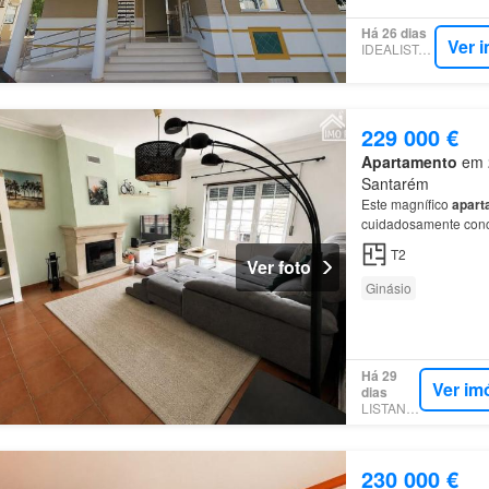
Há 26 dias
Ver 
IDEALISTA.PT
229 000 €
Apartamento
em 2
Santarém
Este magnífico
apart
cuidadosamente conc
T2
Ver foto
Ginásio
Há 29
Ver im
dias
LISTANZA
230 000 €