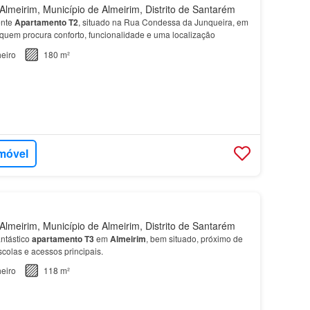
lmeirim, Município de Almeirim, Distrito de Santarém
ente
Apartamento
T2
, situado na Rua Condessa da Junqueira, em
a quem procura conforto, funcionalidade e uma localização
eiro
180 m²
imóvel
lmeirim, Município de Almeirim, Distrito de Santarém
ntástico
apartamento
T3
em
Almeirim
, bem situado, próximo de
scolas e acessos principais.
eiro
118 m²