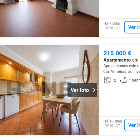
Há 7 dias
Ver 
IDEALISTA.PT
215 000 €
Apartamento
em A
Apresentamos este e
das Milheiras, ao nív
T2
1
banh
Ver foto
Há 16 dias
Ver 
IDEALISTA.PT