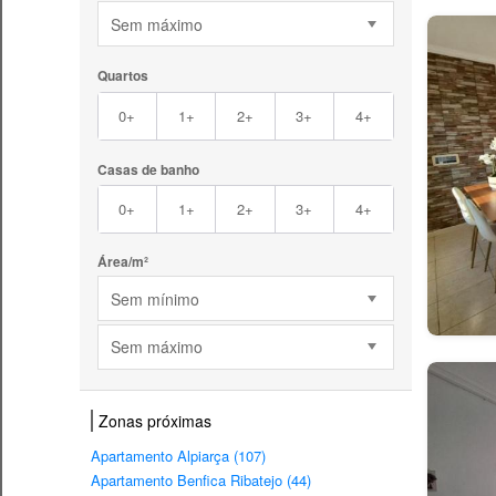
Sem máximo
Quartos
0+
1+
2+
3+
4+
Casas de banho
0+
1+
2+
3+
4+
Área/m²
Sem mínimo
Sem máximo
Zonas próximas
Apartamento Alpiarça (107)
Apartamento Benfica Ribatejo (44)