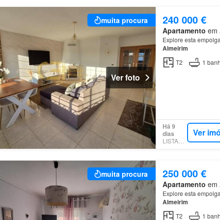
240 000 €
muita procura
Apartamento
em A
Explore esta empolgan
Almeirim
T2
1
banh
Ver foto
Há 9
Ver im
dias
LISTANZA
250 000 €
muita procura
Apartamento
em A
Explore esta empolgan
Almeirim
T2
1
banh