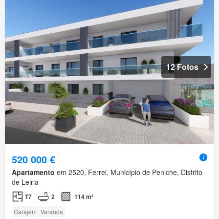
12 Fotos
520 000 €
Apartamento
em 2520, Ferrel, Município de Peniche, Distrito
de Leiria
T7
2
114 m²
Garajem
Varanda