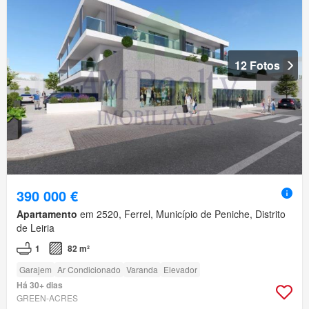
12 Fotos
390 000 €
Apartamento
em 2520, Ferrel, Município de Peniche, Distrito
de Leiria
1
82 m²
Garajem
Ar Condicionado
Varanda
Elevador
Há 30+ dias
GREEN-ACRES