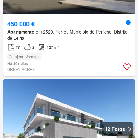
450 000 €
Apartamento
em 2520, Ferrel, Município de Peniche, Distrito
de Leiria
T7
2
127 m²
Garajem
Varanda
Há 30+ dias
GREEN-ACRES
12 Fotos