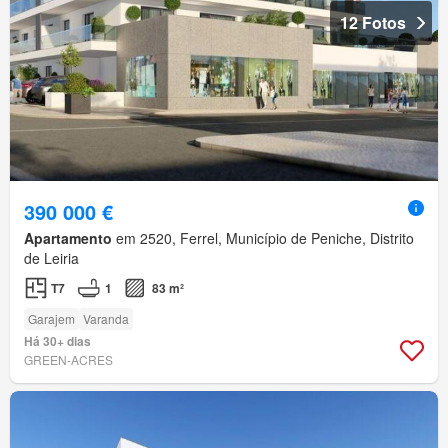
12 Fotos
390 000 €
Apartamento
em 2520, Ferrel, Município de Peniche, Distrito
de Leiria
T7
1
83 m²
Garajem
Varanda
Há 30+ dias
GREEN-ACRES