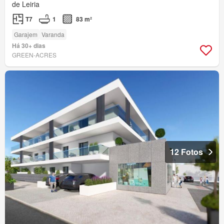
de Leiria
T7
1
83 m²
Garajem
Varanda
Há 30+ dias
GREEN-ACRES
12 Fotos