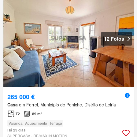
12 Fotos
265 000 €
Casa
em Ferrel, Município de Peniche, Distrito de Leiria
T2
89 m²
Varanda
Aquecimento
Terraço
Há 23 dias
SUPERCASA - RE/MAX IN MOTION