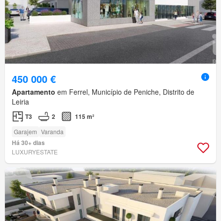
450 000 €
Apartamento
em Ferrel, Município de Peniche, Distrito de
Leiria
T3
2
115 m²
Garajem
Varanda
Há 30+ dias
LUXURYESTATE