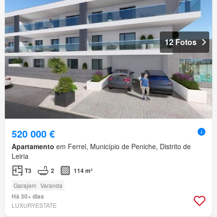
12 Fotos
520 000 €
Apartamento
em Ferrel, Município de Peniche, Distrito de
Leiria
T3
2
114 m²
Garajem
Varanda
Há 30+ dias
LUXURYESTATE