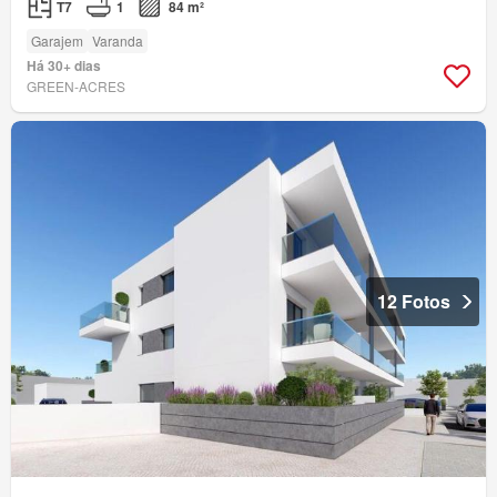
T7
1
84 m²
Garajem
Varanda
Há 30+ dias
GREEN-ACRES
12 Fotos