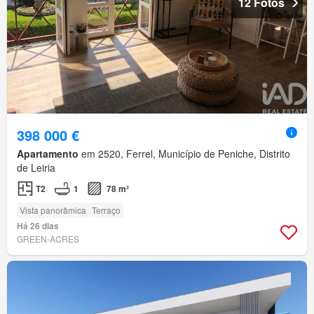
12 Fotos
398 000 €
Apartamento
em 2520, Ferrel, Município de Peniche, Distrito
de Leiria
T2
1
78 m²
Vista panorâmica
Terraço
Há 26 dias
GREEN-ACRES