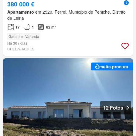
380 000 €
Apartamento
em 2520, Ferrel, Município de Peniche, Distrito
de Leiria
T7
1
82 m²
Garajem
Varanda
Há 30+ dias
GREEN-ACRES
muita procura
12 Fotos