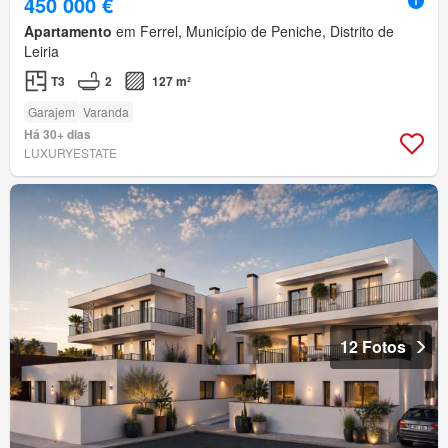
450 000 €
Apartamento
em Ferrel, Município de Peniche, Distrito de
Leiria
T3
2
127 m²
Garajem
Varanda
Há 30+ dias
LUXURYESTATE
12 Fotos