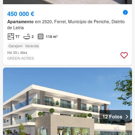
450 000 €
Apartamento
em 2520, Ferrel, Município de Peniche, Distrito
de Leiria
T7
2
118 m²
Garajem
Varanda
Há 30+ dias
GREEN-ACRES
12 Fotos