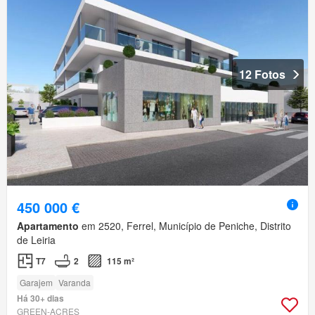
12 Fotos
450 000 €
Apartamento
em 2520, Ferrel, Município de Peniche, Distrito
de Leiria
T7
2
115 m²
Garajem
Varanda
Há 30+ dias
GREEN-ACRES