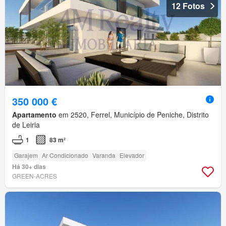
12 Fotos
350 000 €
Apartamento
em 2520, Ferrel, Município de Peniche, Distrito
de Leiria
1
83 m²
Garajem
Ar Condicionado
Varanda
Elevador
Há 30+ dias
GREEN-ACRES