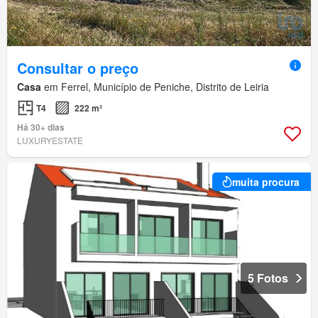
Consultar o preço
Casa
em Ferrel, Município de Peniche, Distrito de Leiria
T4
222 m²
Há 30+ dias
LUXURYESTATE
muita procura
5 Fotos