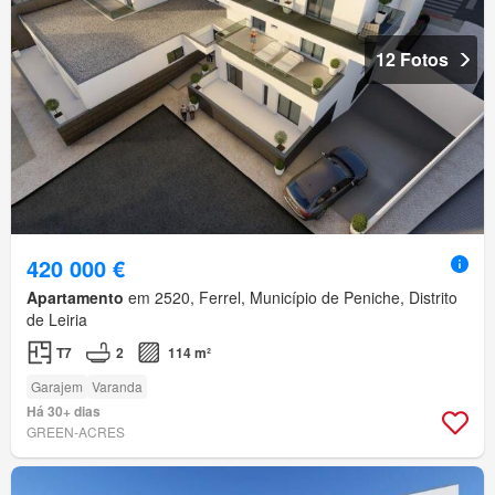
12 Fotos
420 000 €
Apartamento
em 2520, Ferrel, Município de Peniche, Distrito
de Leiria
T7
2
114 m²
Garajem
Varanda
Há 30+ dias
GREEN-ACRES