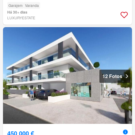
Garajem
Varanda
Há 30+ dias
LUXURYESTATE
12 Fotos
450 000 €