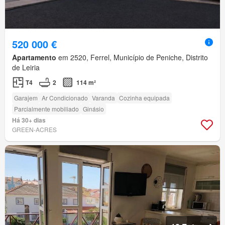
520 000 €
Apartamento
em 2520, Ferrel, Município de Peniche, Distrito
de Leiria
T4
2
114 m²
Garajem
Ar Condicionado
Varanda
Cozinha equipada
Parcialmente mobiliado
Ginásio
Há 30+ dias
GREEN-ACRES