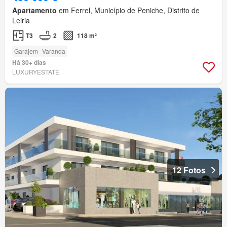
Apartamento
em Ferrel, Município de Peniche, Distrito de
Leiria
T3
2
118 m²
Garajem
Varanda
Há 30+ dias
LUXURYESTATE
12 Fotos