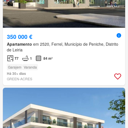
350 000 €
Apartamento
em 2520, Ferrel, Município de Peniche, Distrito
de Leiria
T7
1
84 m²
Garajem
Varanda
Há 30+ dias
GREEN-ACRES