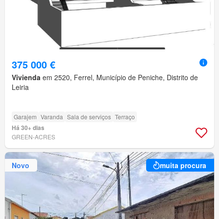
375 000 €
Vivienda
em 2520, Ferrel, Município de Peniche, Distrito de
Leiria
Garajem
Varanda
Sala de serviços
Terraço
Há 30+ dias
GREEN-ACRES
Novo
muita procura