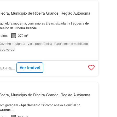
edra, Município de Ribeira Grande, Região Autónoma
quitetura moderna, com amplas áreas, situada na freguesia
de
ncelho
da
Ribeira
Grande
…
eiros
270 m²
Cozinha equipada
Vista panorâmica
Parcialmente mobiliado
Área verde
Ver imóvel
SUPERCASA - AZOREAN REAL ESTATE SERVICES
edra, Município de Ribeira Grande, Região Autónoma
 com garagem +
Apartamento
T2
como anexo e quintal no
Grande
…