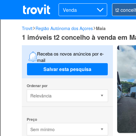
Venda
Trovit
Região Autónoma dos Açores
Maia
1 imóveis t2 concelho à venda em M
Receba os novos anúncios por e-
mail
Salvar esta pesquisa
Ordenar por
Relevância
Preço
Sem mínimo