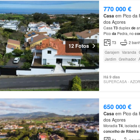
770 000 €
Casa
em Pico da P
dos Açores
Casa
T3
duplex
de
ar
Pico
da
Pedra, no
co
T3
2
banh
12 Fotos
Garajem
Varanda
Jardim
Grelhador
Há 9 dias
650 000 €
Casa
em Pico da P
dos Açores
Moradia
T4
, isolada
concelho
de
Ribeira