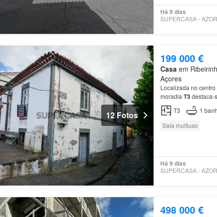
Há 9 dias
199 000 €
Casa
em Ribeirinh
Açores
Localizada no centro
moradia
T3
destaca-s
3 quartos, sala
de
est
T3
1
banh
12 Fotos
Sala multiuso
Há 9 dias
498 000 €