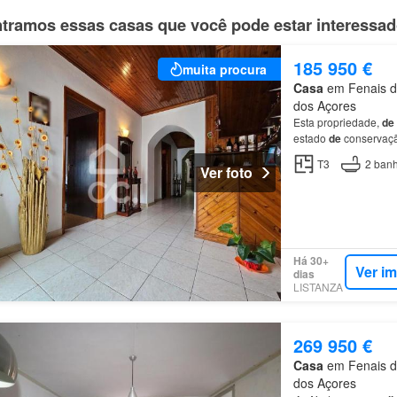
tramos essas casas que você pode estar interessa
185 950 €
muita procura
Casa
em Fenais da
dos Açores
Esta propriedade,
de
estado
de
conservaçã
T3
2
banh
Ver foto
Há 30+
Ver i
dias
LISTANZA
269 950 €
Casa
em Fenais da
dos Açores