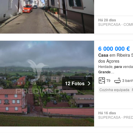
Há 28 dias
6 000 000 €
Casa
em Ribeira S
dos Açores
Herdade,
para
venda,
Grande
…
T9
3
banh
12 Fotos
Cozinha equipada
Há 16 dias