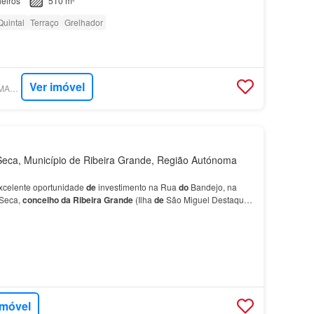
eiros
510 m²
Quintal
Terraço
Grelhador
Ver imóvel
SUPERCASA - HABIMAX IMOBILIÁRIA
eca, Município de Ribeira Grande, Região Autónoma
xcelente oportunidade
de
investimento na Rua
do
Bandejo, na
Seca,
concelho
da
Ribeira
Grande
(Ilha
de
São Miguel Destaques
nstrução: aproximadamente 119 m² Terreno…
imóvel