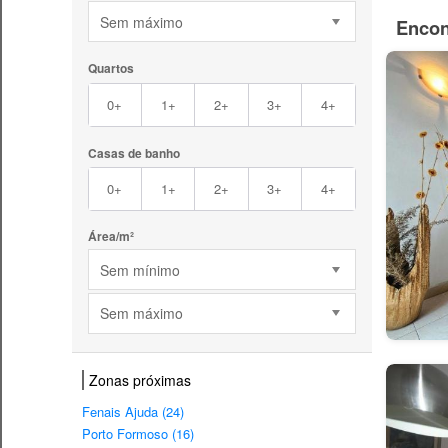
Sem máximo
Encon
Quartos
0+
1+
2+
3+
4+
Casas de banho
0+
1+
2+
3+
4+
Área/m²
Sem mínimo
Sem máximo
Zonas próximas
Fenais Ajuda (24)
Porto Formoso (16)