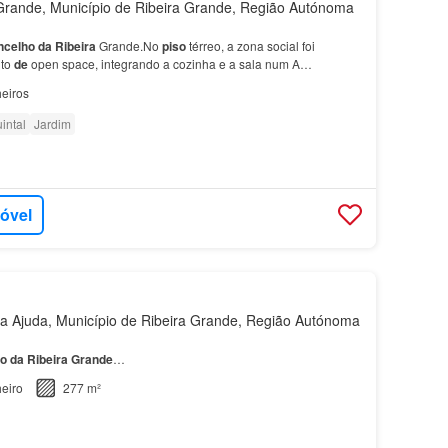
rande, Município de Ribeira Grande, Região Autónoma
ncelho
da
Ribeira
Grande.No
piso
térreo, a zona social foi
ito
de
open space, integrando a cozinha e a sala num A
nte
em
curso
, será finalizada s…
eiros
intal
Jardim
móvel
 Ajuda, Município de Ribeira Grande, Região Autónoma
ho
da
Ribeira
Grande
…
eiro
277 m²