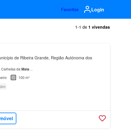
Login
Favoritos
1-1 de
1 vivendas
nicípio de Ribeira Grande, Região Autónoma dos
s Calhetas da
Maia
…
eiro
100 m²
rdim
imóvel