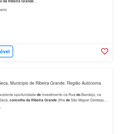
ho
da
Ribeira
Grande
…
eiro
móvel
eca, Município de Ribeira Grande, Região Autónoma
xcelente oportunidade
de
investimento na Rua
do
Bandejo, na
Seca,
concelho
da
Ribeira
Grande
(Ilha
de
São Miguel Destaques
nstrução: aproximadamente 119 m² Terreno…
²