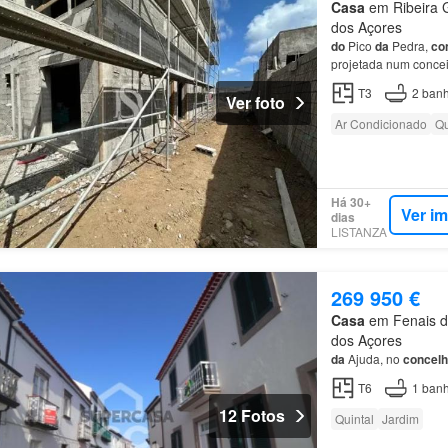
Casa
em Ribeira G
dos Açores
do
Pico
da
Pedra,
co
projetada num conce
construção, atualme
T3
2
banh
Ver foto
Ar Condicionado
Qu
Há 30+
Ver i
dias
LISTANZA
269 950 €
Casa
em Fenais da
dos Açores
da
Ajuda, no
concel
T6
1
banh
12 Fotos
Quintal
Jardim