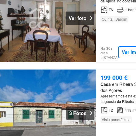
da
Ajuda, no
concel
T6
1
banh
Ver foto
Quintal
Jardim
Há 30+
Ver i
dias
LISTANZA
199 000 €
Casa
em Ribeira S
dos Açores
Apresentamos esta e
freguesia
da
Ribeira
do
imóvel: Área
de
co
T2
119 m
3 Fotos
Vista panorâmica