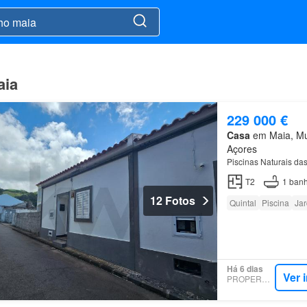
aia
229 000 €
Casa
em Maia, Mu
Açores
Piscinas Naturais da
T2
1
banh
12 Fotos
Quintal
Piscina
Ja
Há 6 dias
Ver 
PROPERSTAR