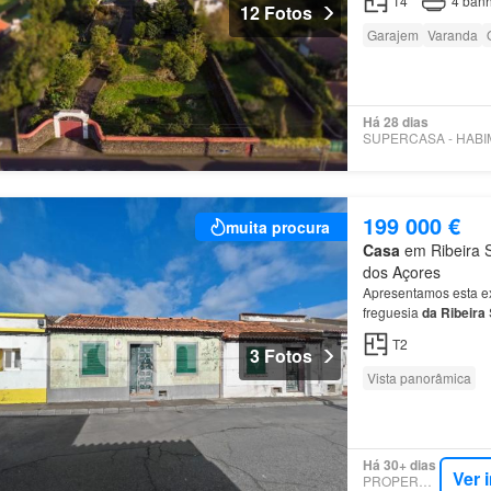
T4
4
banh
12 Fotos
Garajem
Varanda
Há 28 dias
199 000 €
muita procura
Casa
em Ribeira S
dos Açores
Apresentamos esta e
freguesia
da
Ribeira
do
imóvel: Área
de
co
T2
3 Fotos
Vista panorâmica
Há 30+ dias
Ver 
PROPERSTAR