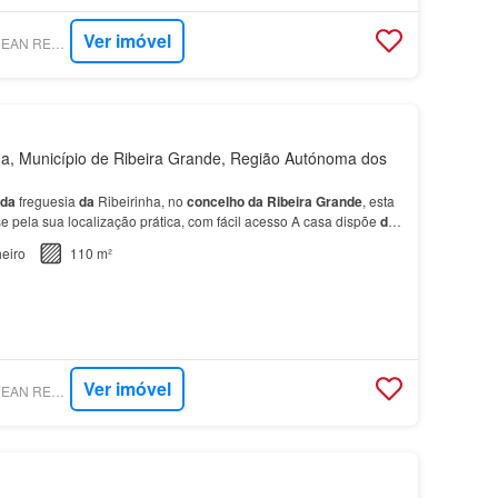
Ver imóvel
SUPERCASA - AZOREAN REAL ESTATE SERVICES
a, Município de Ribeira Grande, Região Autónoma dos
da
freguesia
da
Ribeirinha, no
concelho
da
Ribeira
Grande
, esta
e pela sua localização prática, com fácil acesso A casa dispõe
de
ar, cozinha, uma casa
de
banho e…
eiro
110 m²
Ver imóvel
SUPERCASA - AZOREAN REAL ESTATE SERVICES