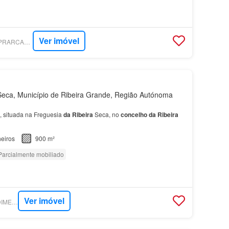
Ver imóvel
SUPERCASA - COMPRARCASA - PONTA DELGADA
eca, Município de Ribeira Grande, Região Autónoma
 situada na Freguesia
da
Ribeira
Seca, no
concelho
da
Ribeira
eiros
900 m²
Parcialmente mobiliado
Ver imóvel
SUPERCASA - PREDIMED IMOBILÍARIA