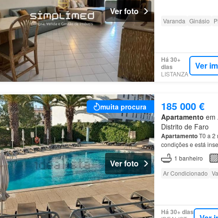
Ver foto
Varanda
Ginásio
P
Há 30+
Ver i
dias
LISTANZA
185 000 €
muita procura
Apartamento
em A
Distrito de Faro
Apartamento
T0 a 2 
condições e está ins
1
banheiro
Ver foto
Ar Condicionado
Va
Há 30+ dias
Ver 