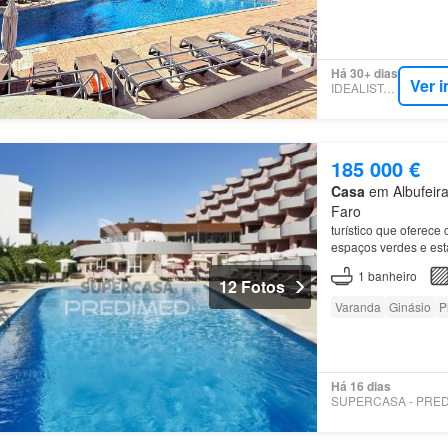
Há 30+ dias
Ver 
IDEALISTA.PT
185 000 €
Casa
em Albufeira 
Faro
turístico que oferece
espaços verdes e est
São
João
, sendo uma
1
banheiro
12 Fotos
Varanda
Ginásio
P
Há 16 dias