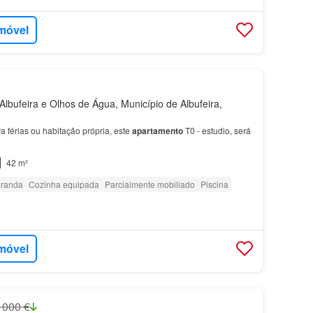
imóvel
lbufeira e Olhos de Água, Município de Albufeira,
férias ou habitação própria, este
apartamento
T0 - estudio, será
42 m²
randa
Cozinha equipada
Parcialmente mobiliado
Piscina
imóvel
 000 €