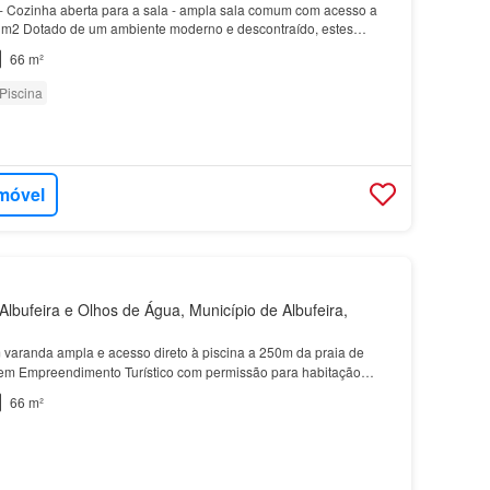
 Cozinha aberta para a sala - ampla sala comum com acesso a
m2 Dotado de um ambiente moderno e descontraído, estes
66 m²
Piscina
imóvel
lbufeira e Olhos de Água, Município de Albufeira,
varanda ampla e acesso direto à piscina a 250m da praia de
o em Empreendimento Turístico com permissão para habitação
colhedor
apartamento
T0 localizado numa das zonas…
66 m²