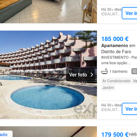
Há 30+ dias
Ver 
IDEALISTA.PT
185 000 €
Apartamento
em A
Distrito de Faro
INVESTIMENTO - Para 
uma boa opção…
1
banheiro
Ver foto
Ar Condicionado
Va
Jardim
Há 30+ dias
Ver 
IDEALISTA.PT
179 500 €
185
zado