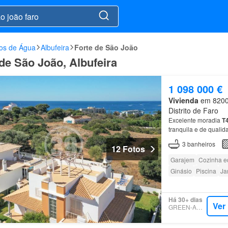
hos de Água
Albufeira
Forte de São João
 de São João, Albufeira
1 098 000 €
Vivienda
em 8200,
Distrito de Faro
Excelente moradia
T
tranquila e de quali
primeiro
piso
existem 
3
banheiros
12 Fotos
Garajem
Cozinha e
Ginásio
Piscina
Ja
Há 30+ dias
Ver
GREEN-ACRES