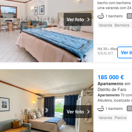
banho com banheira -
uma varanda com 24 
apartamentos
1
banheiro
Ver foto
Varanda
Banheira
Há 30+ dias
Ver 
IDEALISTA.PT
185 000 €
Apartamento
em A
Distrito de Faro
Apartamento
T0 com 
Albufeira, localizad
Apresentamos este a
1
banheiro
Ver foto
Varanda
Piscina