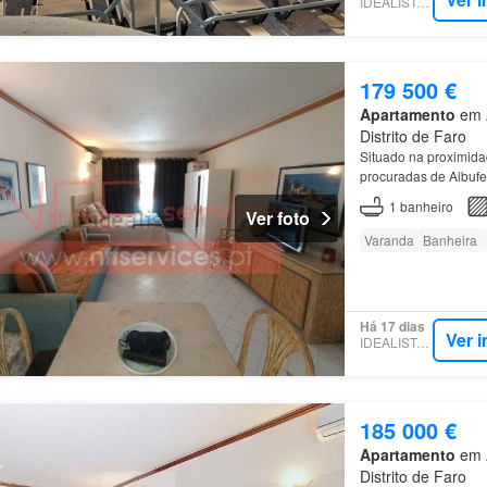
IDEALISTA.PT
179 500 €
Apartamento
em A
Distrito de Faro
Situado na proximida
procuradas de Albuf
1
banheiro
Ver foto
Varanda
Banheira
Há 17 dias
Ver 
IDEALISTA.PT
185 000 €
Apartamento
em A
Distrito de Faro