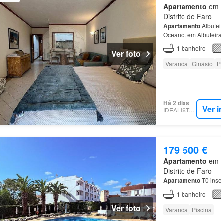
Apartamento
em A
Distrito de Faro
Apartamento
Albufei
Oceano, em Albufeira
1
banheiro
Ver foto
Varanda
Ginásio
P
Há 2 dias
Ver 
IDEALISTA.PT
179 500 €
Apartamento
em A
Distrito de Faro
Apartamento
T0 inse
1
banheiro
Ver foto
Varanda
Piscina