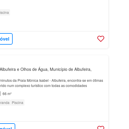
iscina
móvel
lbufeira e Olhos de Água, Município de Albufeira,
minutos da Praia Mónica Isabel - Albufeira, encontra-se em ótimas
erido num complexo turístico com todas as comodidades
66 m²
randa
Piscina
imóvel