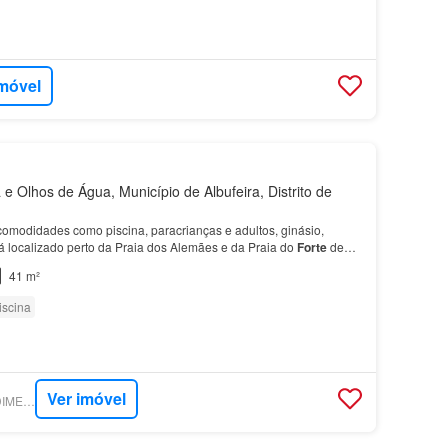
imóvel
e Olhos de Água, Município de Albufeira, Distrito de
 comodidades como piscina, paracrianças e adultos, ginásio,
á localizado perto da Praia dos Alemães e da Praia do
Forte
de
 opçãopara investimento ou férias.O imóvel…
41 m²
iscina
Ver imóvel
SUPERCASA - PREDIMED IMOBILÍARIA