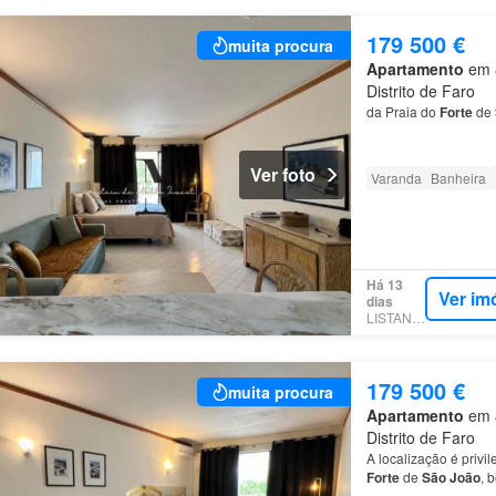
179 500 €
muita procura
Apartamento
em 8
Distrito de Faro
da Praia do
Forte
de
Ver foto
Varanda
Banheira
Há 13
Ver im
dias
LISTANZA
179 500 €
muita procura
Apartamento
em 8
Distrito de Faro
A localização é privi
Forte
de
São
João
, 