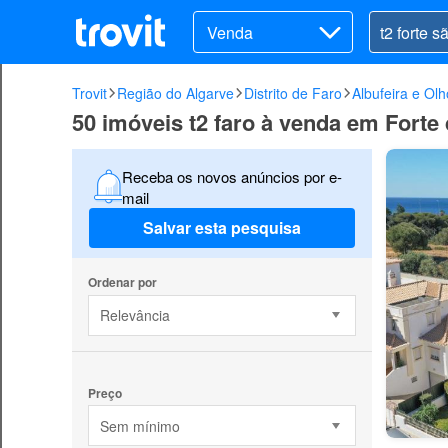
Venda
Trovit
Região do Algarve
Distrito de Faro
Albufeira e Ol
50 imóveis t2 faro à venda em Forte
Receba os novos anúncios por e-
mail
Salvar esta pesquisa
Ordenar por
Relevância
Preço
Sem mínimo