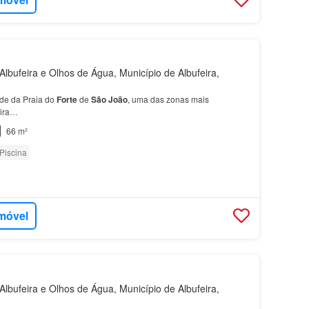
lbufeira e Olhos de Água, Município de Albufeira,
de da Praia do
Forte
de
São
João
, uma das zonas mais
eira…
66 m²
Piscina
imóvel
lbufeira e Olhos de Água, Município de Albufeira,