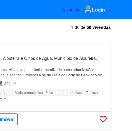
Login
Favoritos
1-30 de
50 vivendas
 Albufeira e Olhos de Água, Município de Albufeira,
4
com vista mar panorâmica, localizada numa urbanização
dade, a apenas 5 minutos a pé da Praia do
Forte
de
São
João
No
três quartos, incluindo uma suíte, e uma casa…
200 m²
quipada
Vista panorâmica
Parcialmente mobiliado
Terraço
rdim
 imóvel