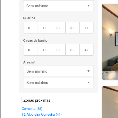
Sem máximo
Quartos
0+
1+
2+
3+
4+
Casas de banho
0+
1+
2+
3+
4+
Área/m²
Sem mínimo
Sem máximo
Zonas próximas
Correeira (58)
T2 Albufeira Correeira (41)