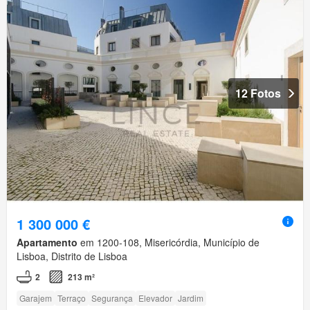
12 Fotos
1 300 000 €
Apartamento
em 1200-108, Misericórdia, Município de
Lisboa, Distrito de Lisboa
2
213 m²
Garajem
Terraço
Segurança
Elevador
Jardim