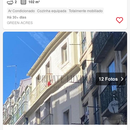
2
102 m²
Ar Condicionado
Cozinha equipada
Totalmente mobiliado
Há 30+ dias
GREEN-ACRES
12 Fotos