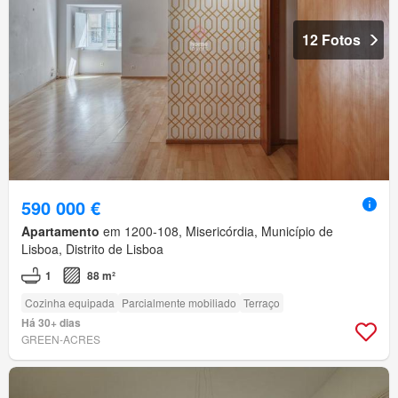
12 Fotos
590 000 €
Apartamento
em 1200-108, Misericórdia, Município de
Lisboa, Distrito de Lisboa
1
88 m²
Cozinha equipada
Parcialmente mobiliado
Terraço
Há 30+ dias
GREEN-ACRES