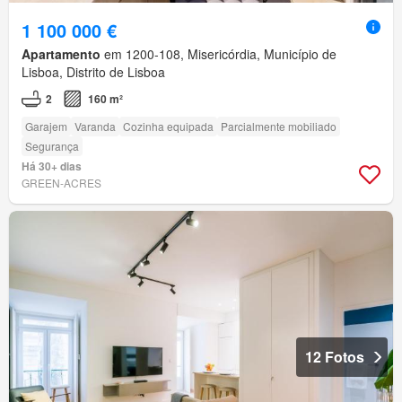
1 100 000 €
Apartamento
em 1200-108, Misericórdia, Município de
Lisboa, Distrito de Lisboa
2
160 m²
Garajem
Varanda
Cozinha equipada
Parcialmente mobiliado
Segurança
Há 30+ dias
GREEN-ACRES
12 Fotos