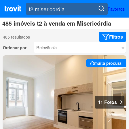
Favoritos
485 imóveis t2 à venda em Misericórdia
Filtros
485 resultados
Ordenar por
muita procura
11 Fotos