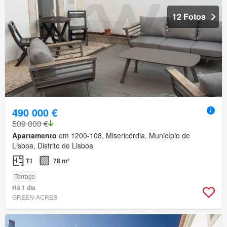
12 Fotos
490 000 €
509 000 €
Apartamento
em 1200-108, Misericórdia, Município de
Lisboa, Distrito de Lisboa
T1
78 m²
Terraço
Há 1 dia
GREEN-ACRES