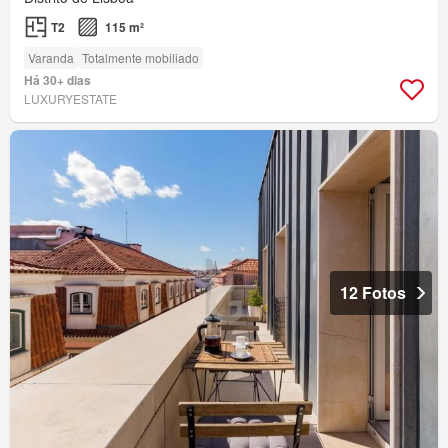
T2
115 m²
Varanda
Totalmente mobiliado
Há 30+ dias
LUXURYESTATE
12 Fotos