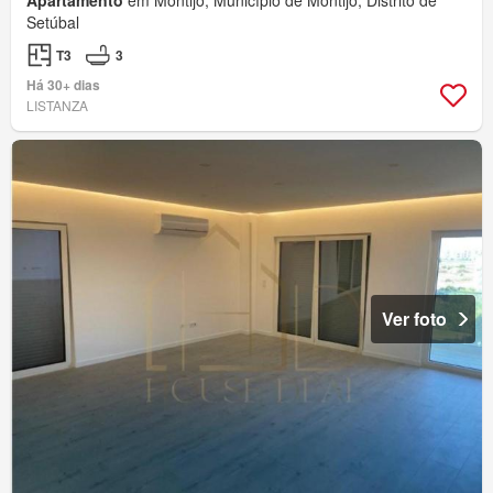
Setúbal
T3
3
Há 30+ dias
LISTANZA
Ver foto