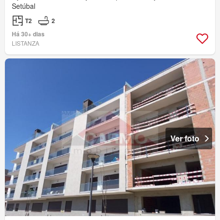
Setúbal
T2
2
Há 30+ dias
LISTANZA
Ver foto