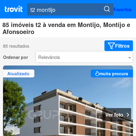
Favoritos
85 imóveis t2 à venda em Montijo, Montijo e
Afonsoeiro
Filtros
85 resultados
Ordenar por
Atualizado
muita procura
Ver foto