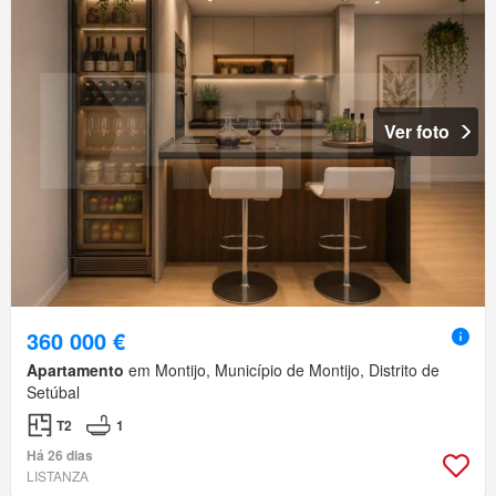
Ver foto
360 000 €
Apartamento
em Montijo, Município de Montijo, Distrito de
Setúbal
T2
1
Há 26 dias
LISTANZA