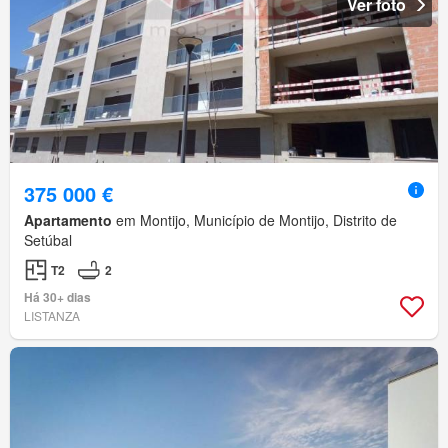
Ver foto
375 000 €
Apartamento
em Montijo, Município de Montijo, Distrito de
Setúbal
T2
2
Há 30+ dias
LISTANZA