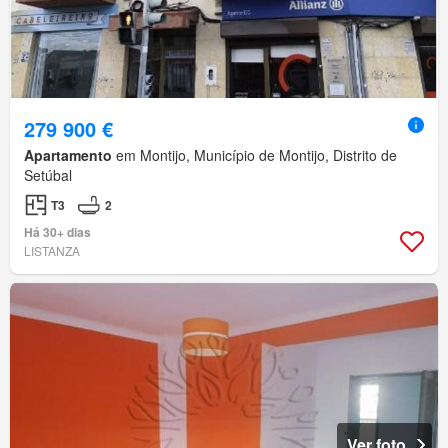
279 900 €
Apartamento
em Montijo, Município de Montijo, Distrito de
Setúbal
T3
2
Há 30+ dias
LISTANZA
Ver foto