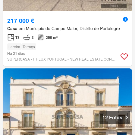
217 000 €
Casa
em Município de Campo Maior, Distrito de Portalegre
T3
3
250 m²
Lareira
Terraço
Há 21 dias
SUPERCASA - ITHLUX PORTUGAL - NEW REAL ESTATE CONCEPT
12 Fotos