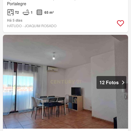
Portalegre
T2
1
65 m²
Há 5 dias
HÁTUDO - JOAQUIM ROSADO
12 Fotos