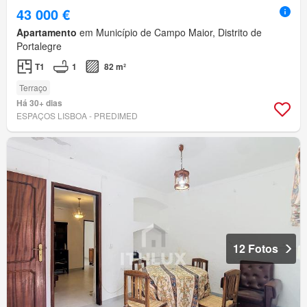
43 000 €
Apartamento
em Município de Campo Maior, Distrito de
Portalegre
T1
1
82 m²
Terraço
Há 30+ dias
ESPAÇOS LISBOA - PREDIMED
12 Fotos