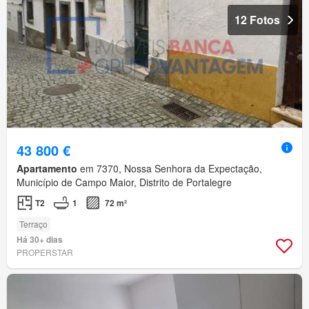
12 Fotos
43 800 €
Apartamento
em 7370, Nossa Senhora da Expectação,
Município de Campo Maior, Distrito de Portalegre
T2
1
72 m²
Terraço
Há 30+ dias
PROPERSTAR