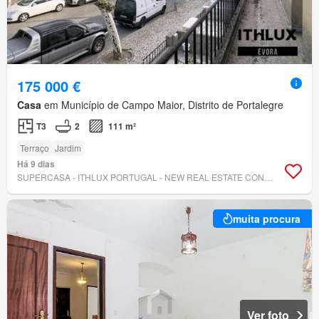
175 000 €
Casa
em Município de Campo Maior, Distrito de Portalegre
T3
2
111 m²
Terraço
Jardim
Há 9 dias
SUPERCASA - ITHLUX PORTUGAL - NEW REAL ESTATE CONCEPT
muita procura
Ver foto