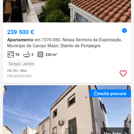
239 500 €
Apartamento
em 7370-050, Nossa Senhora da Expectação,
Município de Campo Maior, Distrito de Portalegre
T6
3
230 m²
Terraço
Jardim
Há 30+ dias
PROPERSTAR
muita procura
Ver foto