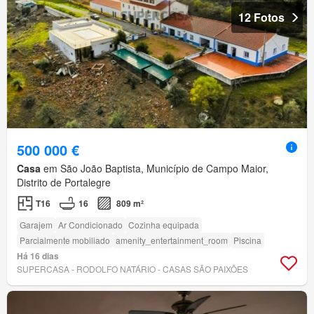
12 Fotos
500 000 €
Casa
em São João Baptista, Município de Campo Maior,
Distrito de Portalegre
T16
16
809 m²
Garajem
Ar Condicionado
Cozinha equipada
Parcialmente mobiliado
amenity_entertainment_room
Piscina
Há 16 dias
SUPERCASA - RODOLFO NATÁRIO - CASAS SÃO PAIXÕES