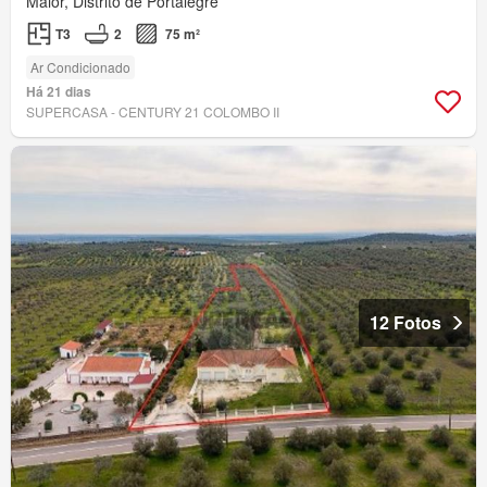
Maior, Distrito de Portalegre
T3
2
75 m²
Ar Condicionado
Há 21 dias
SUPERCASA - CENTURY 21 COLOMBO II
12 Fotos