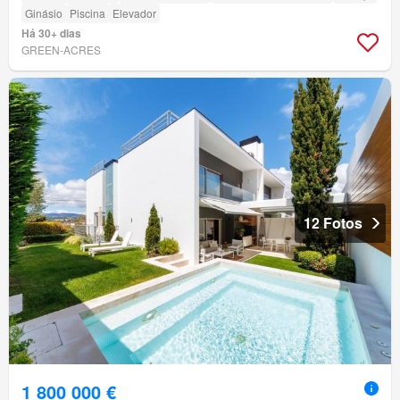
Ginásio
Piscina
Elevador
Há 30+ dias
GREEN-ACRES
12 Fotos
1 800 000 €