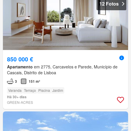
12 Fotos
850 000 €
Apartamento
em 2775, Carcavelos e Parede, Município de
Cascais, Distrito de Lisboa
3
151 m²
Varanda
Terraço
Piscina
Jardim
Há 30+ dias
GREEN-ACRES