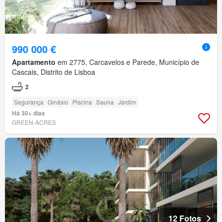
990 000 €
Apartamento
em 2775, Carcavelos e Parede, Município de
Cascais, Distrito de Lisboa
2
Segurança
Ginásio
Piscina
Sauna
Jardim
Há 30+ dias
GREEN-ACRES
12 Fotos