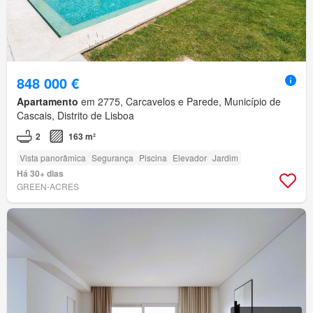
848 000 €
Apartamento
em 2775, Carcavelos e Parede, Município de
Cascais, Distrito de Lisboa
2
163 m²
Vista panorâmica
Segurança
Piscina
Elevador
Jardim
Há 30+ dias
GREEN-ACRES