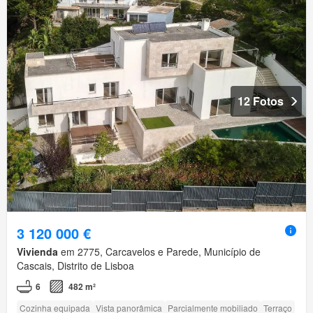
12 Fotos
3 120 000 €
Vivienda
em 2775, Carcavelos e Parede, Município de
Cascais, Distrito de Lisboa
6
482 m²
Cozinha equipada
Vista panorâmica
Parcialmente mobiliado
Terraço