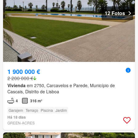
12 Fotos
1 900 000 €
2 200 000 €
Vivienda
em 2750, Carcavelos e Parede, Município de
Cascais, Distrito de Lisboa
4
316 m²
Garajem
Terraço
Piscina
Jardim
Há 18 dias
GREEN-ACRES