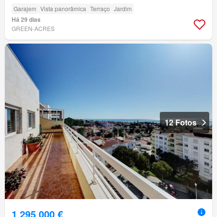
Garajem
Vista panorâmica
Terraço
Jardim
Há 29 dias
GREEN-ACRES
12 Fotos
1 295 000 €