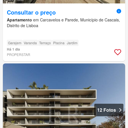
Consultar o preço
Apartamento
em Carcavelos e Parede, Município de Cascais,
Distrito de Lisboa
Garajem
Varanda
Terraço
Piscina
Jardim
Há 1 dia
PROPERSTAR
12 Fotos