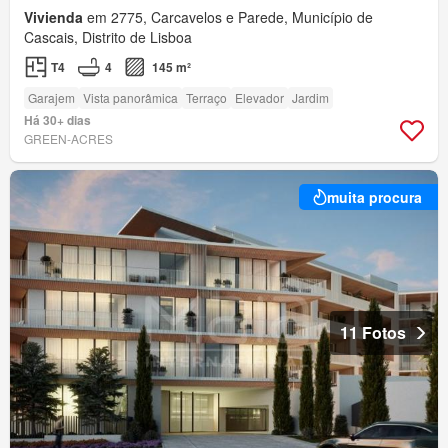
Vivienda
em 2775, Carcavelos e Parede, Município de
Cascais, Distrito de Lisboa
T4
4
145 m²
Garajem
Vista panorâmica
Terraço
Elevador
Jardim
Há 30+ dias
GREEN-ACRES
muita procura
11 Fotos