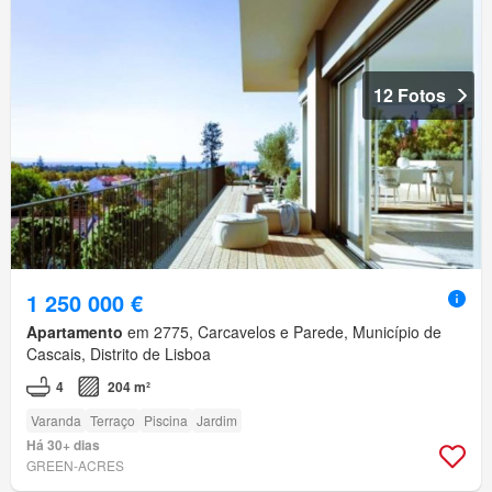
12 Fotos
1 250 000 €
Apartamento
em 2775, Carcavelos e Parede, Município de
Cascais, Distrito de Lisboa
4
204 m²
Varanda
Terraço
Piscina
Jardim
Há 30+ dias
GREEN-ACRES