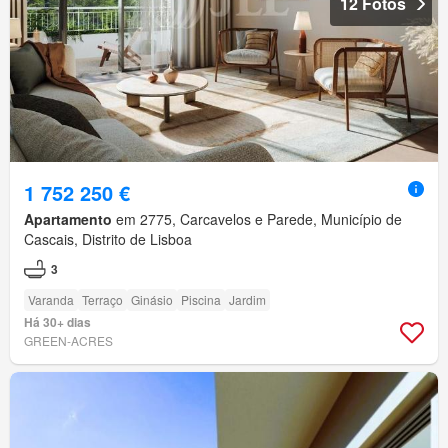
12 Fotos
1 752 250 €
Apartamento
em 2775, Carcavelos e Parede, Município de
Cascais, Distrito de Lisboa
3
Varanda
Terraço
Ginásio
Piscina
Jardim
Há 30+ dias
GREEN-ACRES