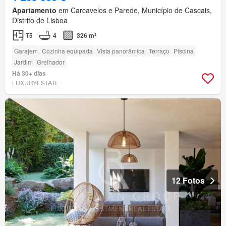
Apartamento
em Carcavelos e Parede, Município de Cascais,
Distrito de Lisboa
T5
4
326 m²
Garajem
Cozinha equipada
Vista panorâmica
Terraço
Piscina
Jardim
Grelhador
Há 30+ dias
LUXURYESTATE
12 Fotos