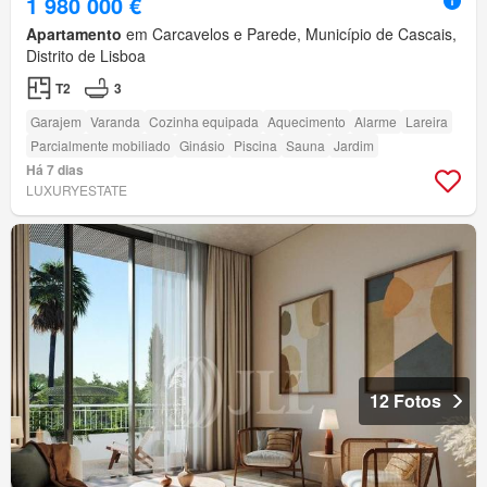
1 980 000 €
Apartamento
em Carcavelos e Parede, Município de Cascais,
Distrito de Lisboa
T2
3
Garajem
Varanda
Cozinha equipada
Aquecimento
Alarme
Lareira
Parcialmente mobiliado
Ginásio
Piscina
Sauna
Jardim
Há 7 dias
LUXURYESTATE
12 Fotos