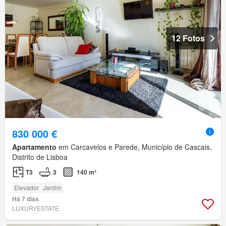
12 Fotos
830 000 €
Apartamento
em Carcavelos e Parede, Município de Cascais,
Distrito de Lisboa
T3
3
140 m²
Elevador
Jardim
Há 7 dias
LUXURYESTATE