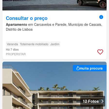
Consultar o preço
Apartamento
em Carcavelos e Parede, Município de Cascais,
Distrito de Lisboa
Varanda
Totalmente mobiliado
Jardim
Há 7 dias
PROPERSTAR
muita procura
12 Fotos