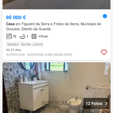
95 000 €
Casa
em Figueiró da Serra e Freixo da Serra, Município de
Gouveia, Distrito da Guarda
T3
1
174 m²
Garajem
Quintal
Lareira
Há 25 dias
SUPERCASA - MOUNTAIN HOME IMOBILIÁRIA
12 Fotos