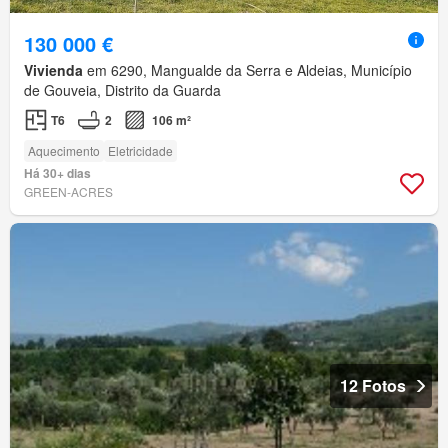
130 000 €
Vivienda
em 6290, Mangualde da Serra e Aldeias, Município
de Gouveia, Distrito da Guarda
T6
2
106 m²
Aquecimento
Eletricidade
Há 30+ dias
GREEN-ACRES
12 Fotos