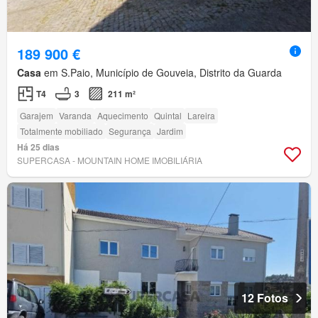
189 900 €
Casa
em S.Paio, Município de Gouveia, Distrito da Guarda
T4
3
211 m²
Garajem
Varanda
Aquecimento
Quintal
Lareira
Totalmente mobiliado
Segurança
Jardim
Há 25 dias
SUPERCASA - MOUNTAIN HOME IMOBILIÁRIA
12 Fotos