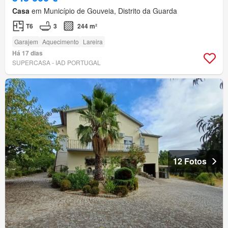
Casa
em Município de Gouveia, Distrito da Guarda
T6
3
244 m²
Garajem
Aquecimento
Lareira
Há 17 dias
SUPERCASA - IAD PORTUGAL
12 Fotos