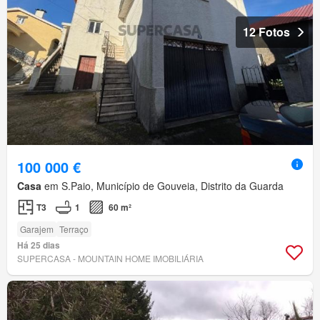
12 Fotos
100 000 €
Casa
em S.Paio, Município de Gouveia, Distrito da Guarda
T3
1
60 m²
Garajem
Terraço
Há 25 dias
SUPERCASA - MOUNTAIN HOME IMOBILIÁRIA