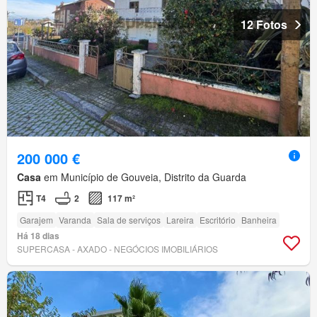
12 Fotos
200 000 €
Casa
em Município de Gouveia, Distrito da Guarda
T4
2
117 m²
Garajem
Varanda
Sala de serviços
Lareira
Escritório
Banheira
Há 18 dias
SUPERCASA - AXADO - NEGÓCIOS IMOBILIÁRIOS