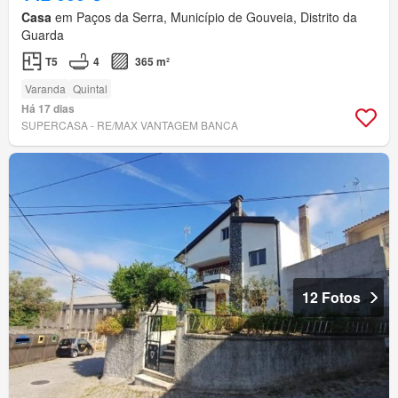
Casa
em Paços da Serra, Município de Gouveia, Distrito da
Guarda
T5
4
365 m²
Varanda
Quintal
Há 17 dias
SUPERCASA - RE/MAX VANTAGEM BANCA
12 Fotos