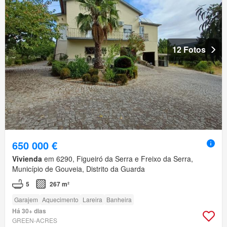
12 Fotos
650 000 €
Vivienda
em 6290, Figueiró da Serra e Freixo da Serra,
Município de Gouveia, Distrito da Guarda
5
267 m²
Garajem
Aquecimento
Lareira
Banheira
Há 30+ dias
GREEN-ACRES