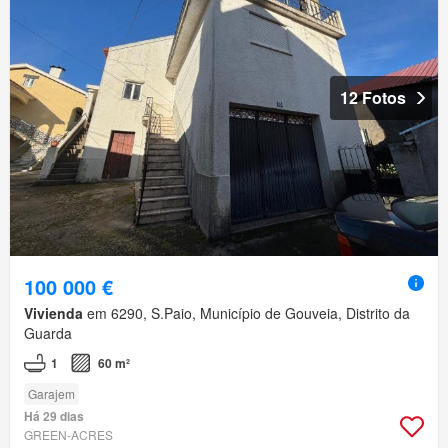
12 Fotos
100 000 €
Vivienda
em 6290, S.Paio, Município de Gouveia, Distrito da
Guarda
1
60 m²
Garajem
Há 29 dias
GREEN-ACRES