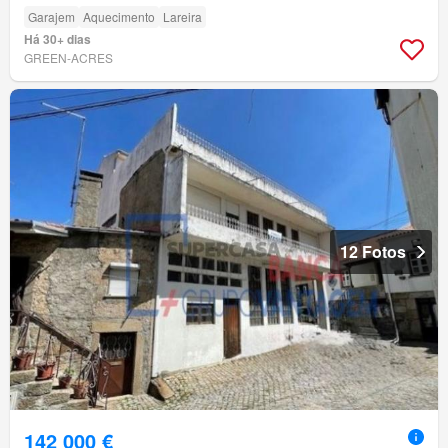
Garajem
Aquecimento
Lareira
Há 30+ dias
GREEN-ACRES
12 Fotos
142 000 €