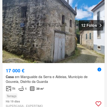
12 Fotos
17 000 €
Casa
em Mangualde da Serra e Aldeias, Município de
Gouveia, Distrito da Guarda
T1
1
39 m²
Terraço
Há 19 dias
SUPERCASA - EXPERTIMO