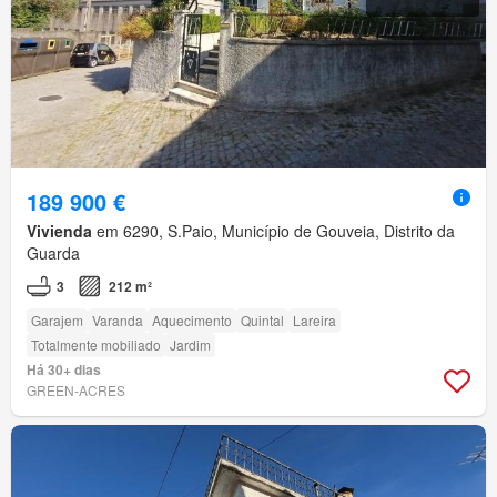
189 900 €
Vivienda
em 6290, S.Paio, Município de Gouveia, Distrito da
Guarda
3
212 m²
Garajem
Varanda
Aquecimento
Quintal
Lareira
Totalmente mobiliado
Jardim
Há 30+ dias
GREEN-ACRES