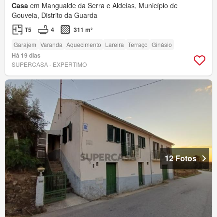
Casa
em Mangualde da Serra e Aldeias, Município de
Gouveia, Distrito da Guarda
T5
4
311 m²
Garajem
Varanda
Aquecimento
Lareira
Terraço
Ginásio
Há 19 dias
SUPERCASA - EXPERTIMO
12 Fotos