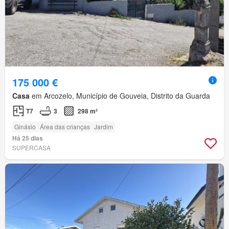
175 000 €
Casa
em Arcozelo, Município de Gouveia, Distrito da Guarda
T7
3
298 m²
Ginásio
Área das crianças
Jardim
Há 25 dias
SUPERCASA