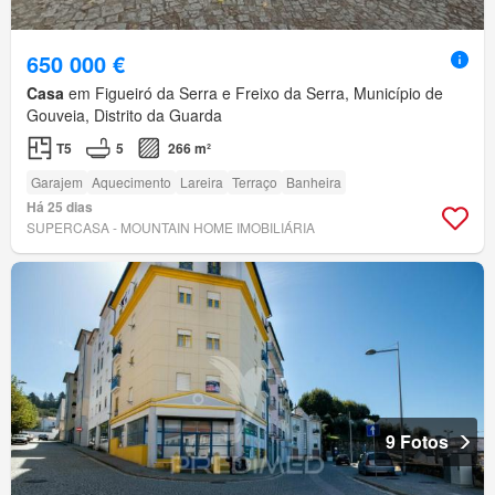
650 000 €
Casa
em Figueiró da Serra e Freixo da Serra, Município de
Gouveia, Distrito da Guarda
T5
5
266 m²
Garajem
Aquecimento
Lareira
Terraço
Banheira
Há 25 dias
SUPERCASA - MOUNTAIN HOME IMOBILIÁRIA
9 Fotos