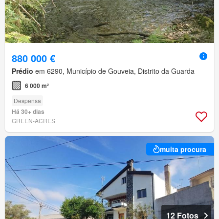
880 000 €
Prédio
em 6290, Município de Gouveia, Distrito da Guarda
6 000 m²
Despensa
Há 30+ dias
GREEN-ACRES
muita procura
12 Fotos