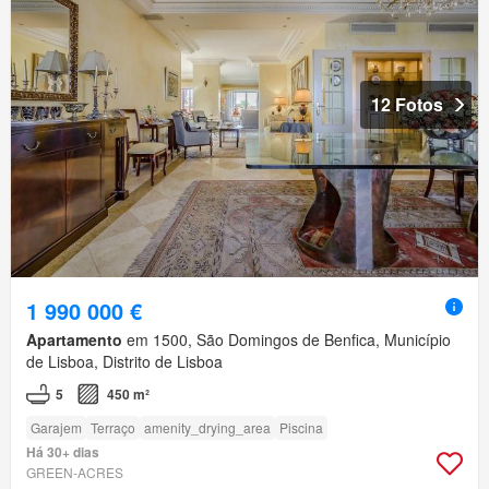
12 Fotos
1 990 000 €
Apartamento
em 1500, São Domingos de Benfica, Município
de Lisboa, Distrito de Lisboa
5
450 m²
Garajem
Terraço
amenity_drying_area
Piscina
Há 30+ dias
GREEN-ACRES