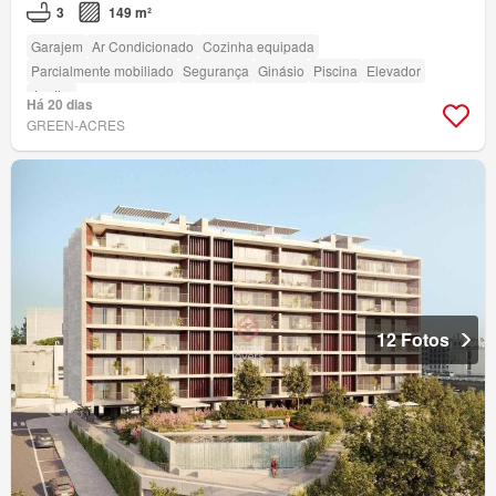
3
149 m²
Garajem
Ar Condicionado
Cozinha equipada
Parcialmente mobiliado
Segurança
Ginásio
Piscina
Elevador
Jardim
Há 20 dias
GREEN-ACRES
12 Fotos