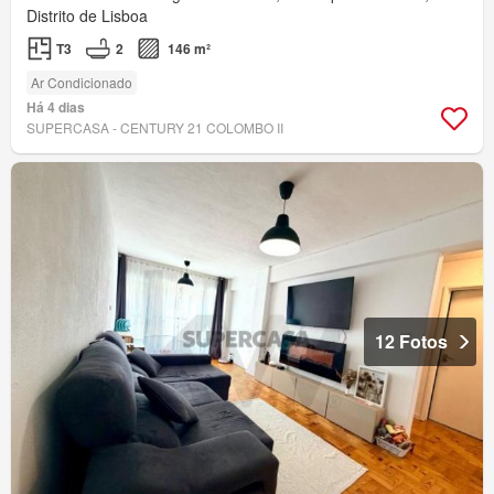
Distrito de Lisboa
T3
2
146 m²
Ar Condicionado
Há 4 dias
SUPERCASA - CENTURY 21 COLOMBO II
12 Fotos