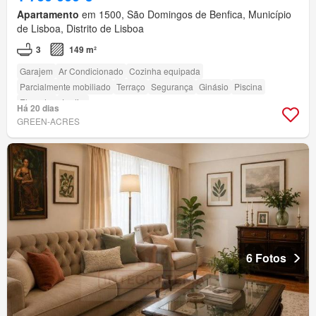
Apartamento
em 1500, São Domingos de Benfica, Município
de Lisboa, Distrito de Lisboa
3
149 m²
Garajem
Ar Condicionado
Cozinha equipada
Parcialmente mobiliado
Terraço
Segurança
Ginásio
Piscina
Elevador
Jardim
Há 20 dias
GREEN-ACRES
6 Fotos