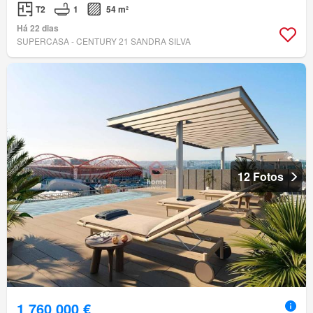
T2
1
54 m²
Há 22 dias
SUPERCASA - CENTURY 21 SANDRA SILVA
12 Fotos
1 760 000 €