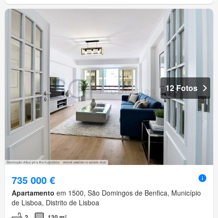
12 Fotos
735 000 €
Apartamento
em 1500, São Domingos de Benfica, Município
de Lisboa, Distrito de Lisboa
2
130 m²