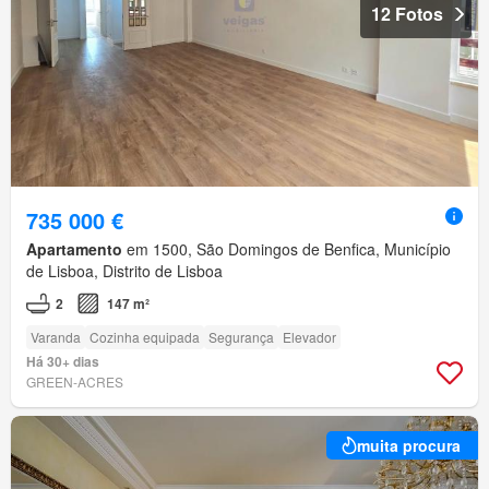
12 Fotos
735 000 €
Apartamento
em 1500, São Domingos de Benfica, Município
de Lisboa, Distrito de Lisboa
2
147 m²
Varanda
Cozinha equipada
Segurança
Elevador
Há 30+ dias
GREEN-ACRES
muita procura