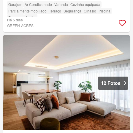
Garajem
Ar Condicionado
Varanda
Cozinha equipada
Parcialmente mobiliado
Terraço
Segurança
Ginásio
Piscina
Elevador
Jardim
Há 5 dias
GREEN-ACRES
12 Fotos