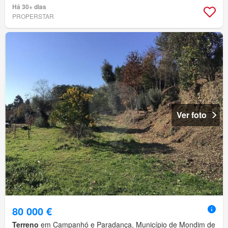
Há 30+ dias
PROPERSTAR
Ver foto
80 000 €
Terreno
em Campanhó e Paradança, Município de Mondim de