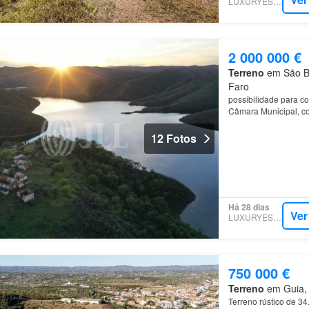
LUXURYESTATE
2 000 000 €
Terreno
em São Ba
Faro
possibilidade para c
Câmara Municipal, co
A sua localização est
12 Fotos
Há 28 dias
Ver
LUXURYESTATE
750 000 €
Terreno
em Guia, M
Terreno rústico de 34