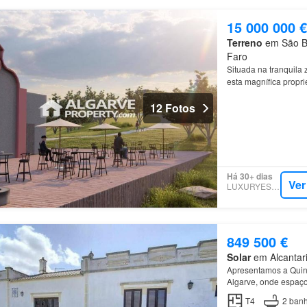
15 000 000 €
Terreno
em São Ba
Faro
Situada na tranquila
esta magnífica propr
Pedido de Informaçã
12 Fotos
Há 30+ dias
Ver
LUXURYESTATE
849 500 €
Solar
em Alcantaril
Apresentamos a Quint
Algarve, onde espaço
oportunidade rara de
T4
2
banh