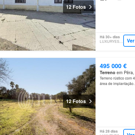
12 Fotos
Há 30+ dias
Ver
LUXURYESTATE
495 000 €
Terreno
em Pêra, M
Terreno rústico com 
área de implantaçã
12 Fotos
Há 28 dias
Ver