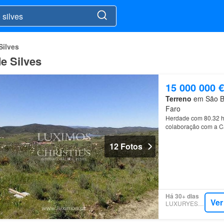
Silves
e Silves
15 000 000 €
Terreno
em São Ba
Faro
Herdade com 80.32 he
colaboração com a C
12 Fotos
Há 30+ dias
Ver
LUXURYESTATE