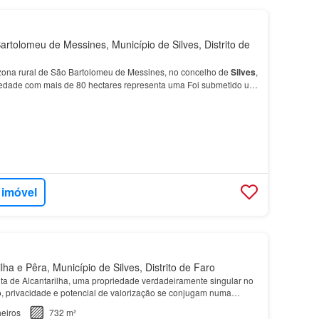
rtolomeu de Messines, Município de Silves, Distrito de
 zona rural de São Bartolomeu de Messines, no concelho de
Silves
,
iedade com mais de 80 hectares representa uma Foi submetido um
o Prévia (PIP) à Câmara Municipal de…
 imóvel
ha e Pêra, Município de Silves, Distrito de Faro
a de Alcantarilha, uma propriedade verdadeiramente singular no
, privacidade e potencial de valorização se conjugam numa
 investimento…
eiros
732 m²