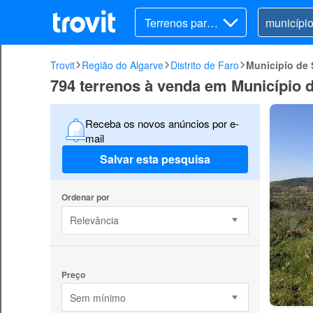
Terrenos para v
ender
Trovit
Região do Algarve
Distrito de Faro
Município de 
794 terrenos à venda em Município d
Receba os novos anúncios por e-
mail
Salvar esta pesquisa
Ordenar por
Relevância
Preço
Sem mínimo