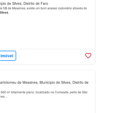
io de Silves, Distrito de Faro
da SB de Messines, existe um bom acesso rodoviário através do
Silves
.
 imóvel
rtolomeu de Messines, Município de Silves, Distrito de
1.560 m² totalmente plano, localizado na Cumeada, perto de São
ines…