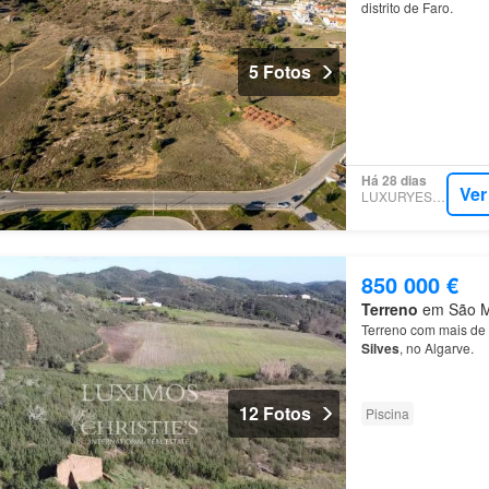
distrito de Faro.
5 Fotos
Há 28 dias
Ver
LUXURYESTATE
850 000 €
Terreno
em São Ma
Terreno com mais de 
Silves
, no Algarve.
12 Fotos
Piscina