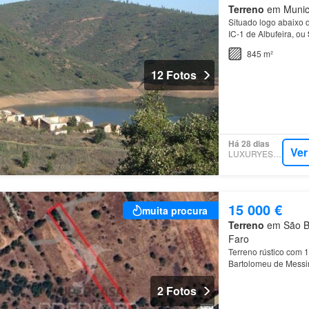
Terreno
em Municíp
Situado logo abaixo 
IC-1 de Albufeira, ou
845 m²
12 Fotos
Há 28 dias
Ver
LUXURYESTATE
15 000 €
muita procura
Terreno
em São Ba
Faro
Terreno rústico com 
Bartolomeu de Mess
2 Fotos