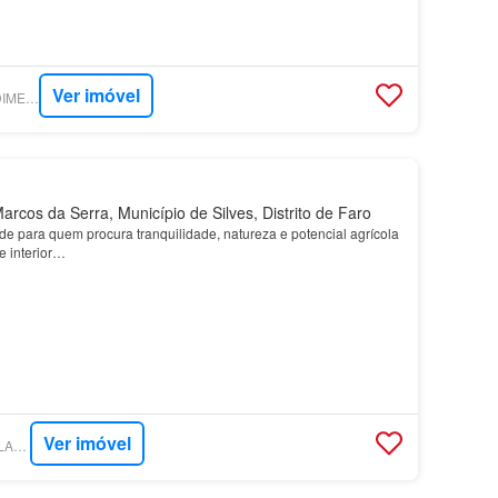
Ver imóvel
SUPERCASA - PREDIMED IMOBILÍARIA
rcos da Serra, Município de Silves, Distrito de Faro
de para quem procura tranquilidade, natureza e potencial agrícola
e interior…
Ver imóvel
SUPERCASA - KW FLASH ALGARVE