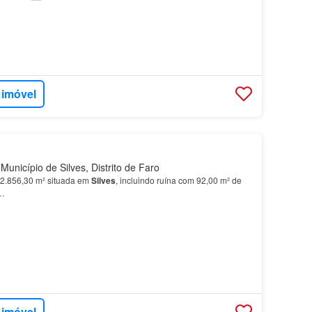
 imóvel
unicípio de Silves, Distrito de Faro
42.856,30 m² situada em
Silves
, incluindo ruína com 92,00 m² de
o…
 imóvel