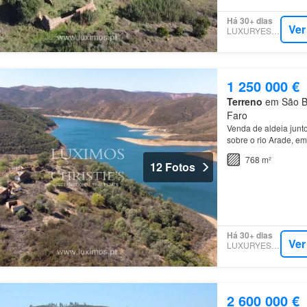
Há 30+ dias
Ver
LUXURYESTATE
1 250 000 €
Terreno
em São Ba
Faro
Venda de aldeia jun
sobre o rio Arade, e
768 m²
12 Fotos
Há 30+ dias
Ver
LUXURYESTATE
2 600 000 €