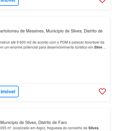
rtolomeu de Messines, Município de Silves, Distrito de
onstruir até 9 600 m2 de acordo com o PDM e parecer favorável da
m um enorme potencial para desenvolvimento turístico em
Silves
ratégica proporciona fácil acesso a…
 imóvel
unicípio de Silves, Distrito de Faro
.055 m², localizado em Algoz, freguesia do concelho de
Silves
,