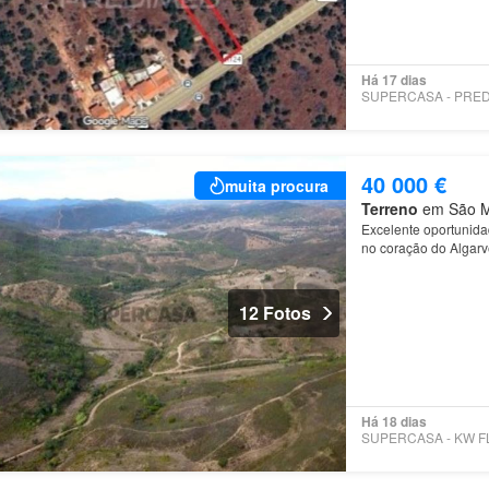
Há 17 dias
40 000 €
muita procura
Terreno
em São Ma
Excelente oportunida
no coração do Algarv
12 Fotos
Há 18 dias