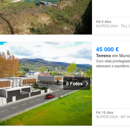
Há 8 dias
45 000 €
Terreno
em Municíp
Com vista privilegiad
oferecem o equilíbrio
5 Fotos
Há 16 dias