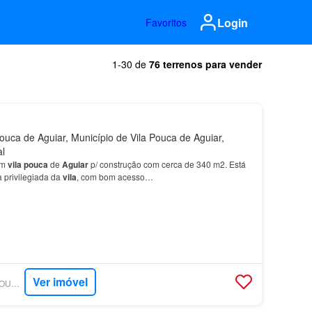
Login
Favoritos
1-30 de
76 terrenos para vender
ouca de Aguiar, Município de Vila Pouca de Aguiar,
al
em
vila
pouca
de
Aguiar
p/ construção com cerca de 340 m2. Está
 privilegiada da
vila
, com bom acesso…
Ver imóvel
SUPERCASA - MY HOUSE IMOBILIARIA