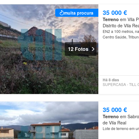
35 000 €
muita procura
Terreno
em Vila P
Distrito de Vila Re
EN2 a 100 metros, na
Centro Saúde, Tribun
minutos da
Vila
Terma
12 Fotos
Há 8 dias
35 000 €
Terreno
em Sabroso
de Vila Real
Lote de terreno em u