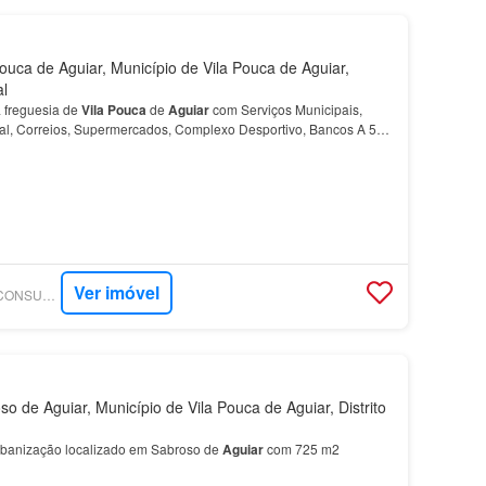
ouca de Aguiar, Município de Vila Pouca de Aguiar,
al
 freguesia de
Vila
Pouca
de
Aguiar
com Serviços Municipais,
al, Correios, Supermercados, Complexo Desportivo, Bancos A 5
l de Pedras Salgadas, 15 minutos do Vidago…
Ver imóvel
SUPERCASA - TILL CONSULTORIA IMOBILIÁRIA
 de Aguiar, Município de Vila Pouca de Aguiar, Distrito
rbanização localizado em Sabroso de
Aguiar
com 725 m2