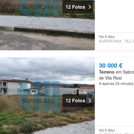
12 Fotos
Há 8 dias
30 000 €
Terreno
em Sabroso
de Vila Real
A apenas 25 minutos
12 Fotos
Há 8 dias