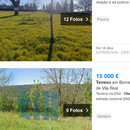
relação à via publica
12 Fotos
Piscina
Há 18 dias
15 000 €
Terreno
em Bornes 
de Vila Real
Terreno na EN2 -
Vila
estrada nacional EN2
interesse e localizaç
9 Fotos
Garajem