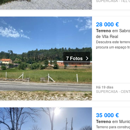
28 000 €
Terreno
em Sabroso
de Vila Real
Descubra este terre
procura um espaço tr
7 Fotos
Há 19 dias
35 000 €
Terreno
em Municíp
Terreno para const