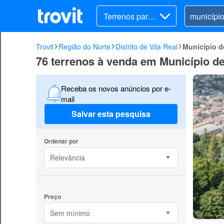
Terrenos para v
ender
Trovit
Região do Norte
Distrito de Vila Real
Município d
76 terrenos à venda em Município de
Receba os novos anúncios por e-
mail
Salvar esta pesquisa
Ordenar por
Relevância
Preço
Sem mínimo