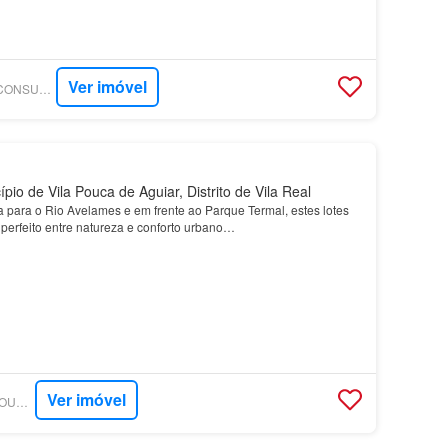
Ver imóvel
SUPERCASA - TILL CONSULTORIA IMOBILIÁRIA
io de Vila Pouca de Aguiar, Distrito de Vila Real
a para o Rio Avelames e em frente ao Parque Termal, estes lotes
 perfeito entre natureza e conforto urbano…
Ver imóvel
SUPERCASA - MY HOUSE IMOBILIARIA