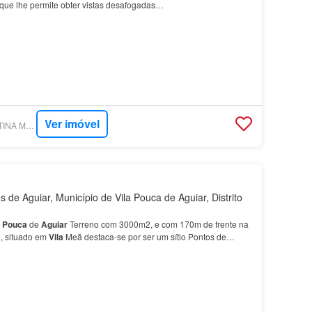
 que lhe permite obter vistas desafogadas…
Ver imóvel
SUPERCASA - CRISTINA MOURA IMOBILIÁRIA
de Aguiar, Município de Vila Pouca de Aguiar, Distrito
Pouca
de
Aguiar
Terreno com 3000m2, e com 170m de frente na
, situado em
Vila
Meã destaca-se por ser um sítio Pontos de
ão - 6 min de Pedras salgadas - 7 min de V…