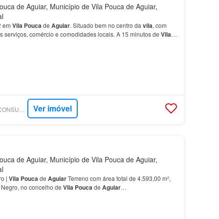
ouca de Aguiar, Município de Vila Pouca de Aguiar,
al
2 em
Vila
Pouca
de
Aguiar
. Situado bem no centro da
vila
, com
os serviços, comércio e comodidades locais. A 15 minutos de
Vila
Ver imóvel
SUPERCASA - TILL CONSULTORIA IMOBILIÁRIA
ouca de Aguiar, Município de Vila Pouca de Aguiar,
al
ro |
Vila
Pouca
de
Aguiar
Terreno com área total de 4.593,00 m²,
 Negro, no concelho de
Vila
Pouca
de
Aguiar
…