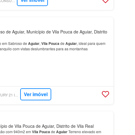
SUPERCASA - TILL CONSULTORIA IMOBILIÁRIA
 de Aguiar, Município de Vila Pouca de Aguiar, Distrito
no em Sabroso de
Aguiar
,
Vila
Pouca
de
Aguiar
, ideal para quem
anquilo com vistas deslumbrantes para as montanhas
Ver imóvel
SUPERCASA - CENTURY 21 ISIDORO ALVES - MEDIMERCADO
io de Vila Pouca de Aguiar, Distrito de Vila Real
rução com 940m2 em
Vila
Pouca
de
Aguiar
Terreno elevado em