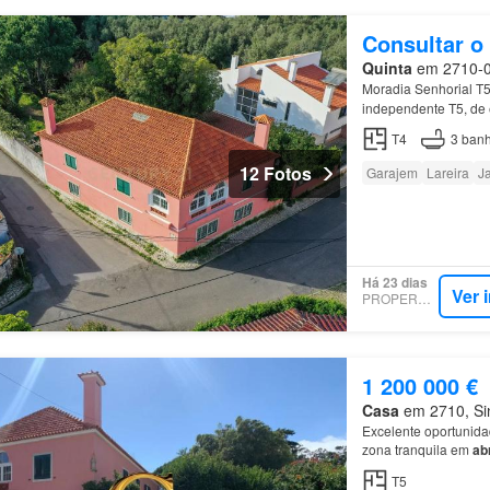
Consultar o
Quinta
em 2710-058
Moradia Senhorial T
independente T5, de e
Abrunheira
.
T4
3
banh
12 Fotos
Garajem
Lareira
J
Há 23 dias
Ver 
PROPERSTAR
1 200 000 €
Casa
em 2710, Sint
Excelente oportunid
zona tranquila em
ab
T5