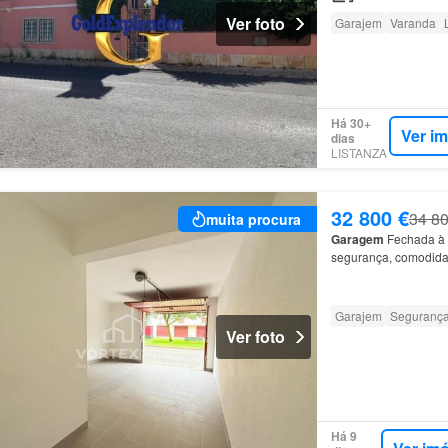
Ver foto
Garajem
Varanda
Há 30+
Ver i
dias
LISTANZA
32 800 €
34 80
muita procura
Garagem
Fechada à
segurança, comodida
Garajem
Seguranç
Ver foto
Há 9