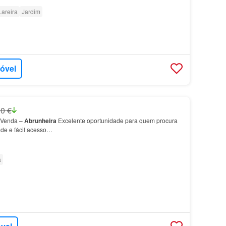
Lareira
Jardim
móvel
0 €
 Venda –
Abrunheira
Excelente oportunidade para quem procura
de e fácil acesso…
a