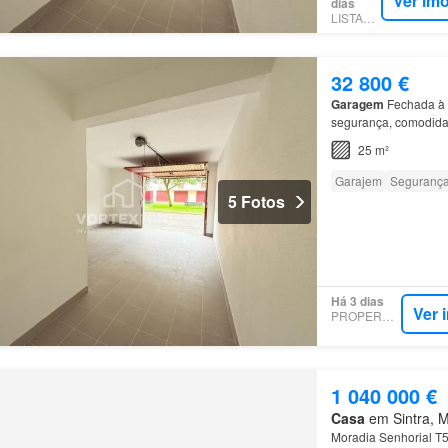
Ver im
dias
LISTANZA
32 800 €
Garagem
Fechada à
segurança, comodida
25 m²
Garajem
Seguranç
5 Fotos
Há 3 dias
Ver 
PROPERSTAR
1 040 000 €
Casa
em Sintra, Mu
Moradia Senhorial T