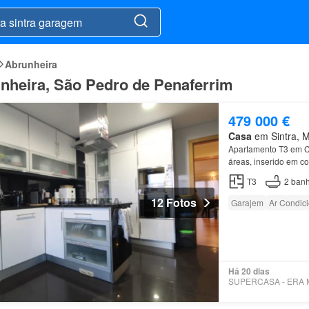
Abrunheira
nheira, São Pedro de Penaferrim
479 000 €
Casa
em Sintra, Mu
Apartamento T3 em C
áreas, inserido em c
garagem
box com cap
T3
2
banh
12 Fotos
Garajem
Ar Condic
Há 20 dias