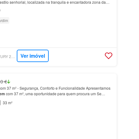
stilo senhorial, localizada na tranquila e encantadora zona da
²
ardim
Ver imóvel
SUPERCASA - CENTURY 21 - HOUSE MARKET
0 €
om 37 m² - Segurança, Conforto e Funcionalidade Apresentamos
gem
com 37 m², uma oportunidade para quem procura um Se
m
espaçosa, prática e com um elemento diferenciador q…
33 m²