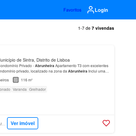
Login
Favoritos
1-7 de
7 vivendas
nicípio de Sintra, Distrito de Lisboa
ondomínio Privado -
Abrunheira
Apartamento T3 com excelentes
ondomínio privado, localizado na zona da
Abrunheira
Inclui uma
acidade para dois carros, oferecendo segura…
eiros
116 m²
ionado
Varanda
Grelhador
Ver imóvel
SUPERCASA - ERA MEM MARTINS