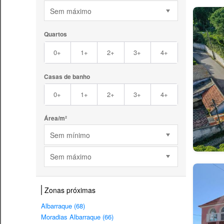
Sem máximo
Quartos
0+
1+
2+
3+
4+
Casas de banho
0+
1+
2+
3+
4+
Área/m²
Sem mínimo
Sem máximo
Zonas próximas
Albarraque (68)
Moradias Albarraque (66)