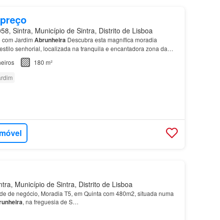
 preço
, Sintra, Município de Sintra, Distrito de Lisboa
5 com Jardim
Abrunheira
Descubra esta magnífica moradia
stilo senhorial, localizada na tranquila e encantadora zona da
eiros
180 m²
ardim
imóvel
ra, Município de Sintra, Distrito de Lisboa
ade de negócio, Moradia T5, em Quinta com 480m2, situada numa
runheira
, na freguesia de S…