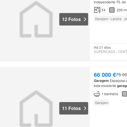
independente T5, de e
Abrunheira
.
T4
205 m
12 Fotos
Garajem
Lareira
J
Há 21 dias
66 000 €
75 00
Garagem
Espaçosa c
esta excelente
gara
procura uma
garage
1
banheiro
Garajem
11 Fotos