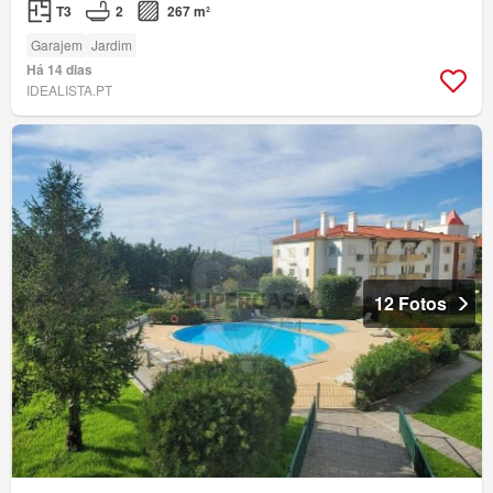
T3
2
267 m²
Garajem
Jardim
Há 14 dias
IDEALISTA.PT
12 Fotos