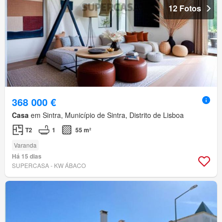
12 Fotos
368 000 €
Casa
em Sintra, Município de Sintra, Distrito de Lisboa
T2
1
55 m²
Varanda
Há 15 dias
SUPERCASA - KW ÁBACO