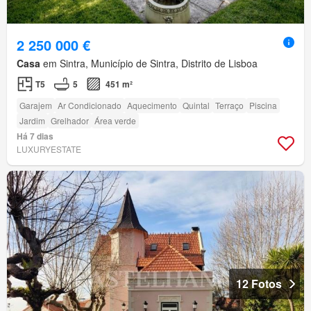
2 250 000 €
Casa
em Sintra, Município de Sintra, Distrito de Lisboa
T5
5
451 m²
Garajem
Ar Condicionado
Aquecimento
Quintal
Terraço
Piscina
Jardim
Grelhador
Área verde
Há 7 dias
LUXURYESTATE
12 Fotos