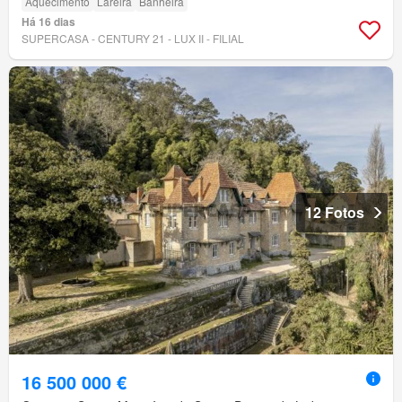
Aquecimento
Lareira
Banheira
Há 16 dias
SUPERCASA - CENTURY 21 - LUX II - FILIAL
12 Fotos
16 500 000 €