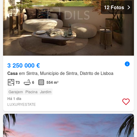
12 Fotos
3 250 000 €
Casa
em Sintra, Município de Sintra, Distrito de Lisboa
T3
6
554 m²
Garajem
Piscina
Jardim
Há 1 dia
LUXURYESTATE