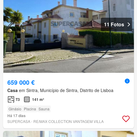
11 Fotos
659 000 €
Casa
em Sintra, Município de Sintra, Distrito de Lisboa
T3
141 m²
Ginásio
Piscina
Sauna
Há 17 dias
SUPERCASA - RE/MAX COLLECTION VANTAGEM VILLA