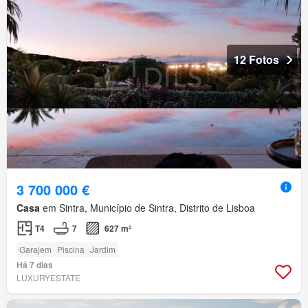
12 Fotos
3 700 000 €
Casa
em Sintra, Município de Sintra, Distrito de Lisboa
T4
7
627 m²
Garajem
Piscina
Jardim
Há 7 dias
LUXURYESTATE