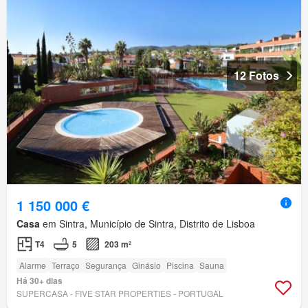
12 Fotos
1 150 000 €
Casa
em Sintra, Município de Sintra, Distrito de Lisboa
T4
5
203 m²
Alarme
Terraço
Segurança
Ginásio
Piscina
Sauna
Há 30+ dias
SUPERCASA - FIVE STAR PROPERTIES - PORTUGAL