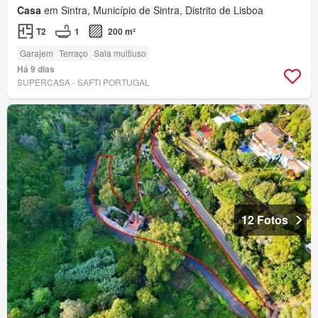
Casa
em Sintra, Município de Sintra, Distrito de Lisboa
T2
1
200 m²
Garajem
Terraço
Sala multiuso
Há 9 dias
SUPERCASA - SAFTI PORTUGAL
12 Fotos