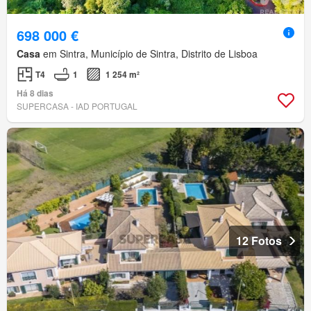
698 000 €
Casa
em Sintra, Município de Sintra, Distrito de Lisboa
T4
1
1 254 m²
Há 8 dias
SUPERCASA - IAD PORTUGAL
12 Fotos