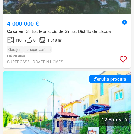
4 000 000 €
Casa
em Sintra, Município de Sintra, Distrito de Lisboa
T10
8
1 018 m²
Garajem
Terraço
Jardim
Há 20 dias
SUPERCASA - DRAFT IN HOMES
muita procura
12 Fotos