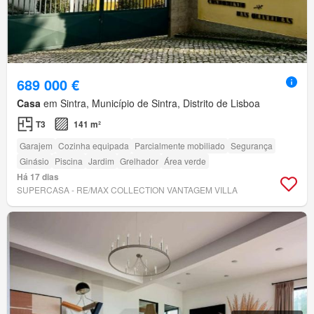
689 000 €
Casa
em Sintra, Município de Sintra, Distrito de Lisboa
T3
141 m²
Garajem
Cozinha equipada
Parcialmente mobiliado
Segurança
Ginásio
Piscina
Jardim
Grelhador
Área verde
Há 17 dias
SUPERCASA - RE/MAX COLLECTION VANTAGEM VILLA