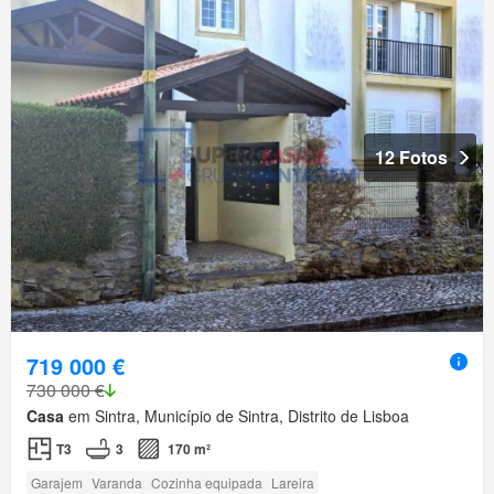
12 Fotos
719 000 €
730 000 €
Casa
em Sintra, Município de Sintra, Distrito de Lisboa
T3
3
170 m²
Garajem
Varanda
Cozinha equipada
Lareira