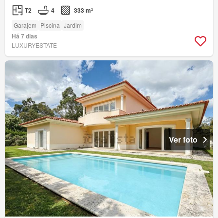
T2
4
333 m²
Garajem
Piscina
Jardim
Há 7 dias
LUXURYESTATE
Ver foto