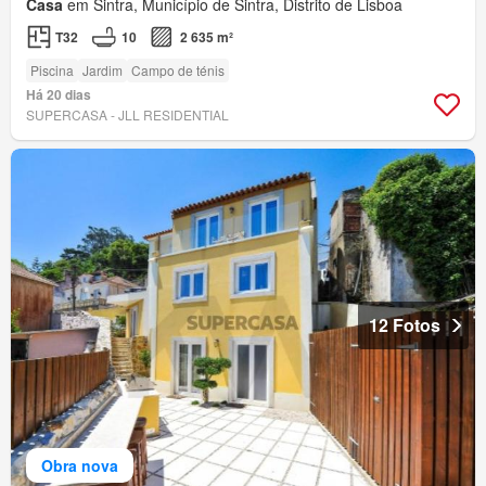
Casa
em Sintra, Município de Sintra, Distrito de Lisboa
T32
10
2 635 m²
Piscina
Jardim
Campo de ténis
Há 20 dias
SUPERCASA - JLL RESIDENTIAL
12 Fotos
Obra nova