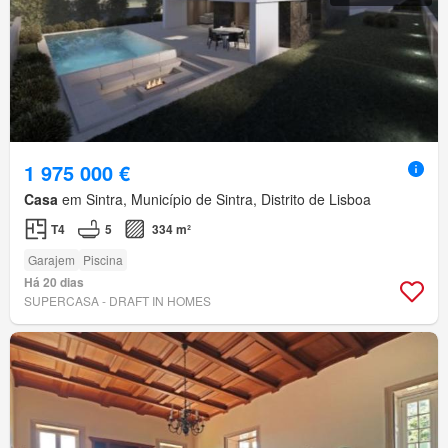
1 975 000 €
Casa
em Sintra, Município de Sintra, Distrito de Lisboa
T4
5
334 m²
Garajem
Piscina
Há 20 dias
SUPERCASA - DRAFT IN HOMES