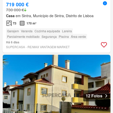
719 000 €
730 000 €
Casa
em Sintra, Município de Sintra, Distrito de Lisboa
T3
170 m²
Garajem
Varanda
Cozinha equipada
Lareira
Parcialmente mobiliado
Segurança
Piscina
Área verde
Há 6 dias
SUPERCASA - RE/MAX VANTAGEM MARKET
12 Fotos