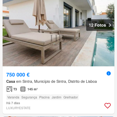
12 Fotos
750 000 €
Casa
em Sintra, Município de Sintra, Distrito de Lisboa
T3
145 m²
Varanda
Segurança
Piscina
Jardim
Grelhador
Há 7 dias
LUXURYESTATE