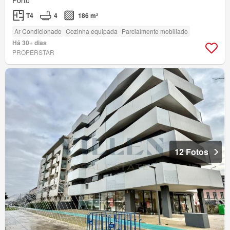
Porto
T4
4
186 m²
Ar Condicionado
Cozinha equipada
Parcialmente mobiliado
Há 30+ dias
PROPERSTAR
12 Fotos