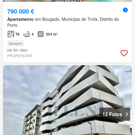
790 000 €
Apartamento
em Bougado, Município de Trofa, Distrito do
Porto
T6
4
304 m²
Garajem
Há 30+ dias
PROPERSTAR
12 Fotos