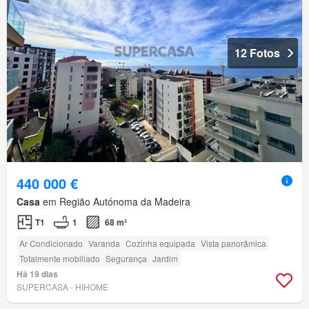
12 Fotos
440 000 €
Casa
em Região Autónoma da Madeira
T1
1
68 m²
Ar Condicionado
Varanda
Cozinha equipada
Vista panorâmica
Totalmente mobiliado
Segurança
Jardim
Há 19 dias
SUPERCASA - HIHOME