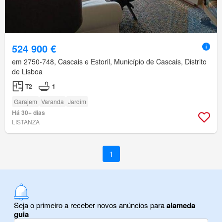
524 900 €
em 2750-748, Cascais e Estoril, Município de Cascais, Distrito
de Lisboa
T2
1
Garajem
Varanda
Jardim
Há 30+ dias
LISTANZA
1
Seja o primeiro a receber novos anúncios para
alameda
guia