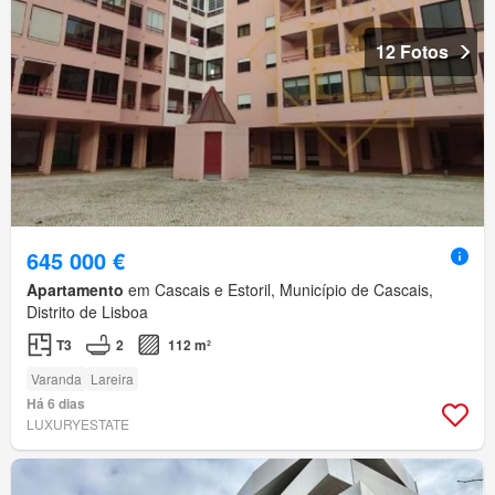
12 Fotos
645 000 €
Apartamento
em Cascais e Estoril, Município de Cascais,
Distrito de Lisboa
T3
2
112 m²
Varanda
Lareira
Há 6 dias
LUXURYESTATE