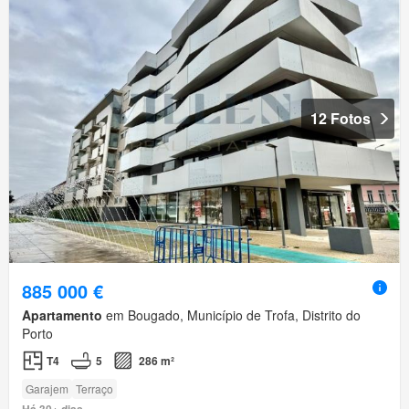
12 Fotos
885 000 €
Apartamento
em Bougado, Município de Trofa, Distrito do
Porto
T4
5
286 m²
Garajem
Terraço