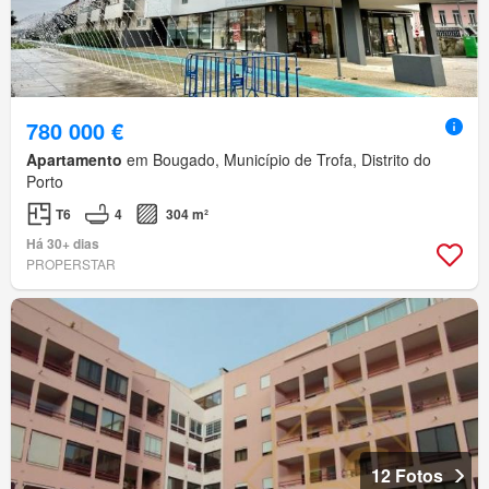
780 000 €
Apartamento
em Bougado, Município de Trofa, Distrito do
Porto
T6
4
304 m²
Há 30+ dias
PROPERSTAR
12 Fotos