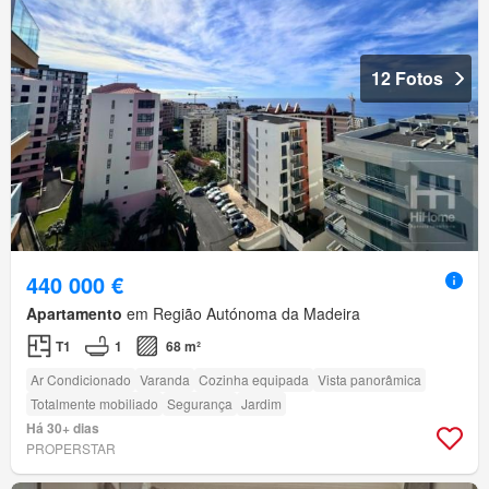
12 Fotos
440 000 €
Apartamento
em Região Autónoma da Madeira
T1
1
68 m²
Ar Condicionado
Varanda
Cozinha equipada
Vista panorâmica
Totalmente mobiliado
Segurança
Jardim
Há 30+ dias
PROPERSTAR