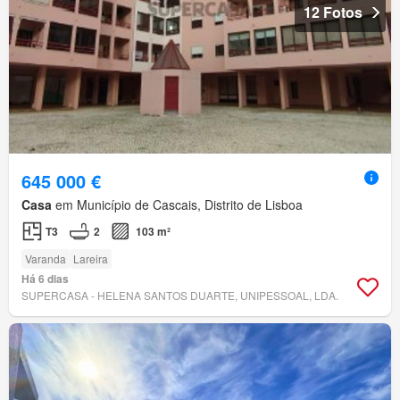
12 Fotos
645 000 €
Casa
em Município de Cascais, Distrito de Lisboa
T3
2
103 m²
Varanda
Lareira
Há 6 dias
SUPERCASA - HELENA SANTOS DUARTE, UNIPESSOAL, LDA.