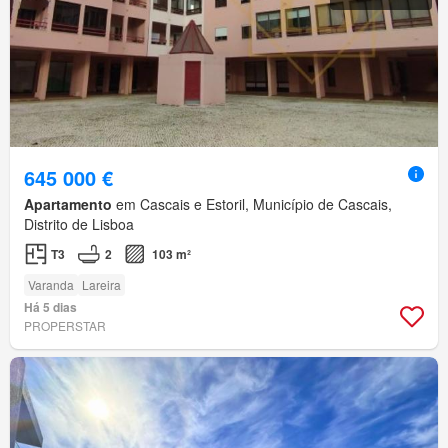
645 000 €
Apartamento
em Cascais e Estoril, Município de Cascais,
Distrito de Lisboa
T3
2
103 m²
Varanda
Lareira
Há 5 dias
PROPERSTAR