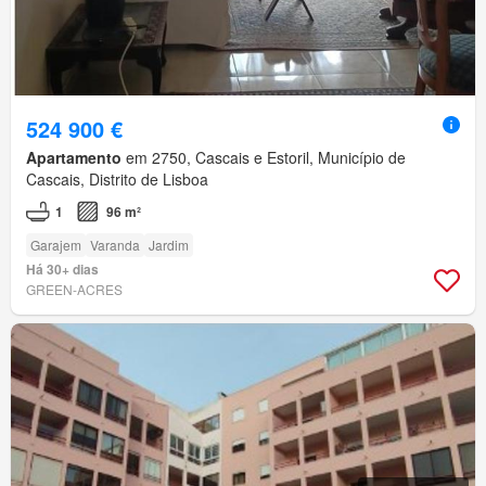
524 900 €
Apartamento
em 2750, Cascais e Estoril, Município de
Cascais, Distrito de Lisboa
1
96 m²
Garajem
Varanda
Jardim
Há 30+ dias
GREEN-ACRES