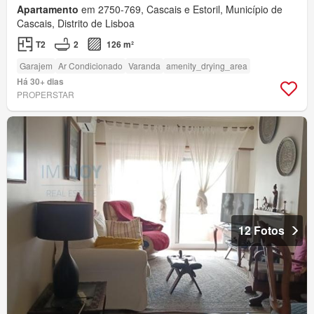
Apartamento
em 2750-769, Cascais e Estoril, Município de
Cascais, Distrito de Lisboa
T2
2
126 m²
Garajem
Ar Condicionado
Varanda
amenity_drying_area
Há 30+ dias
PROPERSTAR
12 Fotos