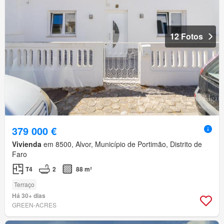
12 Fotos
379 000 €
Vivienda
em 8500, Alvor, Município de Portimão, Distrito de
Faro
T4
2
88 m²
Terraço
Há 30+ dias
GREEN-ACRES