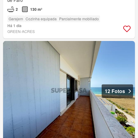
de Faro
2
130 m²
Garajem
Cozinha equipada
Parcialmente mobiliado
Há 1 dia
GREEN-ACRES
12 Fotos