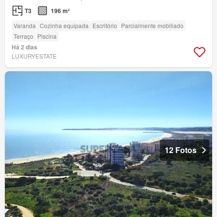
T3
196 m²
Varanda
Cozinha equipada
Escritório
Parcialmente mobiliado
Terraço
Piscina
Há 2 dias
LUXURYESTATE
12 Fotos