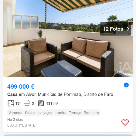
12 Fotos
499 000 €
Casa
em Alvor, Município de Portimão, Distrito de Faro
T3
3
131 m²
Varanda
Sala de serviços
Lareira
Terraço
Banheira
Há 2 dias
LUXURYESTATE