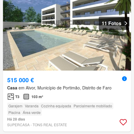
11 Fotos
515 000 €
Casa
em Alvor, Município de Portimão, Distrito de Faro
T3
103 m²
Garajem
Varanda
Cozinha equipada
Parcialmente mobiliado
Piscina
Área verde
Há 28 dias
SUPERCASA - TONS REAL ESTATE