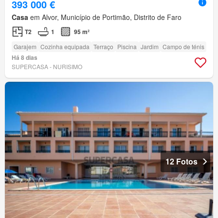
393 000 €
Casa
em Alvor, Município de Portimão, Distrito de Faro
T2
1
95 m²
Garajem
Cozinha equipada
Terraço
Piscina
Jardim
Campo de ténis
Há 8 dias
SUPERCASA - NURISIMO
12 Fotos