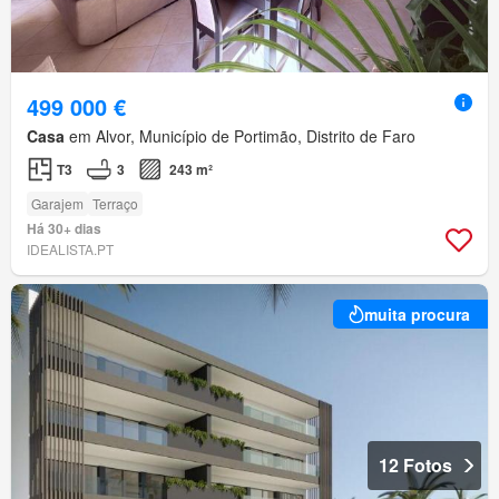
499 000 €
Casa
em Alvor, Município de Portimão, Distrito de Faro
T3
3
243 m²
Garajem
Terraço
Há 30+ dias
IDEALISTA.PT
muita procura
12 Fotos