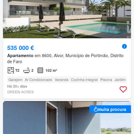
535 000 €
Apartamento
em 8600, Alvor, Município de Portimão, Distrito
de Faro
T2
2
102 m²
Garajem
Ar Condicionado
Varanda
Cozinha integral
Piscina
Jardim
Há 30+ dias
GREEN-ACRES
muita procura