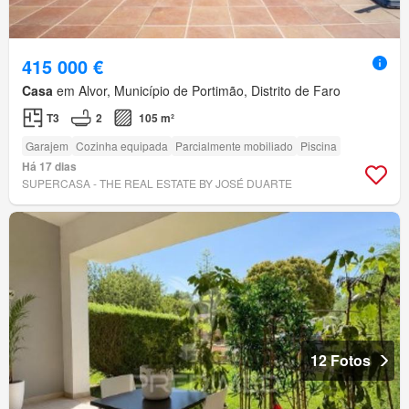
415 000 €
Casa
em Alvor, Município de Portimão, Distrito de Faro
T3
2
105 m²
Garajem
Cozinha equipada
Parcialmente mobiliado
Piscina
Há 17 dias
SUPERCASA - THE REAL ESTATE BY JOSÉ DUARTE
12 Fotos