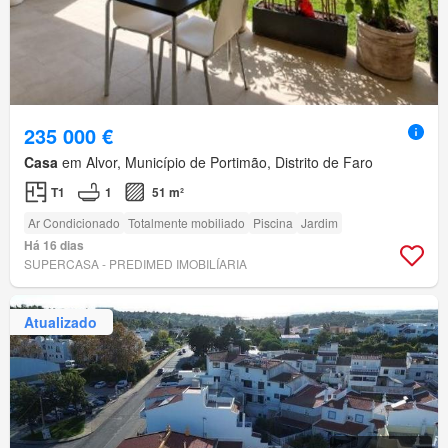
235 000 €
Casa
em Alvor, Município de Portimão, Distrito de Faro
T1
1
51 m²
Ar Condicionado
Totalmente mobiliado
Piscina
Jardim
Há 16 dias
SUPERCASA - PREDIMED IMOBILÍARIA
Atualizado