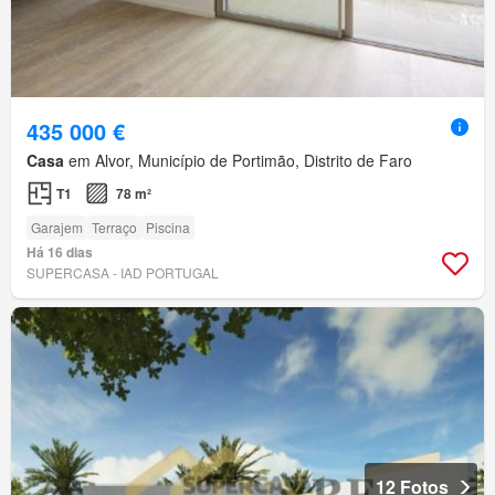
435 000 €
Casa
em Alvor, Município de Portimão, Distrito de Faro
T1
78 m²
Garajem
Terraço
Piscina
Há 16 dias
SUPERCASA - IAD PORTUGAL
12 Fotos