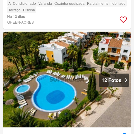
Ar Condicionado
Varanda
Cozinha equipada
Parcialmente mobiliado
Terraço
Piscina
Há 13 dias
GREEN-ACRES
12 Fotos