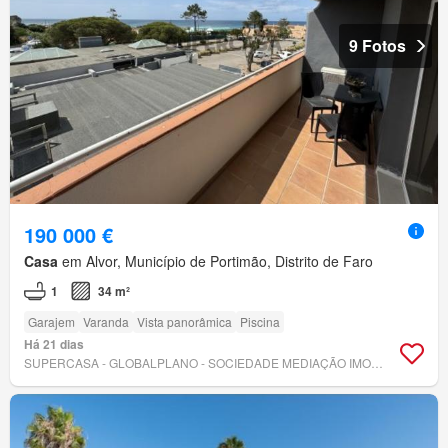
9 Fotos
190 000 €
Casa
em Alvor, Município de Portimão, Distrito de Faro
1
34 m²
Garajem
Varanda
Vista panorâmica
Piscina
Há 21 dias
SUPERCASA - GLOBALPLANO - SOCIEDADE MEDIAÇÃO IMOBILIÁRIA, LDA