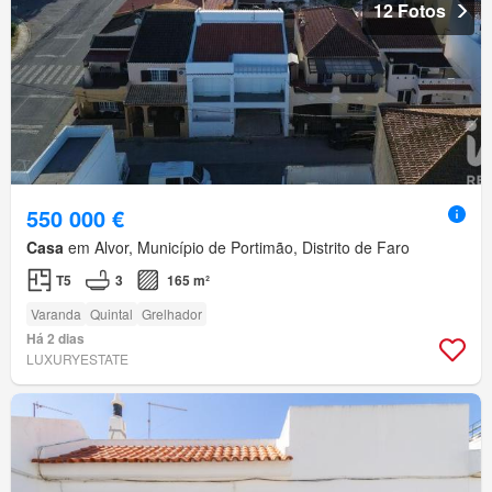
12 Fotos
550 000 €
Casa
em Alvor, Município de Portimão, Distrito de Faro
T5
3
165 m²
Varanda
Quintal
Grelhador
Há 2 dias
LUXURYESTATE