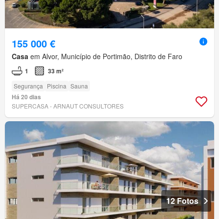
155 000 €
Casa
em Alvor, Município de Portimão, Distrito de Faro
1
33 m²
Segurança
Piscina
Sauna
Há 20 dias
SUPERCASA - ARNAUT CONSULTORES
12 Fotos