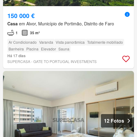
150 000 €
Casa
em Alvor, Município de Portimão, Distrito de Faro
1
35 m²
Ar Condicionado
Varanda
Vista panorâmica
Totalmente mobiliado
Banheira
Piscina
Elevador
Sauna
Há 17 dias
SUPERCASA - GATE TO PORTUGAL INVESTMENTS
12 Fotos