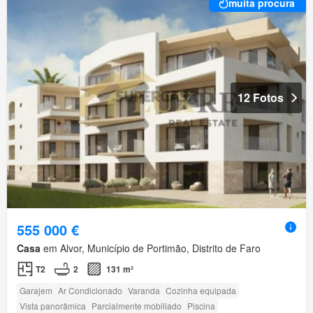
muita procura
12 Fotos
555 000 €
Casa
em Alvor, Município de Portimão, Distrito de Faro
T2
2
131 m²
Garajem
Ar Condicionado
Varanda
Cozinha equipada
Vista panorâmica
Parcialmente mobiliado
Piscina