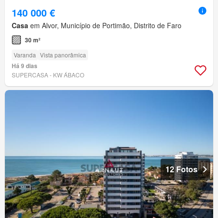
140 000 €
Casa
em Alvor, Município de Portimão, Distrito de Faro
30 m²
Varanda
Vista panorâmica
Há 9 dias
SUPERCASA - KW ÁBACO
12 Fotos