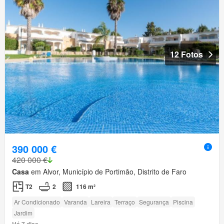
12 Fotos
390 000 €
420 000 €
Casa
em Alvor, Município de Portimão, Distrito de Faro
T2
2
116 m²
Ar Condicionado
Varanda
Lareira
Terraço
Segurança
Piscina
Jardim