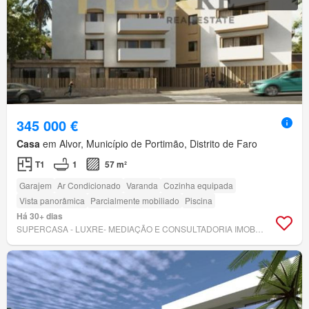
345 000 €
Casa
em Alvor, Município de Portimão, Distrito de Faro
T1
1
57 m²
Garajem
Ar Condicionado
Varanda
Cozinha equipada
Vista panorâmica
Parcialmente mobiliado
Piscina
Há 30+ dias
SUPERCASA - LUXRE- MEDIAÇÃO E CONSULTADORIA IMOBILIÁRIA, LDA