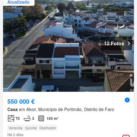
Atualizado
12 Fotos
550 000 €
Casa
em Alvor, Município de Portimão, Distrito de Faro
T5
3
165 m²
Varanda
Quintal
Grelhador
Há 2 dias