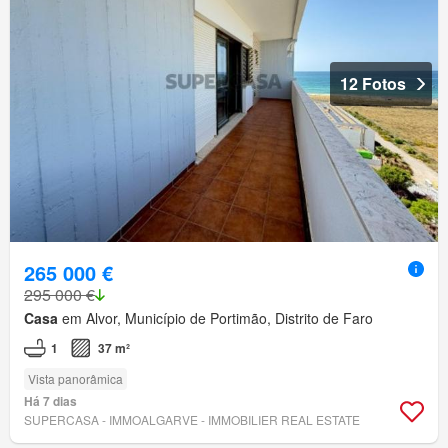
12 Fotos
265 000 €
295 000 €
Casa
em Alvor, Município de Portimão, Distrito de Faro
1
37 m²
Vista panorâmica
Há 7 dias
SUPERCASA - IMMOALGARVE - IMMOBILIER REAL ESTATE