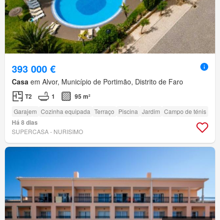
393 000 €
Casa
em Alvor, Município de Portimão, Distrito de Faro
T2
1
95 m²
Garajem
Cozinha equipada
Terraço
Piscina
Jardim
Campo de ténis
Há 8 dias
SUPERCASA - NURISIMO