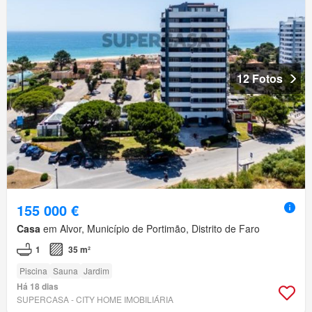
12 Fotos
155 000 €
Casa
em Alvor, Município de Portimão, Distrito de Faro
1
35 m²
Piscina
Sauna
Jardim
Há 18 dias
SUPERCASA - CITY HOME IMOBILIÁRIA