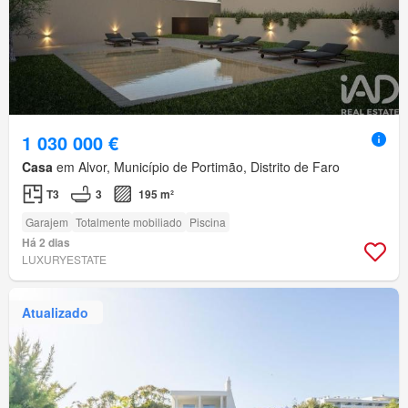
1 030 000 €
Casa
em Alvor, Município de Portimão, Distrito de Faro
T3
3
195 m²
Garajem
Totalmente mobiliado
Piscina
Há 2 dias
LUXURYESTATE
Atualizado