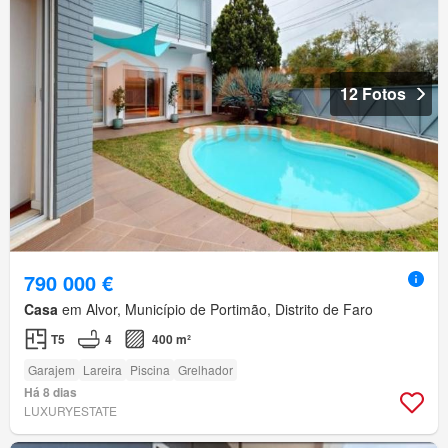
12 Fotos
790 000 €
Casa
em Alvor, Município de Portimão, Distrito de Faro
T5
4
400 m²
Garajem
Lareira
Piscina
Grelhador
Há 8 dias
LUXURYESTATE