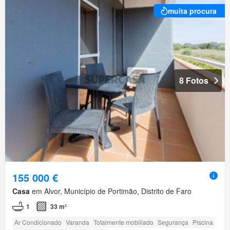
muita procura
8 Fotos
155 000 €
Casa
em Alvor, Município de Portimão, Distrito de Faro
1
33 m²
Ar Condicionado
Varanda
Totalmente mobiliado
Segurança
Piscina