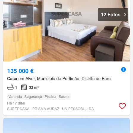
12 Fotos
135 000 €
Casa
em Alvor, Município de Portimão, Distrito de Faro
1
32 m²
Varanda
Segurança
Piscina
Sauna
Há 17 dias
SUPERCASA - PRISMA AUDAZ - UNIPESSOAL, LDA