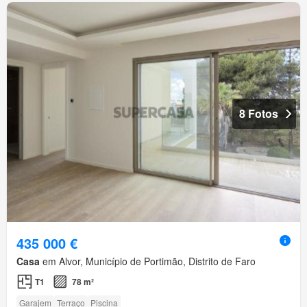
8 Fotos
435 000 €
Casa
em Alvor, Município de Portimão, Distrito de Faro
T1
78 m²
Garajem
Terraço
Piscina