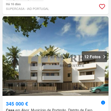
Há 16 dias
SUPERCASA - IAD PORTUGAL
12 Fotos
345 000 €
Casa
em Alvor, Município de Portimão, Distrito de Faro