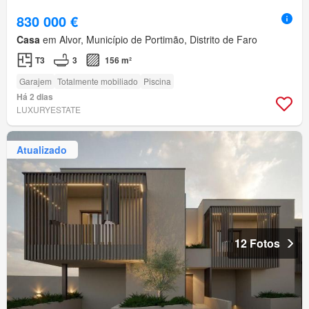
830 000 €
Casa
em Alvor, Município de Portimão, Distrito de Faro
T3
3
156 m²
Garajem
Totalmente mobiliado
Piscina
Há 2 dias
LUXURYESTATE
Atualizado
12 Fotos