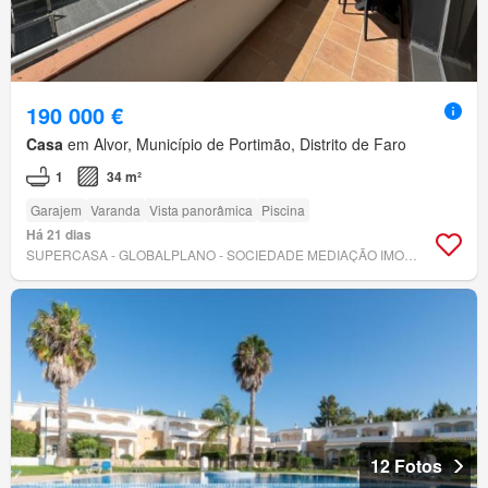
190 000 €
Casa
em Alvor, Município de Portimão, Distrito de Faro
1
34 m²
Garajem
Varanda
Vista panorâmica
Piscina
Há 21 dias
SUPERCASA - GLOBALPLANO - SOCIEDADE MEDIAÇÃO IMOBILIÁRIA, LDA
12 Fotos