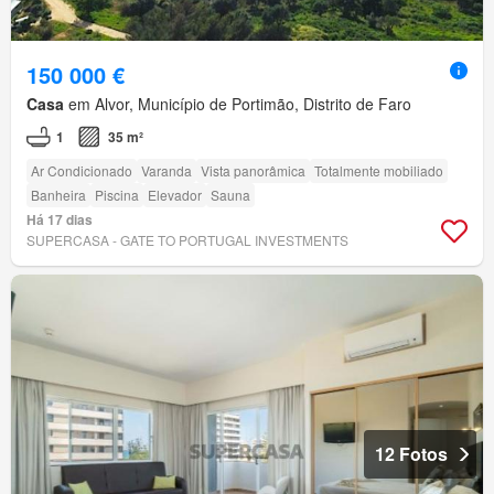
150 000 €
Casa
em Alvor, Município de Portimão, Distrito de Faro
1
35 m²
Ar Condicionado
Varanda
Vista panorâmica
Totalmente mobiliado
Banheira
Piscina
Elevador
Sauna
Há 17 dias
SUPERCASA - GATE TO PORTUGAL INVESTMENTS
12 Fotos