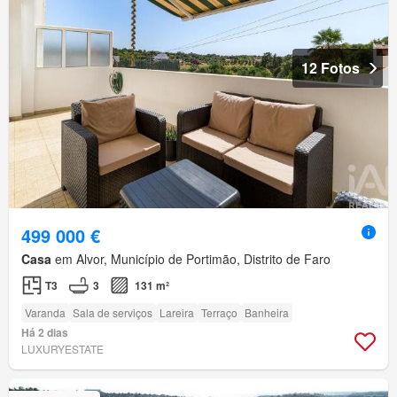
12 Fotos
499 000 €
Casa
em Alvor, Município de Portimão, Distrito de Faro
T3
3
131 m²
Varanda
Sala de serviços
Lareira
Terraço
Banheira
Há 2 dias
LUXURYESTATE