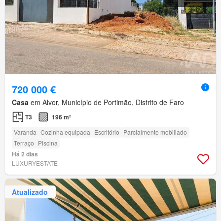
720 000 €
Casa
em Alvor, Município de Portimão, Distrito de Faro
T3
196 m²
Varanda
Cozinha equipada
Escritório
Parcialmente mobiliado
Terraço
Piscina
Há 2 dias
LUXURYESTATE
Atualizado