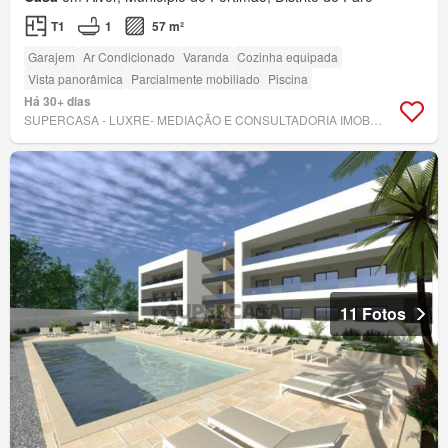
T1
1
57 m²
Garajem
Ar Condicionado
Varanda
Cozinha equipada
Vista panorâmica
Parcialmente mobiliado
Piscina
Há 30+ dias
SUPERCASA - LUXRE- MEDIAÇÃO E CONSULTADORIA IMOBILIÁRIA, LDA
11 Fotos