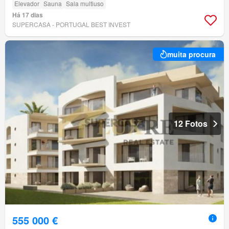
Elevador
Sauna
Sala multiuso
Há 17 dias
SUPERCASA - PORTUGAL BEST INVEST
muita procura
12 Fotos
555 000 €