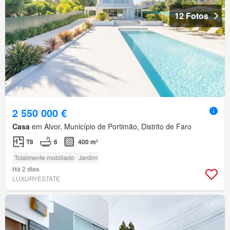
12 Fotos
2 550 000 €
Casa
em Alvor, Município de Portimão, Distrito de Faro
T8
6
400 m²
Totalmente mobiliado
Jardim
Há 2 dias
LUXURYESTATE