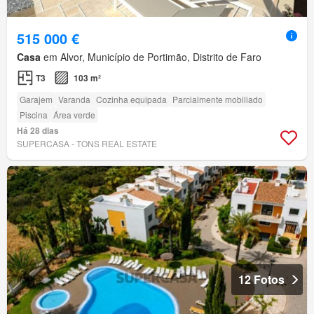
515 000 €
Casa
em Alvor, Município de Portimão, Distrito de Faro
T3
103 m²
Garajem
Varanda
Cozinha equipada
Parcialmente mobiliado
Piscina
Área verde
Há 28 dias
SUPERCASA - TONS REAL ESTATE
12 Fotos