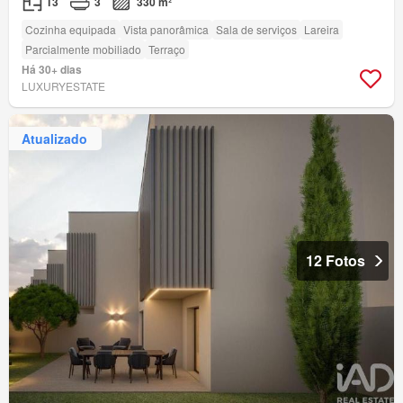
T3
3
330 m²
Cozinha equipada
Vista panorâmica
Sala de serviços
Lareira
Parcialmente mobiliado
Terraço
Há 30+ dias
LUXURYESTATE
Atualizado
12 Fotos