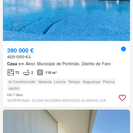
390 000 €
420 000 €
Casa
em Alvor, Município de Portimão, Distrito de Faro
T2
2
116 m²
Ar Condicionado
Varanda
Lareira
Terraço
Segurança
Piscina
Jardim
Há 7 dias
SUPERCASA - ELVAR HOUSING SERVICES ALGARVE LDA