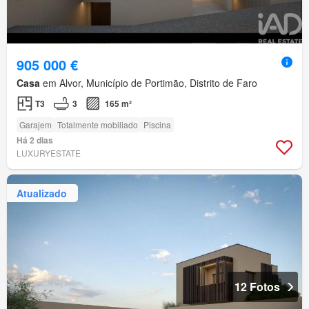
905 000 €
Casa
em Alvor, Município de Portimão, Distrito de Faro
T3
3
165 m²
Garajem
Totalmente mobiliado
Piscina
Há 2 dias
LUXURYESTATE
Atualizado
12 Fotos