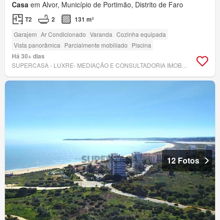
Casa
em Alvor, Município de Portimão, Distrito de Faro
T2
2
131 m²
Garajem
Ar Condicionado
Varanda
Cozinha equipada
Vista panorâmica
Parcialmente mobiliado
Piscina
Há 30+ dias
SUPERCASA - LUXRE- MEDIAÇÃO E CONSULTADORIA IMOBILIÁRIA, LDA
12 Fotos