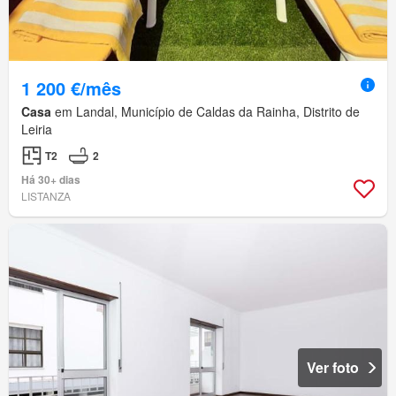
1 200 €/mês
Casa
em Landal, Município de Caldas da Rainha, Distrito de
Leiria
T2
2
Há 30+ dias
LISTANZA
Ver foto