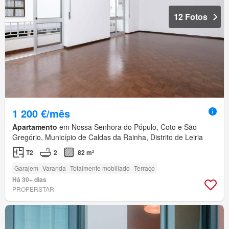
12 Fotos
1 200 €/mês
Apartamento
em Nossa Senhora do Pópulo, Coto e São
Gregório, Município de Caldas da Rainha, Distrito de Leiria
T2
2
82 m²
Garajem
Varanda
Totalmente mobiliado
Terraço
Há 30+ dias
PROPERSTAR