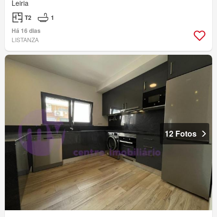
Leiria
T2
1
Há 16 dias
LISTANZA
12 Fotos