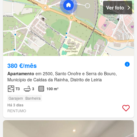
Ver foto
380 €/mês
Apartamento
em 2500, Santo Onofre e Serra do Bouro,
Município de Caldas da Rainha, Distrito de Leiria
T3
3
100 m²
Garajem
Banheira
Há 3 dias
RENTUMO