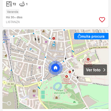
T2
1
Varanda
Há 30+ dias
LISTANZA
muita procura
Ver foto