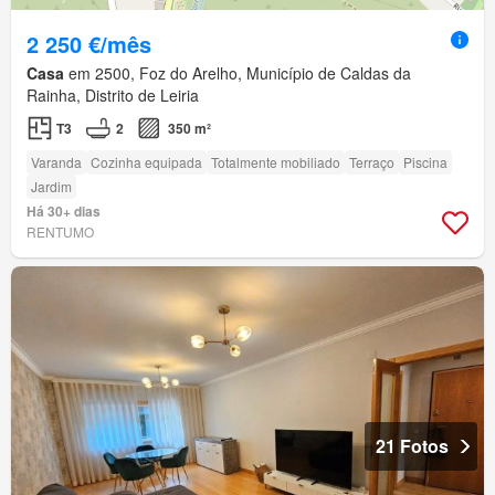
2 250 €/mês
Casa
em 2500, Foz do Arelho, Município de Caldas da
Rainha, Distrito de Leiria
T3
2
350 m²
Varanda
Cozinha equipada
Totalmente mobiliado
Terraço
Piscina
Jardim
Há 30+ dias
RENTUMO
21 Fotos