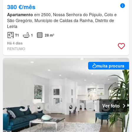
380 €/mês
Apartamento
em 2500, Nossa Senhora do Pópulo, Coto e
São Gregório, Município de Caldas da Rainha, Distrito de
Leiria
T1
1
28 m²
Há 4 dias
RENTUMO
muita procura
Ver foto