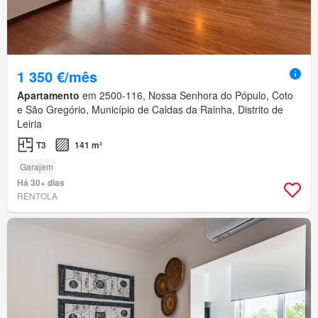
1 350 €/mês
Apartamento
em 2500-116, Nossa Senhora do Pópulo, Coto
e São Gregório, Município de Caldas da Rainha, Distrito de
Leiria
T3
141 m²
Garajem
Há 30+ dias
RENTOLA