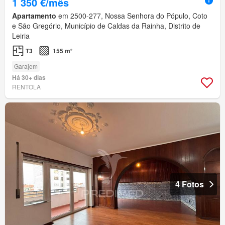
1 350 €/mês
Apartamento
em 2500-277, Nossa Senhora do Pópulo, Coto
e São Gregório, Município de Caldas da Rainha, Distrito de
Leiria
T3
155 m²
Garajem
Há 30+ dias
RENTOLA
4 Fotos