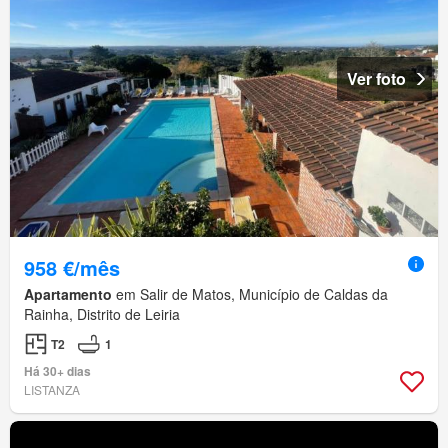
Ver foto
958 €/mês
Apartamento
em Salir de Matos, Município de Caldas da
Rainha, Distrito de Leiria
T2
1
Há 30+ dias
LISTANZA