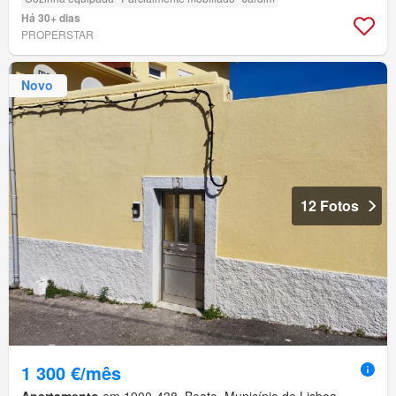
Há 30+ dias
PROPERSTAR
Novo
12 Fotos
1 300 €/mês
Apartamento
em 1900-438, Beato, Município de Lisboa,