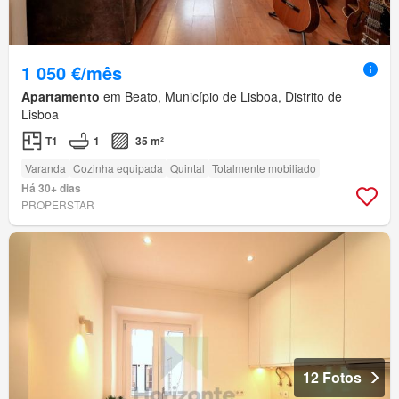
1 050 €/mês
Apartamento
em Beato, Município de Lisboa, Distrito de
Lisboa
T1
1
35 m²
Varanda
Cozinha equipada
Quintal
Totalmente mobiliado
Há 30+ dias
PROPERSTAR
12 Fotos