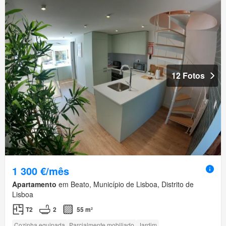
12 Fotos
1 300 €/mês
Apartamento
em Beato, Município de Lisboa, Distrito de
Lisboa
T2
2
55 m²
Cozinha equipada
Parcialmente mobiliado
Jardim