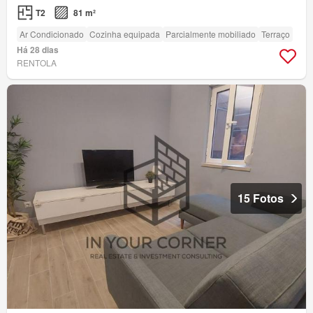
T2
81 m²
Ar Condicionado
Cozinha equipada
Parcialmente mobiliado
Terraço
Há 28 dias
RENTOLA
15 Fotos