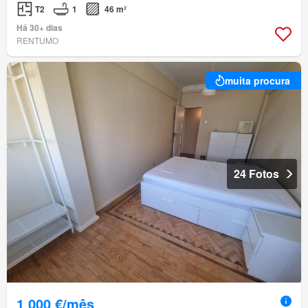
T2
1
46 m²
Há 30+ dias
RENTUMO
muita procura
24 Fotos
1 000 €/mês