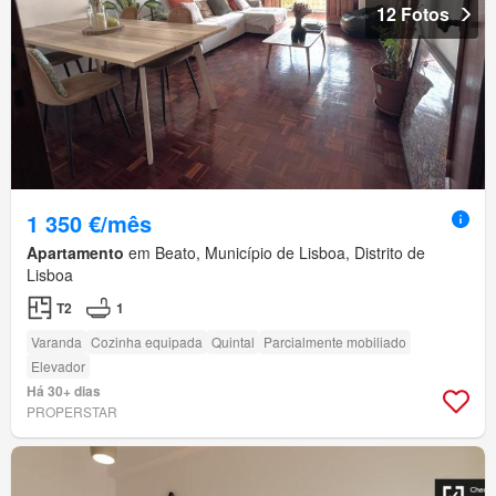
12 Fotos
1 350 €/mês
Apartamento
em Beato, Município de Lisboa, Distrito de
Lisboa
T2
1
Varanda
Cozinha equipada
Quintal
Parcialmente mobiliado
Elevador
Há 30+ dias
PROPERSTAR