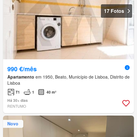
17 Fotos
990 €/mês
Apartamento
em 1950, Beato, Município de Lisboa, Distrito de
Lisboa
T1
1
40 m²
Há 30+ dias
RENTUMO
Novo