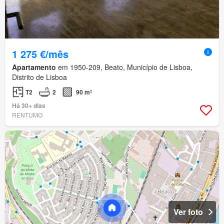
1 275 €/mês
Apartamento
em 1950-209, Beato, Município de Lisboa,
Distrito de Lisboa
T2
2
90 m²
Há 30+ dias
RENTUMO
Ver foto