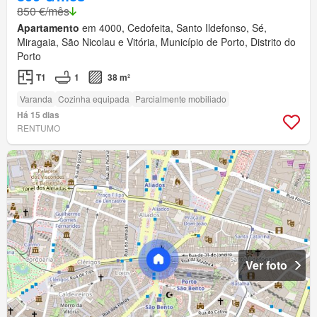
850 €/mês
Apartamento
em 4000, Cedofeita, Santo Ildefonso, Sé,
Miragaia, São Nicolau e Vitória, Município de Porto, Distrito do
Porto
T1
1
38 m²
Varanda
Cozinha equipada
Parcialmente mobiliado
Há 15 dias
RENTUMO
Ver foto