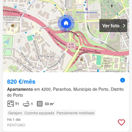
Ver foto
820 €/mês
Apartamento
em 4200, Paranhos, Município de Porto, Distrito
do Porto
T1
1
33 m²
Garajem
Cozinha equipada
Parcialmente mobiliado
Há 1 dia
RENTUMO