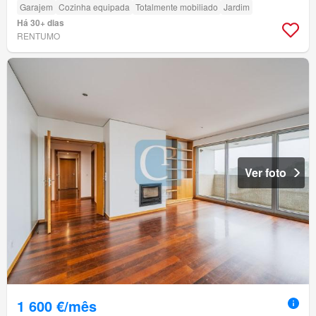
Garajem
Cozinha equipada
Totalmente mobiliado
Jardim
Há 30+ dias
RENTUMO
Ver foto
1 600 €/mês