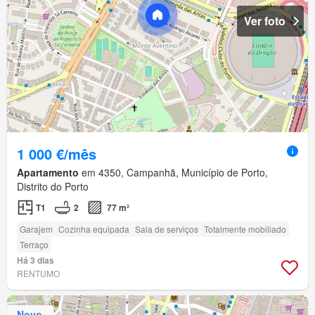
Ver foto
1 000 €/mês
Apartamento
em 4350, Campanhã, Município de Porto,
Distrito do Porto
T1
2
77 m²
Garajem
Cozinha equipada
Sala de serviços
Totalmente mobiliado
Terraço
Há 3 dias
RENTUMO
Novo