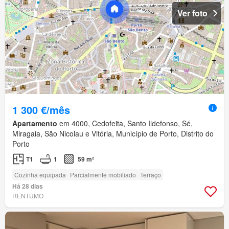
Ver foto
1 300 €/mês
Apartamento
em 4000, Cedofeita, Santo Ildefonso, Sé,
Miragaia, São Nicolau e Vitória, Município de Porto, Distrito do
Porto
T1
1
59 m²
Cozinha equipada
Parcialmente mobiliado
Terraço
Há 28 dias
RENTUMO