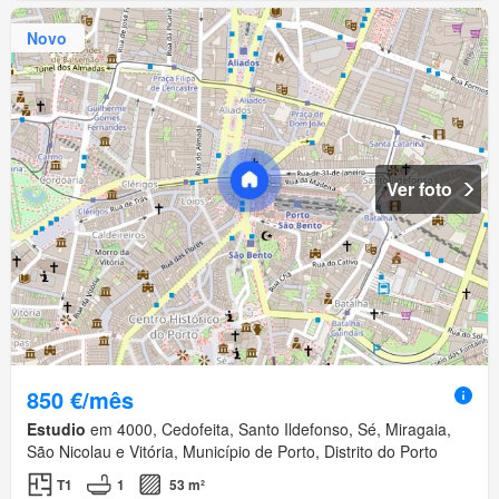
Novo
Ver foto
850 €/mês
Estudio
em 4000, Cedofeita, Santo Ildefonso, Sé, Miragaia,
São Nicolau e Vitória, Município de Porto, Distrito do Porto
T1
1
53 m²