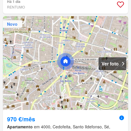
Há 1 dia
RENTUMO
Novo
Ver foto
970 €/mês
Apartamento
em 4000, Cedofeita, Santo Ildefonso, Sé,