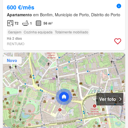
600 €/mês
Apartamento
em Bonfim, Município de Porto, Distrito do Porto
T2
1
56 m²
Garajem
Cozinha equipada
Totalmente mobiliado
Há 2 dias
RENTUMO
Novo
Ver foto