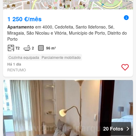
1 250 €/mês
Apartamento
em 4000, Cedofeita, Santo Ildefonso, Sé,
Miragaia, São Nicolau e Vitória, Município de Porto, Distrito do
Porto
T2
2
96 m²
Cozinha equipada
Parcialmente mobiliado
Há 1 dia
RENTUMO
20 Fotos