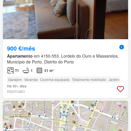
900 €/mês
Apartamento
em 4150-553, Lordelo do Ouro e Massarelos,
Município de Porto, Distrito do Porto
T1
1
51 m²
Garajem
Varanda
Cozinha equipada
Totalmente mobiliado
Jardim
Há 30+ dias
RENTUMO