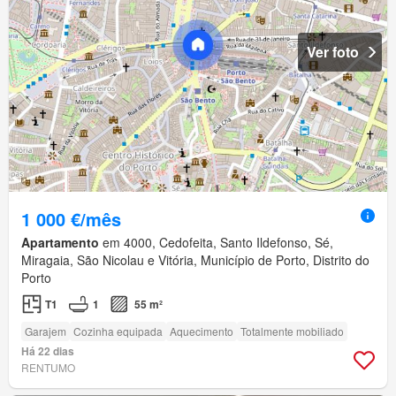
Ver foto
1 000 €/mês
Apartamento
em 4000, Cedofeita, Santo Ildefonso, Sé,
Miragaia, São Nicolau e Vitória, Município de Porto, Distrito do
Porto
T1
1
55 m²
Garajem
Cozinha equipada
Aquecimento
Totalmente mobiliado
Há 22 dias
RENTUMO