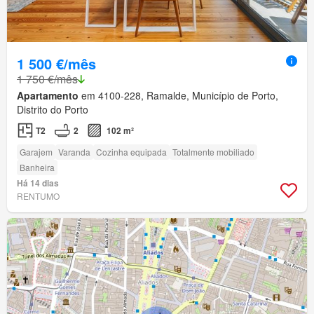
1 500 €/mês
1 750 €/mês
Apartamento
em 4100-228, Ramalde, Município de Porto,
Distrito do Porto
T2
2
102 m²
Garajem
Varanda
Cozinha equipada
Totalmente mobiliado
Banheira
Há 14 dias
RENTUMO