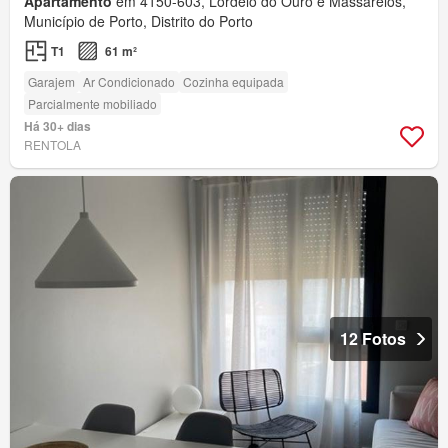
Apartamento
em 4150-603, Lordelo do Ouro e Massarelos,
Município de Porto, Distrito do Porto
T1
61 m²
Garajem
Ar Condicionado
Cozinha equipada
Parcialmente mobiliado
Há 30+ dias
RENTOLA
12 Fotos