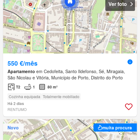
Ver foto
550 €/mês
Apartamento
em Cedofeita, Santo Ildefonso, Sé, Miragaia,
São Nicolau e Vitória, Município de Porto, Distrito do Porto
T2
1
80 m²
Cozinha equipada
Totalmente mobiliado
Há 2 dias
RENTUMO
Novo
muita procura