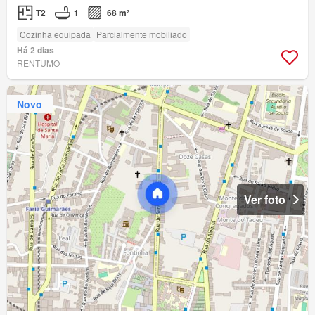
T2
1
68 m²
Cozinha equipada
Parcialmente mobiliado
Há 2 dias
RENTUMO
Novo
Ver foto