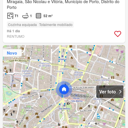
Miragaia, São Nicolau e Vitória, Município de Porto, Distrito do
Porto
T1
1
52 m²
Cozinha equipada
Totalmente mobiliado
Há 1 dia
RENTUMO
Novo
Ver foto