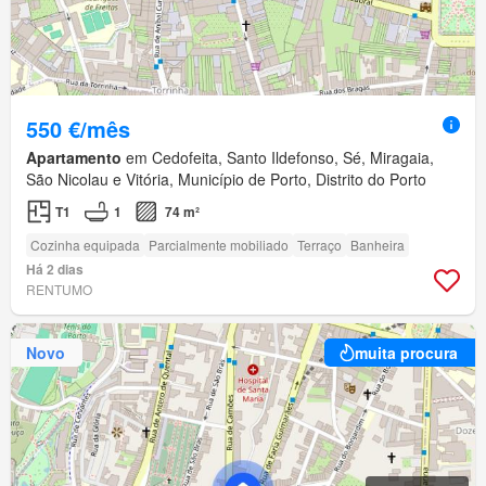
550 €/mês
Apartamento
em Cedofeita, Santo Ildefonso, Sé, Miragaia,
São Nicolau e Vitória, Município de Porto, Distrito do Porto
T1
1
74 m²
Cozinha equipada
Parcialmente mobiliado
Terraço
Banheira
Há 2 dias
RENTUMO
Novo
muita procura