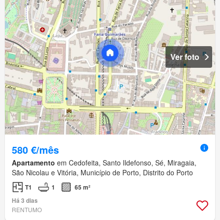
Ver foto
580 €/mês
Apartamento
em Cedofeita, Santo Ildefonso, Sé, Miragaia,
São Nicolau e Vitória, Município de Porto, Distrito do Porto
T1
1
65 m²
Há 3 dias
RENTUMO