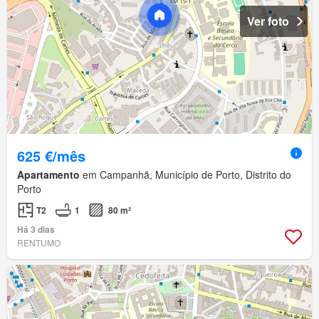
Ver foto
625 €/mês
Apartamento
em Campanhã, Município de Porto, Distrito do
Porto
T2
1
80 m²
Há 3 dias
RENTUMO