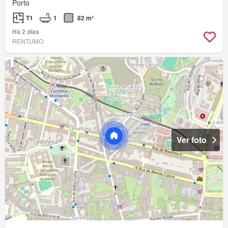
Porto
T1
1
82 m²
Há 2 dias
RENTUMO
Ver foto