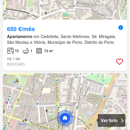
650 €/mês
Apartamento
em Cedofeita, Santo Ildefonso, Sé, Miragaia,
São Nicolau e Vitória, Município de Porto, Distrito do Porto
T2
1
72 m²
Há 1 dia
RENTUMO
Ver foto