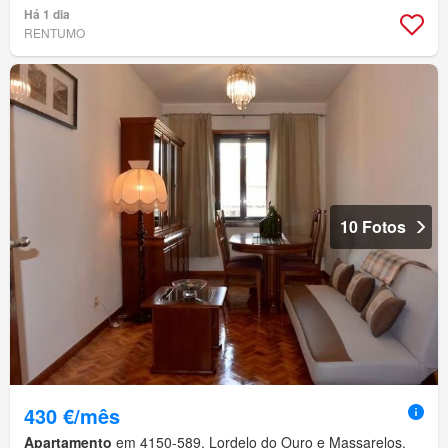
Há 1 dia
RENTUMO
10 Fotos
430 €/mês
Apartamento
em 4150-589, Lordelo do Ouro e Massarelos,