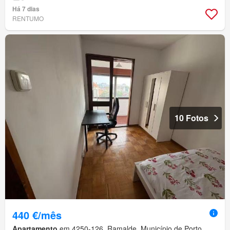
Há 7 dias
RENTUMO
10 Fotos
440 €/mês
Apartamento
em 4250-126, Ramalde, Município de Porto,