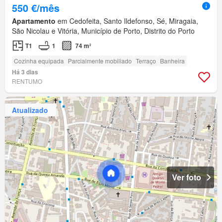
550 €/mês
Apartamento
em Cedofeita, Santo Ildefonso, Sé, Miragaia,
São Nicolau e Vitória, Município de Porto, Distrito do Porto
T1
1
74 m²
Cozinha equipada
Parcialmente mobiliado
Terraço
Banheira
Há 3 dias
RENTUMO
Atualizado
Ver foto