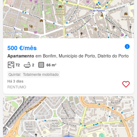
500 €/mês
Apartamento
em Bonfim, Município de Porto, Distrito do Porto
T2
2
66 m²
Quintal
Totalmente mobiliado
Há 3 dias
RENTUMO