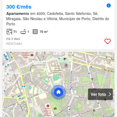
300 €/mês
Apartamento
em 4000, Cedofeita, Santo Ildefonso, Sé,
Miragaia, São Nicolau e Vitória, Município de Porto, Distrito do
Porto
T1
1
70 m²
Há 3 dias
RENTUMO
Ver foto