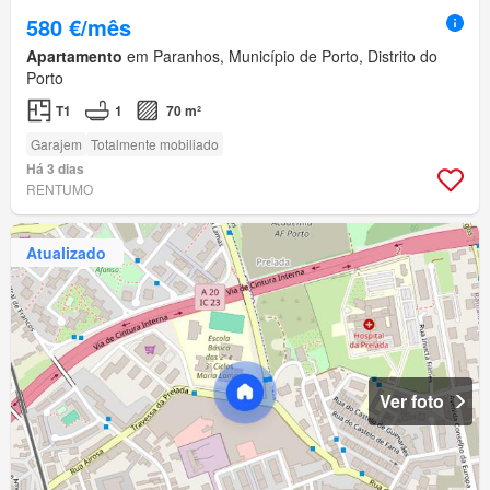
580 €/mês
Apartamento
em Paranhos, Município de Porto, Distrito do
Porto
T1
1
70 m²
Garajem
Totalmente mobiliado
Há 3 dias
RENTUMO
Atualizado
Ver foto