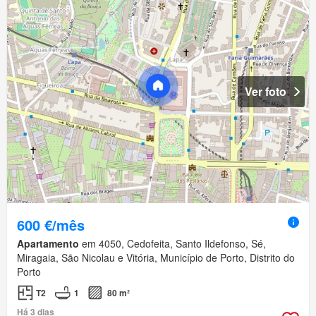
Ver foto
600 €/mês
Apartamento
em 4050, Cedofeita, Santo Ildefonso, Sé,
Miragaia, São Nicolau e Vitória, Município de Porto, Distrito do
Porto
T2
1
80 m²
Há 3 dias