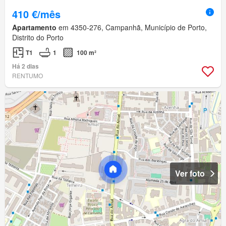
410 €/mês
Apartamento
em 4350-276, Campanhã, Município de Porto,
Distrito do Porto
T1
1
100 m²
Há 2 dias
RENTUMO
Ver foto