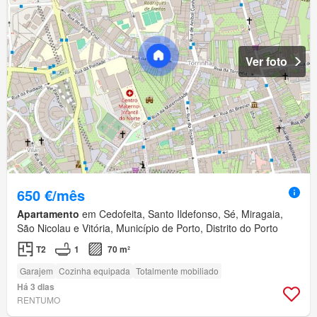
Ver foto
650 €/mês
Apartamento
em Cedofeita, Santo Ildefonso, Sé, Miragaia,
São Nicolau e Vitória, Município de Porto, Distrito do Porto
T2
1
70 m²
Garajem
Cozinha equipada
Totalmente mobiliado
Há 3 dias
RENTUMO