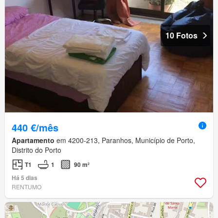
10 Fotos
440 €/mês
Apartamento
em 4200-213, Paranhos, Município de Porto,
Distrito do Porto
T1
1
90 m²
Há 5 dias
RENTUMO