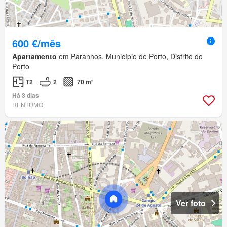
600 €/mês
Apartamento
em Paranhos, Município de Porto, Distrito do
Porto
T2
2
70 m²
Há 3 dias
RENTUMO
Ver foto