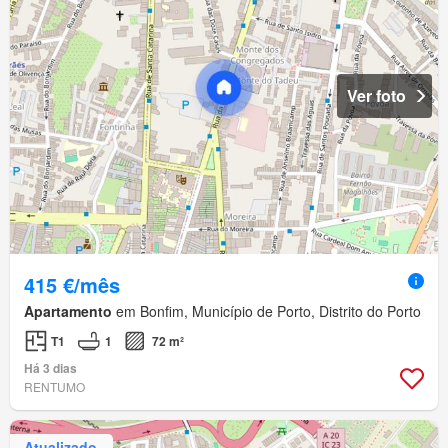
Ver foto
415 €/mês
Apartamento
em Bonfim, Município de Porto, Distrito do Porto
T1
1
72 m²
Há 3 dias
RENTUMO
Atualizado