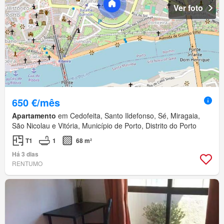
Ver foto
650 €/mês
Apartamento
em Cedofeita, Santo Ildefonso, Sé, Miragaia,
São Nicolau e Vitória, Município de Porto, Distrito do Porto
T1
1
68 m²
Há 3 dias
RENTUMO