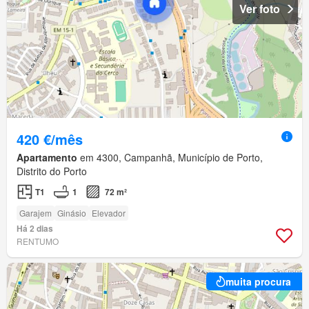
Ver foto
420 €/mês
Apartamento
em 4300, Campanhã, Município de Porto,
Distrito do Porto
T1
1
72 m²
Garajem
Ginásio
Elevador
Há 2 dias
RENTUMO
muita procura