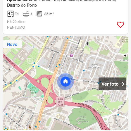
Distrito do Porto
T1
1
85 m²
Há 20 dias
RENTUMO
Novo
Ver foto