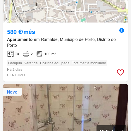
580 €/mês
Apartamento
em Ramalde, Município de Porto, Distrito do
Porto
T3
2
100 m²
Garajem
Varanda
Cozinha equipada
Totalmente mobiliado
Há 2 dias
RENTUMO
Novo