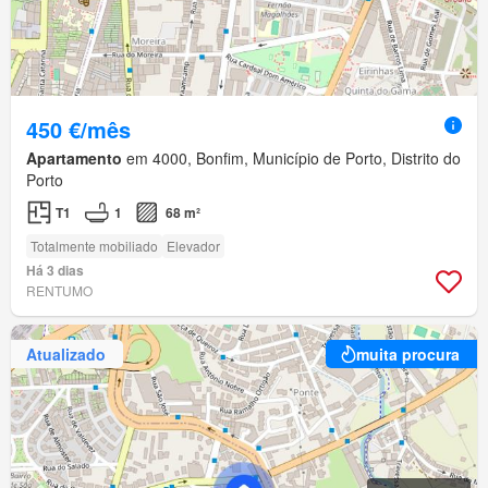
450 €/mês
Apartamento
em 4000, Bonfim, Município de Porto, Distrito do
Porto
T1
1
68 m²
Totalmente mobiliado
Elevador
Há 3 dias
RENTUMO
Atualizado
muita procura