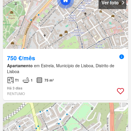
Ver foto
750 €/mês
Apartamento
em Estrela, Município de Lisboa, Distrito de
Lisboa
T1
1
75 m²
Há 3 dias
RENTUMO