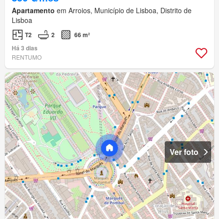
Apartamento
em Arroios, Município de Lisboa, Distrito de
Lisboa
T2
2
66 m²
Há 3 dias
RENTUMO
Ver foto