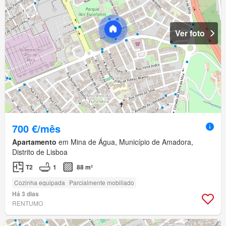
Ver foto
700 €/mês
Apartamento
em Mina de Água, Município de Amadora,
Distrito de Lisboa
T2
1
88 m²
Cozinha equipada
Parcialmente mobiliado
Há 3 dias
RENTUMO