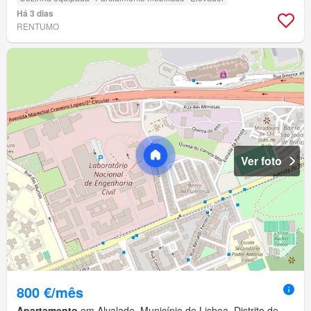
Há 3 dias
RENTUMO
Ver foto
800 €/mês
Apartamento
em Alvalade, Município de Lisboa, Distrito de