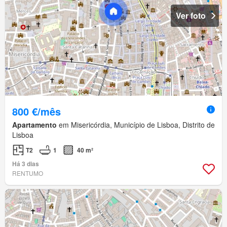
Ver foto
800 €/mês
Apartamento
em Misericórdia, Município de Lisboa, Distrito de
Lisboa
T2
1
40 m²
Há 3 dias
RENTUMO