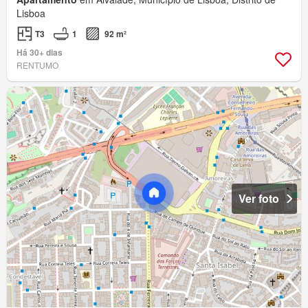
Lisboa
T3
1
92 m²
Há 30+ dias
RENTUMO
Ver foto