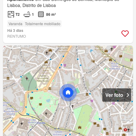
Lisboa, Distrito de Lisboa
T2
1
86 m²
Varanda
Totalmente mobiliado
Há 3 dias
RENTUMO
Ver foto