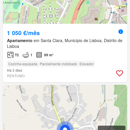
1 050 €/mês
Apartamento
em Santa Clara, Município de Lisboa, Distrito de
Lisboa
T2
1
89 m²
Cozinha equipada
Parcialmente mobiliado
Elevador
Há 2 dias
RENTUMO