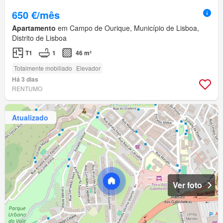
650 €/mês
Apartamento
em Campo de Ourique, Município de Lisboa,
Distrito de Lisboa
T1
1
46 m²
Totalmente mobiliado
Elevador
Há 3 dias
RENTUMO
Atualizado
Ver foto