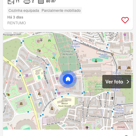
T1
2
80 m²
Cozinha equipada
Parcialmente mobiliado
Há 3 dias
RENTUMO
Ver foto