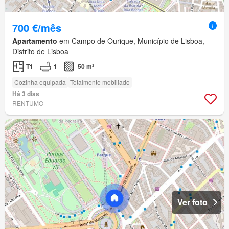
700 €/mês
Apartamento
em Campo de Ourique, Município de Lisboa,
Distrito de Lisboa
T1
1
50 m²
Cozinha equipada
Totalmente mobiliado
Há 3 dias
RENTUMO
Ver foto