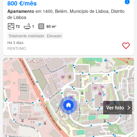
800 €/mês
Apartamento
em 1400, Belém, Município de Lisboa, Distrito
de Lisboa
T2
1
80 m²
Totalmente mobiliado
Elevador
Há 3 dias
RENTUMO
Ver foto