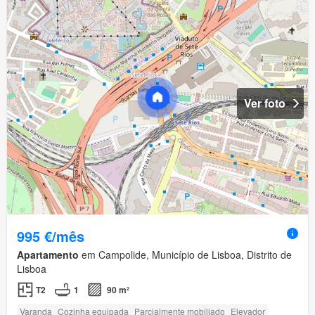
Ver foto
995 €/mês
Apartamento
em Campolide, Município de Lisboa, Distrito de
Lisboa
T2
1
90 m²
Varanda
Cozinha equipada
Parcialmente mobiliado
Elevador