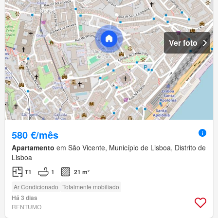
Ver foto
580 €/mês
Apartamento
em São Vicente, Município de Lisboa, Distrito de
Lisboa
T1
1
21 m²
Ar Condicionado
Totalmente mobiliado
Há 3 dias
RENTUMO