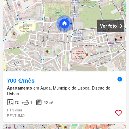
Ver foto
700 €/mês
Apartamento
em Ajuda, Município de Lisboa, Distrito de
Lisboa
T2
1
40 m²
Há 3 dias
RENTUMO