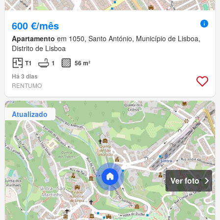
600 €/mês
Apartamento
em 1050, Santo António, Município de Lisboa,
Distrito de Lisboa
T1
1
56 m²
Há 3 dias
RENTUMO
Atualizado
Ver foto