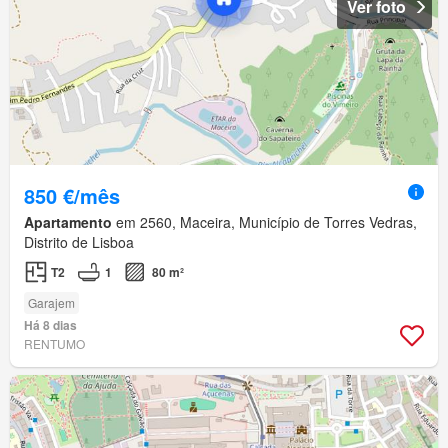
Ver foto
850 €/mês
Apartamento
em 2560, Maceira, Município de Torres Vedras,
Distrito de Lisboa
T2
1
80 m²
Garajem
Há 8 dias
RENTUMO