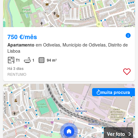
750 €/mês
Apartamento
em Odivelas, Município de Odivelas, Distrito de
Lisboa
T1
1
94 m²
Há 3 dias
RENTUMO
muita procura
Ver foto