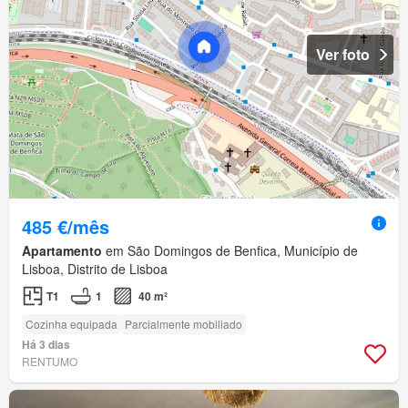
Ver foto
485 €/mês
Apartamento
em São Domingos de Benfica, Município de
Lisboa, Distrito de Lisboa
T1
1
40 m²
Cozinha equipada
Parcialmente mobiliado
Há 3 dias
RENTUMO