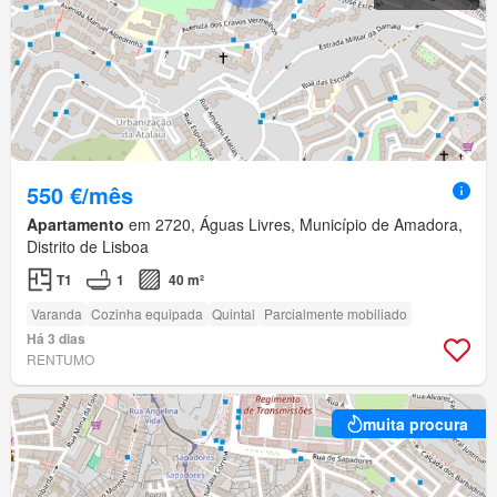
550 €/mês
Apartamento
em 2720, Águas Livres, Município de Amadora,
Distrito de Lisboa
T1
1
40 m²
Varanda
Cozinha equipada
Quintal
Parcialmente mobiliado
Há 3 dias
RENTUMO
muita procura