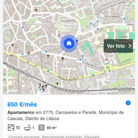
Ver foto
850 €/mês
Apartamento
em 2775, Carcavelos e Parede, Município de
Cascais, Distrito de Lisboa
T2
1
80 m²
Cozinha equipada
Parcialmente mobiliado
Elevador