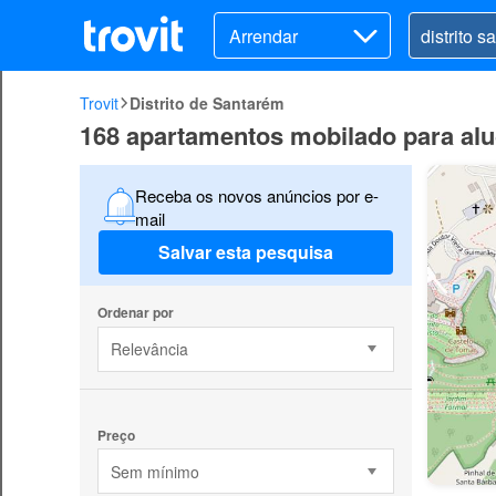
Arrendar
Trovit
Distrito de Santarém
168 apartamentos mobilado para alu
Receba os novos anúncios por e-
mail
Salvar esta pesquisa
Ordenar por
Relevância
Preço
Sem mínimo