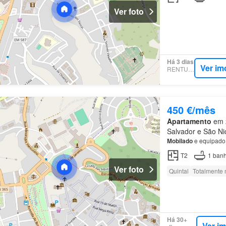
Ver foto
Há 3 dias
Ver im
RENTUMO
450 €/mês
Apartamento
em 2
Salvador e São Ni
Mobilado
e equipado
T2
1
banh
Ver foto
Quintal
Totalmente 
Há 30+
Ver i