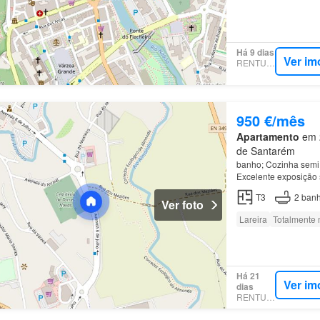
Há 9 dias
Ver im
RENTUMO
950 €/mês
Apartamento
em 2
de Santarém
banho; Cozinha semi e
Excelente exposição 
T3
2
banh
Ver foto
Lareira
Totalmente 
Há 21
Ver im
dias
RENTUMO