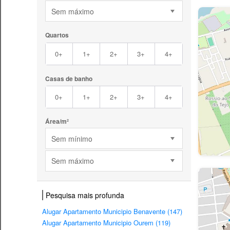
Sem máximo
Quartos
0+
1+
2+
3+
4+
Casas de banho
0+
1+
2+
3+
4+
Área/m²
Sem mínimo
Sem máximo
Pesquisa mais profunda
Alugar Apartamento Municipio Benavente (147)
Alugar Apartamento Municipio Ourem (119)