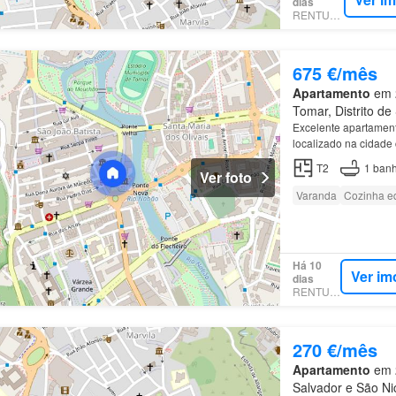
dias
RENTUMO
675 €/mês
Apartamento
em 2
Tomar, Distrito d
Excelente apartamen
localizado na cidade
T2
1
banh
Ver foto
Varanda
Cozinha e
Há 10
Ver im
dias
RENTUMO
270 €/mês
Apartamento
em 2
Salvador e São Ni