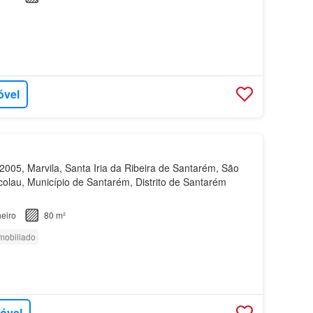
óvel
005, Marvila, Santa Iria da Ribeira de Santarém, São
colau, Município de Santarém, Distrito de Santarém
eiro
80 m²
mobiliado
móvel