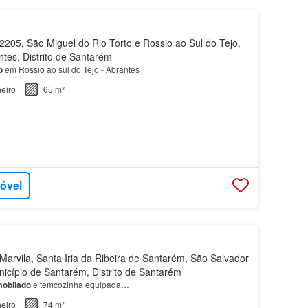
205, São Miguel do Rio Torto e Rossio ao Sul do Tejo,
tes, Distrito de Santarém
o
em Rossio ao sul do Tejo - Abrantes
eiro
65 m²
móvel
arvila, Santa Iria da Ribeira de Santarém, São Salvador
nicípio de Santarém, Distrito de Santarém
obilado
e temcozinha equipada…
eiro
74 m²