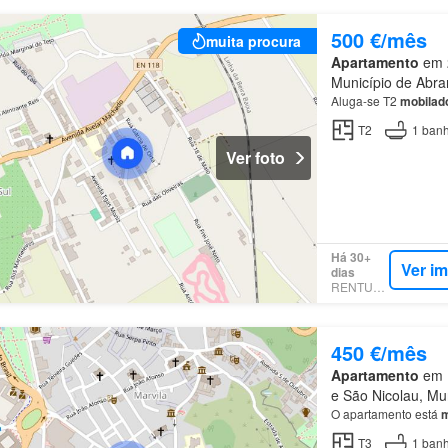
500 €/mês
muita procura
Apartamento
em 2
Município de Abran
Aluga-se T2
mobilad
T2
1
banh
Ver foto
Há 30+
Ver i
dias
RENTUMO
450 €/mês
Apartamento
em M
e São Nicolau, Mu
O apartamento está
m
T3
1
banh