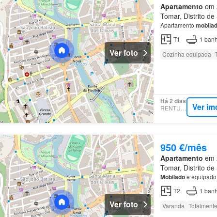
Apartamento
em 2
Tomar, Distrito d
Apartamento
mobila
T1
1
banh
Ver foto
Cozinha equipada
Há 2 dias
Ver im
RENTUMO
950 €/mês
Apartamento
em 2
Tomar, Distrito d
Mobilado
e equipado.
T2
1
banh
Ver foto
Varanda
Totalmente