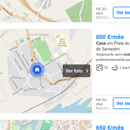
Há 30+
Ver i
dias
RENTUMO
850 €/mês
Casa
em Praia do 
de Santarém
Alojamento semi-
mob
preferencialmente pa
T3
1
banh
Ver foto
Há 30+
Ver i
dias
RENTUMO
650 €/mês