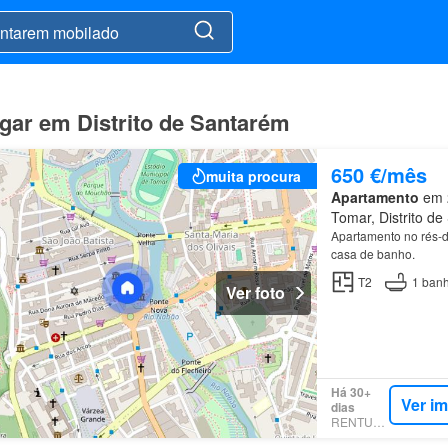
gar em Distrito de Santarém
650 €/mês
muita procura
Apartamento
em 2
Tomar, Distrito d
Apartamento no rés-
casa de banho.
T2
1
banh
Ver foto
Há 30+
Ver i
dias
RENTUMO