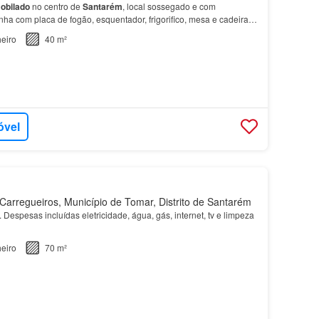
obilado
no centro de
Santarém
, local sossegado e com
ha com placa de fogão, esquentador, frigorifico, mesa e cadeiras
com obilia de casal sala com sofá cama, mesa de…
eiro
40 m²
óvel
arregueiros, Município de Tomar, Distrito de Santarém
Despesas incluídas eletricidade, água, gás, internet, tv e limpeza
eiro
70 m²