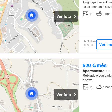
Alugo apartamento
m
estacionamento.Cozin
quarto todo
mobilado
T1
1
banh
Ver foto
Há 3 dias
Ver im
RENTUMO
520 €/mês
Apartamento
em C
Mobilado
e equipado. 
à sexta
T1
1
banh
Ver foto