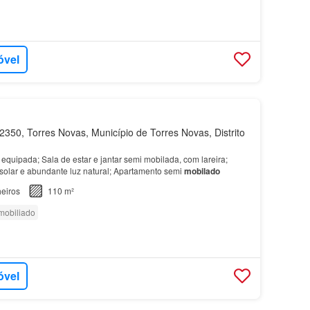
óvel
350, Torres Novas, Município de Torres Novas, Distrito
quipada; Sala de estar e jantar semi mobilada, com lareira;
solar e abundante luz natural; Apartamento semi
mobilado
eiros
110 m²
mobiliado
óvel