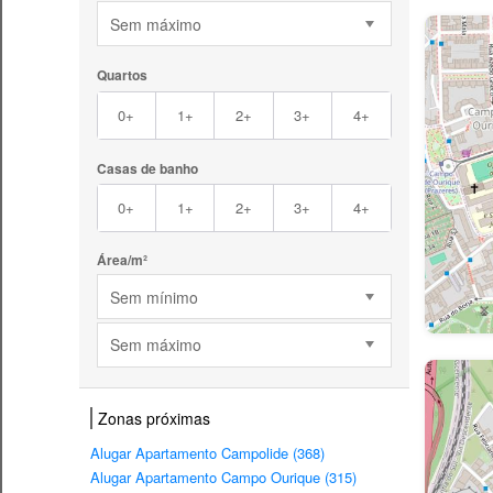
Sem máximo
Quartos
0+
1+
2+
3+
4+
Casas de banho
0+
1+
2+
3+
4+
Área/m²
Sem mínimo
Sem máximo
Zonas próximas
Alugar Apartamento Campolide (368)
Alugar Apartamento Campo Ourique (315)