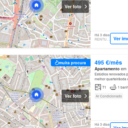
Ver foto
Há 3 dias
Ver im
RENTUMO
495 €/mês
muita procura
Apartamento
em E
Estúdios renovados p
melhor quarteirãoda
ao Jardim da
Estrela
T1
1
banh
Ver foto
Ar Condicionado
Há 3 dias
Ver im