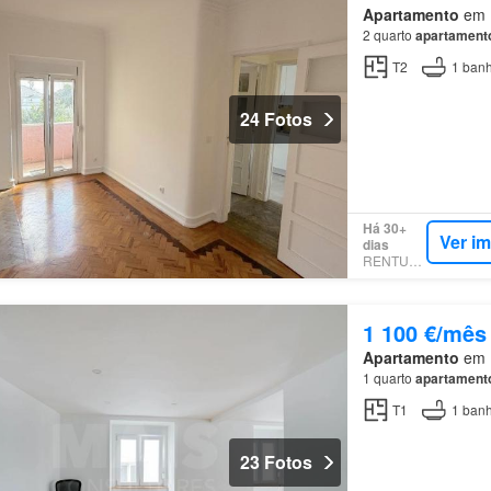
Apartamento
em E
2 quarto
apartament
T2
1
banh
24 Fotos
Há 30+
Ver i
dias
RENTUMO
1 100 €/mês
Apartamento
em E
1 quarto
apartament
T1
1
banh
23 Fotos