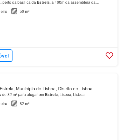
 perto da basílica da
Estrela
, a 400m da assembleia da
mento
fica no 1…
eiro
50 m²
óvel
strela, Município de Lisboa, Distrito de Lisboa
o
de 82 m² para alugar em
Estrela
, Lisboa, Lisboa
eiro
82 m²