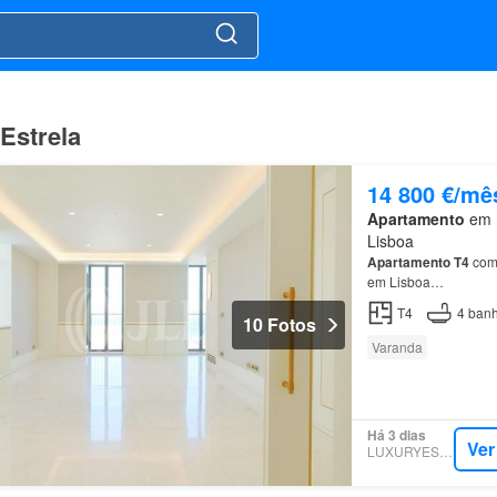
Estrela
14 800 €/mê
Apartamento
em 1
Lisboa
Apartamento
T4
com 
em Lisboa…
T4
4
banh
10 Fotos
Varanda
Há 3 dias
Ver
LUXURYESTATE