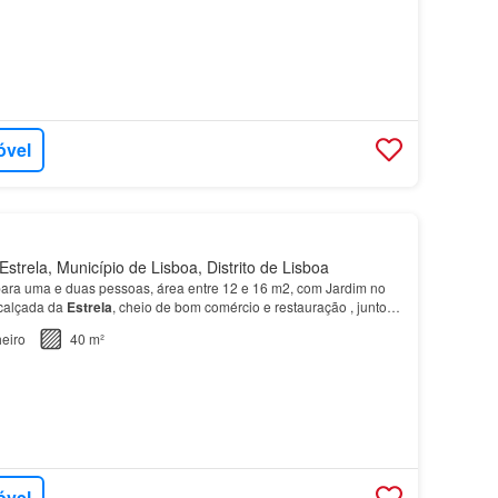
óvel
strela, Município de Lisboa, Distrito de Lisboa
ara uma e duas pessoas, área entre 12 e 16 m2, com Jardim no
 calçada da
Estrela
, cheio de bom comércio e restauração , junto
e basílica, Janelas de grandes dimensõe…
eiro
40 m²
óvel