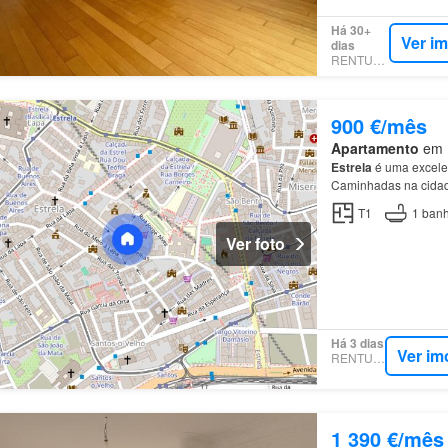
Há 30+
Ver i
dias
RENTUMO
900 €/mês
Apartamento
em E
Estrela
é uma excelen
Caminhadas na cidad
T1
1
banh
Ver foto
Há 3 dias
Ver im
RENTUMO
1 390 €/mês