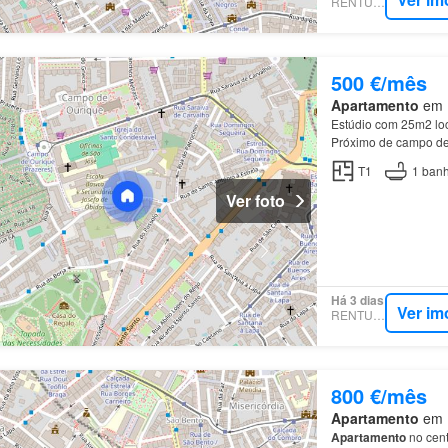
RENTUMO
500 €/mês
Apartamento
em E
Estúdio com 25m2 lo
Próximo de campo de
T1
1
banh
Ver foto
Há 3 dias
Ver im
RENTUMO
800 €/mês
Apartamento
em E
Apartamento
no cent