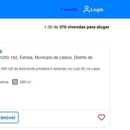
Login
Favoritos
1-30 de
370 vivendas para alugar
s
250-162, Estrela, Município de Lisboa, Distrito de
260 m2 de área bruta privativa e varanda, no Lupi 30, na Lapa,
eiros
260 m²
 imóvel