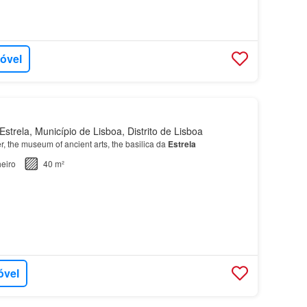
móvel
strela, Município de Lisboa, Distrito de Lisboa
er, the museum of ancient arts, the basilica da
Estrela
eiro
40 m²
óvel