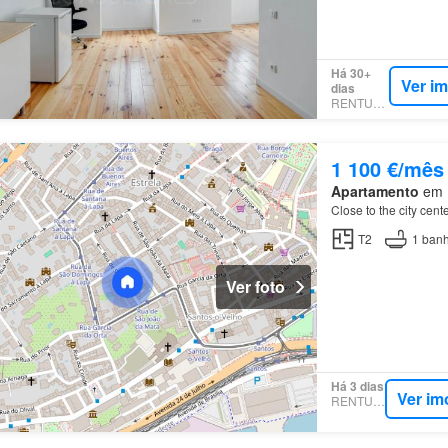
Há 30+
Ver i
dias
RENTUMO
1 100 €/mês
Apartamento
em E
Close to the city cent
T2
1
banh
Ver foto
Há 3 dias
Ver im
RENTUMO