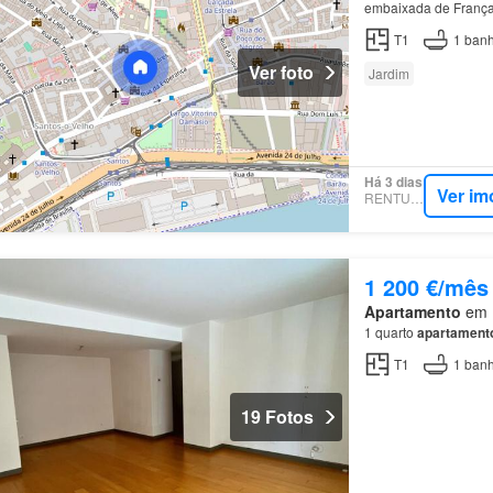
embaixada de França,
República O
aparta
T1
1
banh
Ver foto
Jardim
Há 3 dias
Ver im
RENTUMO
1 200 €/mês
Apartamento
em E
1 quarto
apartament
T1
1
banh
19 Fotos