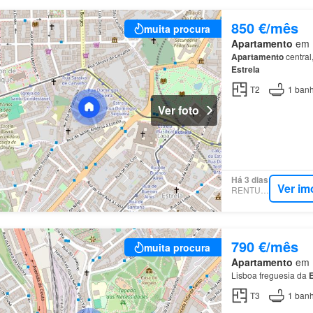
850 €/mês
muita procura
Apartamento
em E
Apartamento
central
Estrela
T2
1
banh
Ver foto
Há 3 dias
Ver im
RENTUMO
790 €/mês
muita procura
Apartamento
em E
Lisboa freguesia da
E
T3
1
banh