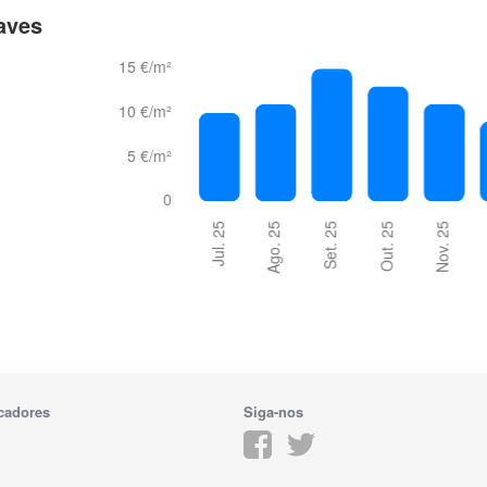
aves
cadores
Siga-nos