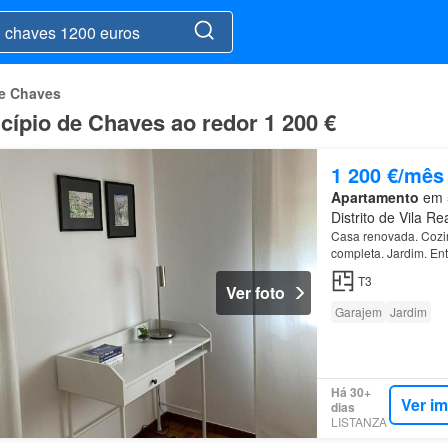
de Chaves
cípio de Chaves ao redor 1 200 €
1 200 €/mês
Apartamento
em 5
Distrito de Vila Re
Casa renovada. Cozin
completa. Jardim. En
T3
Ver foto
Garajem
Jardim
Há 30+
Ver i
dias
LISTANZA