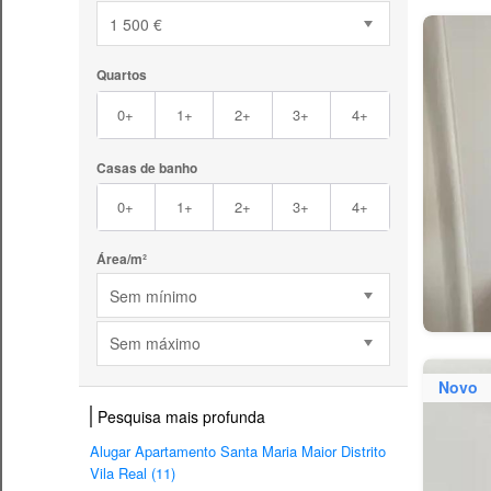
1 500 €
Quartos
0+
1+
2+
3+
4+
Casas de banho
0+
1+
2+
3+
4+
Área/m²
Sem mínimo
Sem máximo
Novo
Pesquisa mais profunda
Alugar Apartamento Santa Maria Maior Distrito
Vila Real (11)