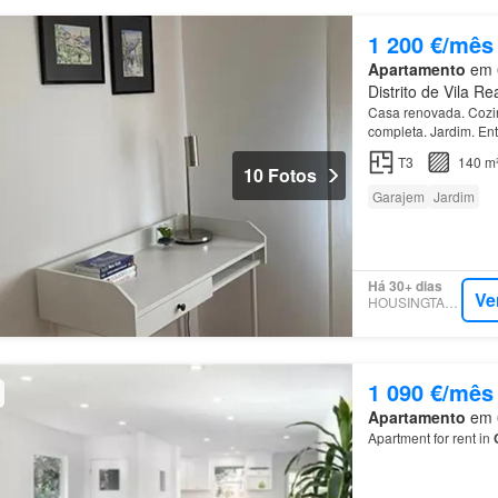
1 200 €/mês
Apartamento
em 6
Distrito de Vila Re
Casa renovada. Cozin
completa. Jardim. En
T3
140 m
10 Fotos
Garajem
Jardim
Há 30+ dias
Ve
HOUSINGTARGET
1 090 €/mês
Apartamento
em 6
Apartment for rent in