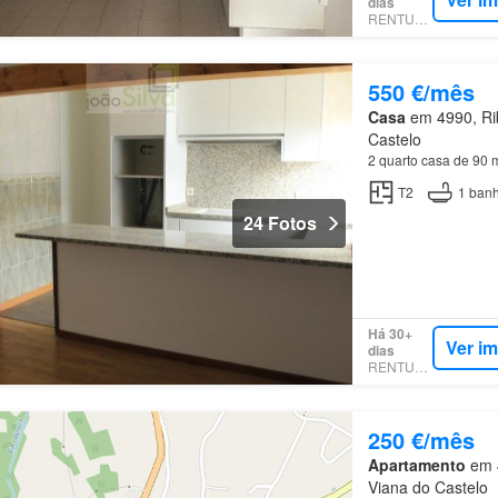
dias
RENTUMO
550 €/mês
Casa
em 4990, Rib
Castelo
2 quarto casa de 90 
T2
1
banh
24 Fotos
Há 30+
Ver i
dias
RENTUMO
250 €/mês
Apartamento
em 4
Viana do Castelo