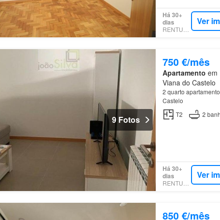
Há 30+
Ver i
dias
RENTUMO
750 €/mês
Apartamento
em R
Viana do Castelo
2 quarto apartamento
Castelo
T2
2
banh
9 Fotos
Há 30+
Ver i
dias
RENTUMO
850 €/mês