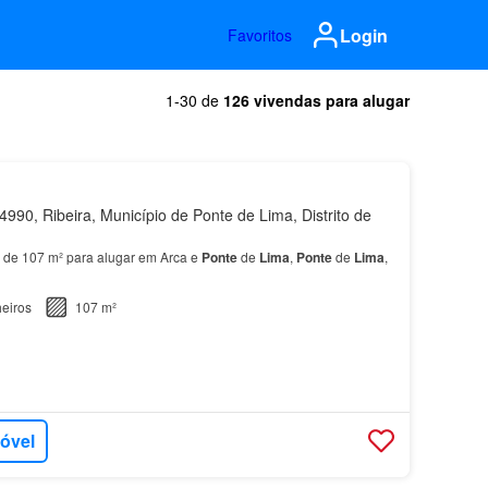
Login
Favoritos
1-30 de
126 vivendas para alugar
990, Ribeira, Município de Ponte de Lima, Distrito de
 de 107 m² para alugar em Arca e
Ponte
de
Lima
,
Ponte
de
Lima
,
eiros
107 m²
móvel