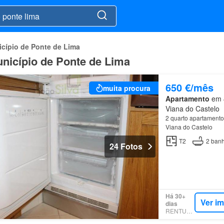
cípio de Ponte de Lima
nicípio de Ponte de Lima
650 €/mês
muita procura
Apartamento
em 4
Viana do Castelo
2 quarto apartamento
Viana do Castelo
T2
2
banh
24 Fotos
Há 30+
Ver i
dias
RENTUMO