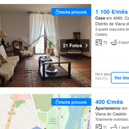
1 100 €/mês
muita procura
Casa
em 4990, Cab
Distrito de Viana 
3 quarto casa para a
Castelo
T3
3
banh
21 Fotos
Há 6 dias
Ver im
RENTUMO
400 €/mês
muita procura
Apartamento
em 4
Viana do Castelo
Totalmente mobilado.
T1
1
banh