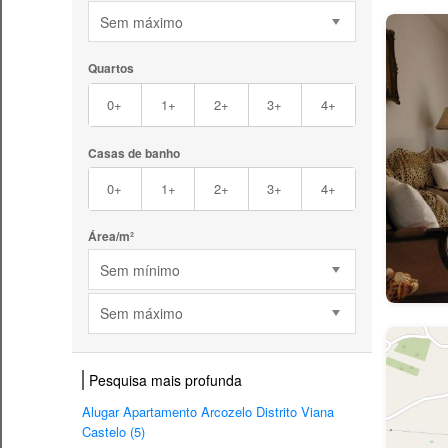
Sem máximo
Quartos
0+
1+
2+
3+
4+
Casas de banho
0+
1+
2+
3+
4+
Área/m²
Sem mínimo
Sem máximo
Pesquisa mais profunda
Alugar Apartamento Arcozelo Distrito Viana
Castelo (5)