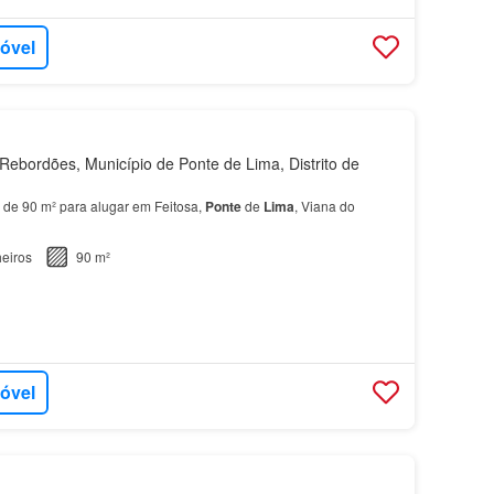
móvel
ebordões, Município de Ponte de Lima, Distrito de
 de 90 m² para alugar em Feitosa,
Ponte
de
Lima
, Viana do
eiros
90 m²
móvel