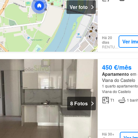
Ver foto
Há 20
Ver im
dias
RENTUMO
450 €/mês
Apartamento
em 4
Viana do Castelo
1 quarto apartamento
Viana do Castelo
T1
1
banh
8 Fotos
Há 30+
Ver i