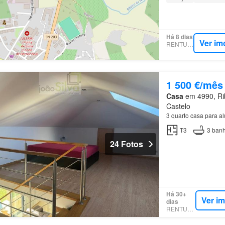
Há 8 dias
Ver im
RENTUMO
1 500 €/mês
Casa
em 4990, Rib
Castelo
3 quarto casa para a
T3
3
banh
24 Fotos
Há 30+
Ver i
dias
RENTUMO