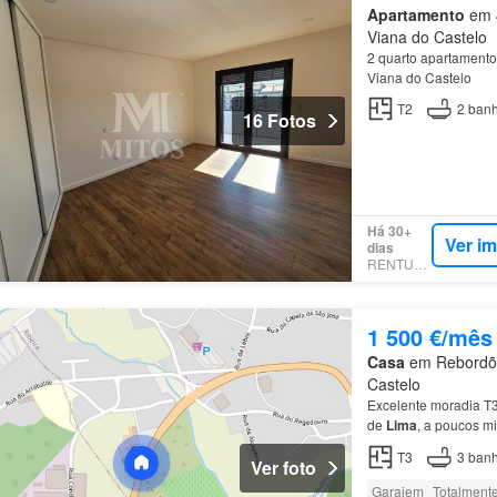
Apartamento
em 4
Viana do Castelo
2 quarto apartamento
Viana do Castelo
T2
2
banh
16 Fotos
Há 30+
Ver i
dias
RENTUMO
1 500 €/mês
Casa
em Rebordões
Castelo
Excelente moradia T3
de
Lima
, a poucos mi
T3
3
banh
Ver foto
Garajem
Totalment