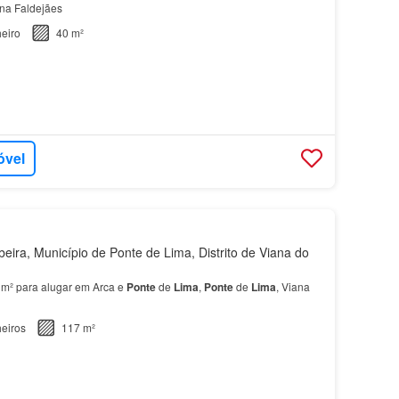
na Faldejães
eiro
40 m²
óvel
eira, Município de Ponte de Lima, Distrito de Viana do
 m² para alugar em Arca e
Ponte
de
Lima
,
Ponte
de
Lima
, Viana
eiros
117 m²