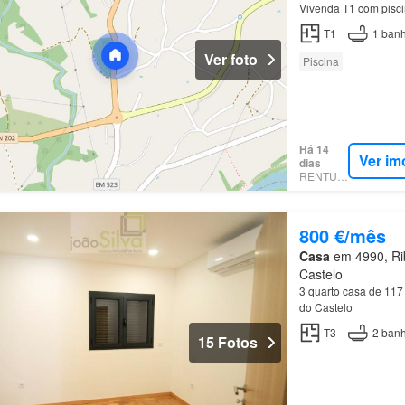
Vivenda T1 com pisci
T1
1
banh
Ver foto
Piscina
Há 14
Ver im
dias
RENTUMO
800 €/mês
Casa
em 4990, Rib
Castelo
3 quarto casa de 117
do Castelo
T3
2
banh
15 Fotos