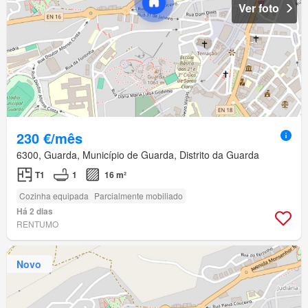
Ver foto
230 €/mês
6300, Guarda, Município de Guarda, Distrito da Guarda
T1
1
16 m²
Cozinha equipada
Parcialmente mobiliado
Há 2 dias
RENTUMO
Novo