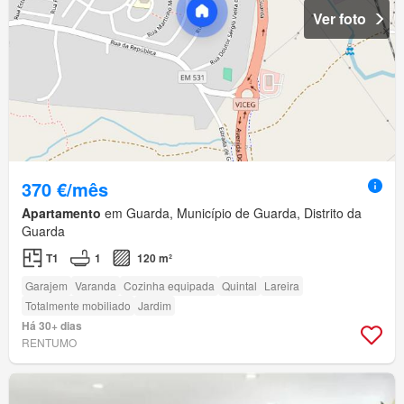
Ver foto
370 €/mês
Apartamento
em Guarda, Município de Guarda, Distrito da
Guarda
T1
1
120 m²
Garajem
Varanda
Cozinha equipada
Quintal
Lareira
Totalmente mobiliado
Jardim
Há 30+ dias
RENTUMO