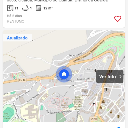
T1
1
12 m²
Há 2 dias
RENTUMO
Atualizado
Ver foto