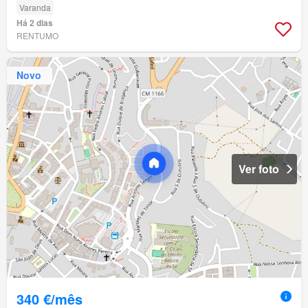
Varanda
Há 2 dias
RENTUMO
Novo
Ver foto
340 €/mês